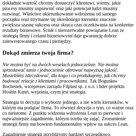
dokładnie wartość chcemy dostarczyć klientowi, wiemy, jakie
procesy musimy usprawnić oraz jaki potencjał ludzi musimy
rozwinąć. Właściwe ukierunkowanie wdrożenia od samego
początku oraz trzymanie się określonego kierunku znacznie
zwiększa szasnę sukcesu oraz skraca czas oczekiwania na konkretne
rezultaty biznesowe. Ścisłe i nierozerwalne powiązanie Lean ze
strategią firmy i celami biznesowymi daje gwarancję dobrze
zainwestowanego czasu i pieniędzy.
Dokąd zmierza twoja firma?
Nie można być na dwóch weselach jednocześnie. Nie można
sprzedawać tanio i jednocześnie oferować najwyższą jakość.
Musieliśmy zdecydować, dla kogo i co produkujemy, jak chcemy
budować relacje z klientami i pracownikami.
Tak Bogusław
Bochenek, wiceprezes zarządu Filplast sp. z o.o. i lider projektu
Hoshin Kanri, wyjaśnia, czym jest strategia.
Strategia to decyzja o wyborze jednego, a nie wielu kierunków, w
którym ma podążać firma. To również decyzja o tym, co ważne oraz
co nieistotne. Z punktu widzenia wdrożenia Lean to pierwsze i
najważniejsze zagadnienie, którym trzeba się zająć. Zrozumienie
strategii firmy ma bowiem fundamentalny wpływ na sukces Lean.
Zagadnienie strategii przybliżymy bardziej szczegółowo,