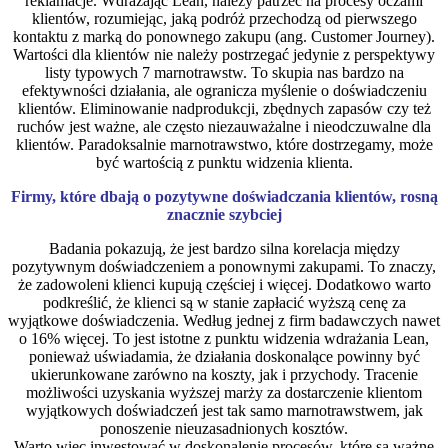
reklamacje. Wdrażając Lean, należy patrzeć na procesy oczami
klientów, rozumiejąc, jaką podróż przechodzą od pierwszego
kontaktu z marką do ponownego zakupu (ang. Customer Journey).
Wartości dla klientów nie należy postrzegać jedynie z perspektywy
listy typowych 7 marnotrawstw. To skupia nas bardzo na
efektywności działania, ale ogranicza myślenie o doświadczeniu
klientów. Eliminowanie nadprodukcji, zbędnych zapasów czy też
ruchów jest ważne, ale często niezauważalne i nieodczuwalne dla
klientów. Paradoksalnie marnotrawstwo, które dostrzegamy, może
być wartością z punktu widzenia klienta.
Firmy, które dbają o pozytywne doświadczania klientów, rosną
znacznie szybciej
Badania pokazują, że jest bardzo silna korelacja między
pozytywnym doświadczeniem a ponownymi zakupami. To znaczy,
że zadowoleni klienci kupują częściej i więcej. Dodatkowo warto
podkreślić, że klienci są w stanie zapłacić wyższą cenę za
wyjątkowe doświadczenia. Według jednej z firm badawczych nawet
o 16% więcej. To jest istotne z punktu widzenia wdrażania Lean,
ponieważ uświadamia, że działania doskonalące powinny być
ukierunkowane zarówno na koszty, jak i przychody. Tracenie
możliwości uzyskania wyższej marży za dostarczenie klientom
wyjątkowych doświadczeń jest tak samo marnotrawstwem, jak
ponoszenie nieuzasadnionych kosztów.
Warto więc inwestować w doskonalenie procesów, które są ważne