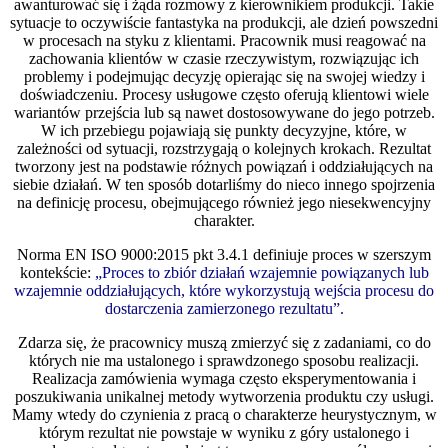
awanturować się i żąda rozmowy z kierownikiem produkcji. Takie
sytuacje to oczywiście fantastyka na produkcji, ale dzień powszedni
w procesach na styku z klientami. Pracownik musi reagować na
zachowania klientów w czasie rzeczywistym, rozwiązując ich
problemy i podejmując decyzję opierając się na swojej wiedzy i
doświadczeniu. Procesy usługowe często oferują klientowi wiele
wariantów przejścia lub są nawet dostosowywane do jego potrzeb.
W ich przebiegu pojawiają się punkty decyzyjne, które, w
zależności od sytuacji, rozstrzygają o kolejnych krokach. Rezultat
tworzony jest na podstawie różnych powiązań i oddziałujących na
siebie działań. W ten sposób dotarliśmy do nieco innego spojrzenia
na definicję procesu, obejmującego również jego niesekwencyjny
charakter.
Norma EN ISO 9000:2015 pkt 3.4.1 definiuje proces w szerszym
kontekście:
„Proces to zbiór działań wzajemnie powiązanych lub
wzajemnie oddziałujących, które wykorzystują wejścia procesu do
dostarczenia zamierzonego rezultatu”.
Zdarza się, że pracownicy muszą zmierzyć się z zadaniami, co do
których nie ma ustalonego i sprawdzonego sposobu realizacji.
Realizacja zamówienia wymaga często eksperymentowania i
poszukiwania unikalnej metody wytworzenia produktu czy usługi.
Mamy wtedy do czynienia z pracą o charakterze heurystycznym, w
którym rezultat nie powstaje w wyniku z góry ustalonego i