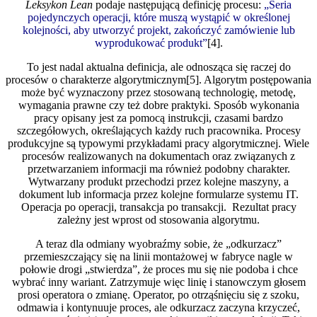
Leksykon Lean
podaje następującą definicję procesu:
„Seria
pojedynczych operacji, które muszą wystąpić w określonej
kolejności, aby utworzyć projekt, zakończyć zamówienie lub
wyprodukować produkt”
[4].
To jest nadal aktualna definicja, ale odnosząca się raczej do
procesów o charakterze algorytmicznym[5]. Algorytm postępowania
może być wyznaczony przez stosowaną technologię, metodę,
wymagania prawne czy też dobre praktyki. Sposób wykonania
pracy opisany jest za pomocą instrukcji, czasami bardzo
szczegółowych, określających każdy ruch pracownika. Procesy
produkcyjne są typowymi przykładami pracy algorytmicznej. Wiele
procesów realizowanych na dokumentach oraz związanych z
przetwarzaniem informacji ma również podobny charakter.
Wytwarzany produkt przechodzi przez kolejne maszyny, a
dokument lub informacja przez kolejne formularze systemu IT.
Operacja po operacji, transakcja po transakcji. Rezultat pracy
zależny jest wprost od stosowania algorytmu.
A teraz dla odmiany wyobraźmy sobie, że „odkurzacz”
przemieszczający się na linii montażowej w fabryce nagle w
połowie drogi „stwierdza”, że proces mu się nie podoba i chce
wybrać inny wariant. Zatrzymuje więc linię i stanowczym głosem
prosi operatora o zmianę. Operator, po otrząśnięciu się z szoku,
odmawia i kontynuuje proces, ale odkurzacz zaczyna krzyczeć,