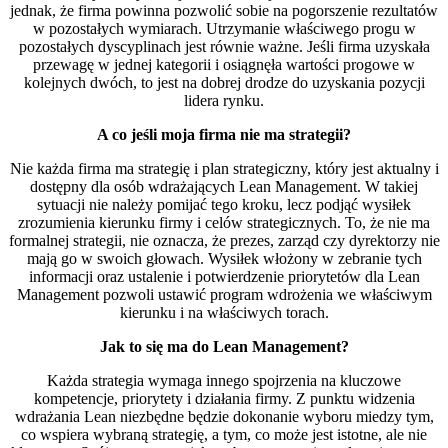
jednak, że firma powinna pozwolić sobie na pogorszenie rezultatów
w pozostałych wymiarach. Utrzymanie właściwego progu w
pozostałych dyscyplinach jest równie ważne. Jeśli firma uzyskała
przewagę w jednej kategorii i osiągnęła wartości progowe w
kolejnych dwóch, to jest na dobrej drodze do uzyskania pozycji
lidera rynku.
A co jeśli moja firma nie ma strategii?
Nie każda firma ma strategię i plan strategiczny, który jest aktualny i
dostępny dla osób wdrażających Lean Management. W takiej
sytuacji nie należy pomijać tego kroku, lecz podjąć wysiłek
zrozumienia kierunku firmy i celów strategicznych. To, że nie ma
formalnej strategii, nie oznacza, że prezes, zarząd czy dyrektorzy nie
mają go w swoich głowach. Wysiłek włożony w zebranie tych
informacji oraz ustalenie i potwierdzenie priorytetów dla Lean
Management pozwoli ustawić program wdrożenia we właściwym
kierunku i na właściwych torach.
Jak to się ma do Lean Management?
Każda strategia wymaga innego spojrzenia na kluczowe
kompetencje, priorytety i działania firmy. Z punktu widzenia
wdrażania Lean niezbędne będzie dokonanie wyboru miedzy tym,
co wspiera wybraną strategię, a tym, co może jest istotne, ale nie