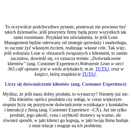
To oczywiście podchwytliwe pytanie, ponieważ nie powinno być
takich dylematów, jeśli priorytety firmy będą przez wszystkich tak
samo rozumiane. Przykład ten uświadamia, że jeśli Lean
Management będzie oderwany od strategii sprzedaży i marketingu,
to zacznie żyć własnym życiem, realizując własne cele. Tak więc,
jeśli wdrażasz Lean w obszarach związanych z klientami, to zanim
zaczniesz, dowiedź się, co oznacza termin: „Doświadczenie
klientów” (ang. Customer Experience).
Wdrożenie Lean w sieci
365.café opisane jest w wielu artykułach, m.in.
TUTAJ
,
oraz w
książce, którą znajdziecie
TUTAJ
.
Liczy się doświadczenie klientów (ang. Customer Experience)
Myślisz, że jeśli masz dobry produkt, to wystarczy? Niestety już nie.
Dla klientów oprócz produktu czy usługi, w coraz większym
stopniu liczy się pozytywne doświadczenie wynikające z kontaktów
i interakcji z firmą (ang. Customer Experience –CX). Już nie tylko
produkt, jego jakość, cena i szybkość dostawy są ważne, ale
również sposób, w jaki klienci go kupują, w jaki twoja firma buduje
z nimi relacje i reaguje na ich problemy.