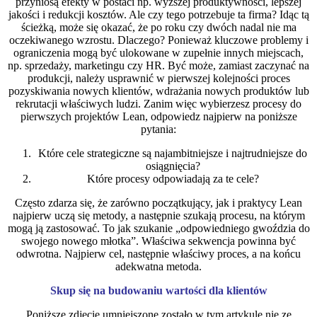
przyniosą efekty w postaci np. wyższej produktywności, lepszej
jakości i redukcji kosztów. Ale czy tego potrzebuje ta firma? Idąc tą
ścieżką, może się okazać, że po roku czy dwóch nadal nie ma
oczekiwanego wzrostu. Dlaczego? Ponieważ kluczowe problemy i
ograniczenia mogą być ulokowane w zupełnie innych miejscach,
np. sprzedaży, marketingu czy HR. Być może, zamiast zaczynać na
produkcji, należy usprawnić w pierwszej kolejności proces
pozyskiwania nowych klientów, wdrażania nowych produktów lub
rekrutacji właściwych ludzi. Zanim więc wybierzesz procesy do
pierwszych projektów Lean, odpowiedz najpierw na poniższe
pytania:
Które cele strategiczne są najambitniejsze i najtrudniejsze do
osiągnięcia?
Które procesy odpowiadają za te cele?
Często zdarza się, że zarówno początkujący, jak i praktycy Lean
najpierw uczą się metody, a następnie szukają procesu, na którym
mogą ją zastosować. To jak szukanie „odpowiedniego gwoździa do
swojego nowego młotka”. Właściwa sekwencja powinna być
odwrotna. Najpierw cel, następnie właściwy proces, a na końcu
adekwatna metoda.
Skup się na budowaniu wartości dla klientów
Poniższe zdjęcie umniejszone zostało w tym artykule nie ze