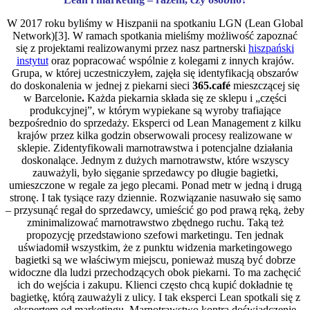
W 2017 roku byliśmy w Hiszpanii na spotkaniu LGN (Lean Global
Network)[3]. W ramach spotkania mieliśmy możliwość zapoznać
się z projektami realizowanymi przez nasz partnerski
hiszpański
instytut
oraz popracować wspólnie z kolegami z innych krajów.
Grupa, w której uczestniczyłem, zajęła się identyfikacją obszarów
do doskonalenia w jednej z piekarni sieci
365.café
mieszczącej się
w Barcelonie
.
Każda piekarnia składa się ze sklepu i „części
produkcyjnej”, w którym wypiekane są wyroby trafiające
bezpośrednio do sprzedaży. Eksperci od Lean Management z kilku
krajów przez kilka godzin obserwowali procesy realizowane w
sklepie. Zidentyfikowali marnotrawstwa i potencjalne działania
doskonalące. Jednym z dużych marnotrawstw, które wszyscy
zauważyli, było sięganie sprzedawcy po długie bagietki,
umieszczone w regale za jego plecami. Ponad metr w jedną i drugą
stronę. I tak tysiące razy dziennie. Rozwiązanie nasuwało się samo
– przysunąć regał do sprzedawcy, umieścić go pod prawą ręką, żeby
zminimalizować marnotrawstwo zbędnego ruchu. Taką też
propozycję przedstawiono szefowi marketingu. Ten jednak
uświadomił wszystkim, że z punktu widzenia marketingowego
bagietki są we właściwym miejscu, ponieważ muszą być dobrze
widoczne dla ludzi przechodzących obok piekarni. To ma zachęcić
ich do wejścia i zakupu. Klienci często chcą kupić dokładnie tę
bagietkę, którą zauważyli z ulicy. I tak eksperci Lean spotkali się z
ekspertem od marketingu. Marnotrawstwo kontra doświadczenie