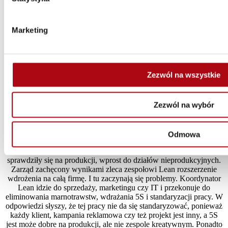
specjaliści IT rozumieją potrzeby biznesu. W obszarze rozwoju
kompetencji zachodzą jeszcze co najmniej trzy istotne zmiany. W
krajach rozwiniętych rośnie znaczenie sektora usługowego oraz
Marketing
pracy opartej na wiedzy, a nie manualnych umiejętnościach.
Równolegle rozwija się zjawisko konwergencji, czyli zacierania się
różnic między firmami produkcyjnymi, handlowymi i usługowymi,
zarówno w zakresie zarówno oferty, jak i sposobu działania.
Producenci drukarek sprzedają usługę druku zamiast urządzeń,
Zezwól na wszystkie
sklepy internetowe oferują usługi, firmy handlowe zaczynają własną
produkcję. I na koniec, nie można pominąć rozwoju pracy zdalnej i
kontaktów wirtualnych opartych na powszechnie dostępnych
Zezwól na wybór
technologiach IT. Aby sprostać tym zmianom, firmy będą musiały
znacznie zwiększyć tempo uczenia się i rozwoju potencjału ludzi.
Opowieści z życia wzięte
Odmowa
Powszechną praktyką jest próba kopiowania rozwiązań Lean, które
sprawdziły się na produkcji, wprost do działów nieprodukcyjnych.
Zarząd zachęcony wynikami zleca zespołowi Lean rozszerzenie
wdrożenia na całą firmę. I tu zaczynają się problemy. Koordynator
Lean idzie do sprzedaży, marketingu czy IT i przekonuje do
eliminowania marnotrawstw, wdrażania 5S i standaryzacji pracy. W
odpowiedzi słyszy, że tej pracy nie da się standaryzować, ponieważ
każdy klient, kampania reklamowa czy też projekt jest inny, a 5S
jest może dobre na produkcji, ale nie zespole kreatywnym. Ponadto