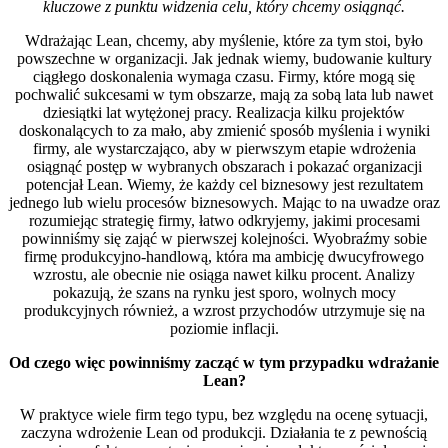
kluczowe z punktu widzenia celu, który chcemy osiągnąć.
Wdrażając Lean, chcemy, aby myślenie, które za tym stoi, było
powszechne w organizacji. Jak jednak wiemy, budowanie kultury
ciągłego doskonalenia wymaga czasu. Firmy, które mogą się
pochwalić sukcesami w tym obszarze, mają za sobą lata lub nawet
dziesiątki lat wytężonej pracy. Realizacja kilku projektów
doskonalących to za mało, aby zmienić sposób myślenia i wyniki
firmy, ale wystarczająco, aby w pierwszym etapie wdrożenia
osiągnąć postęp w wybranych obszarach i pokazać organizacji
potencjał Lean. Wiemy, że każdy cel biznesowy jest rezultatem
jednego lub wielu procesów biznesowych. Mając to na uwadze oraz
rozumiejąc strategię firmy, łatwo odkryjemy, jakimi procesami
powinniśmy się zająć w pierwszej kolejności. Wyobraźmy sobie
firmę produkcyjno-handlową, która ma ambicję dwucyfrowego
wzrostu, ale obecnie nie osiąga nawet kilku procent. Analizy
pokazują, że szans na rynku jest sporo, wolnych mocy
produkcyjnych również, a wzrost przychodów utrzymuje się na
poziomie inflacji.
Od czego więc powinniśmy zacząć w tym przypadku wdrażanie
Lean?
W praktyce wiele firm tego typu, bez względu na ocenę sytuacji,
zaczyna wdrożenie Lean od produkcji. Działania te z pewnością