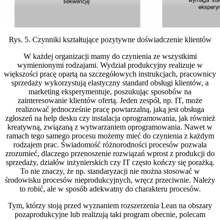
Rys. 5. Czynniki kształtujące pozytywne doświadczenie klientów
W każdej organizacji mamy do czynienia ze wszystkimi
wymienionymi rodzajami. Wydział produkcyjny realizuje w
większości pracę opartą na szczegółowych instrukcjach, pracownicy
sprzedaży wykorzystują elastyczny standard obsługi klientów, a
marketing eksperymentuje, poszukując sposobów na
zainteresowanie klientów ofertą. Jeden zespół, np. IT, może
realizować jednocześnie pracę powtarzalną, jaką jest obsługa
zgłoszeń na help desku czy instalacja oprogramowania, jak również
kreatywną, związaną z wytwarzaniem oprogramowania. Nawet w
ramach tego samego procesu możemy mieć do czynienia z każdym
rodzajem prac. Świadomość różnorodności procesów pozwala
zrozumieć, dlaczego przenoszenie rozwiązań wprost z produkcji do
sprzedaży, działów inżynierskich czy IT często kończy się porażką.
To nie znaczy, że np. standaryzacji nie można stosować w
środowisku procesów nieprodukcyjnych, wręcz przeciwnie. Należy
to robić, ale w sposób adekwatny do charakteru procesów.
Tym, którzy stoją przed wyznaniem rozszerzenia Lean na obszary
pozaprodukcyjne lub realizują taki program obecnie, polecam