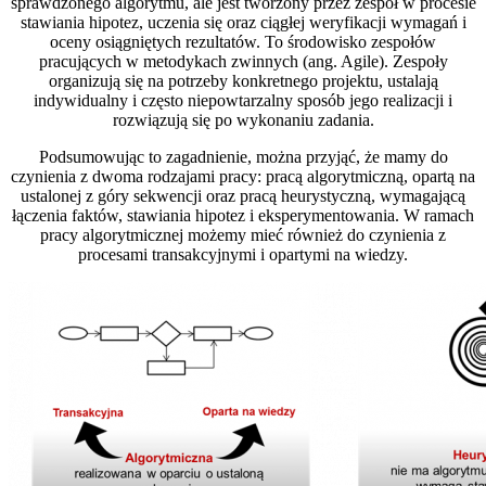
sprawdzonego algorytmu, ale jest tworzony przez zespół w procesie
stawiania hipotez, uczenia się oraz ciągłej weryfikacji wymagań i
oceny osiągniętych rezultatów. To środowisko zespołów
pracujących w metodykach zwinnych (ang. Agile). Zespoły
organizują się na potrzeby konkretnego projektu, ustalają
indywidualny i często niepowtarzalny sposób jego realizacji i
rozwiązują się po wykonaniu zadania.
Podsumowując to zagadnienie, można przyjąć, że mamy do
czynienia z dwoma rodzajami pracy: pracą algorytmiczną, opartą na
ustalonej z góry sekwencji oraz pracą heurystyczną, wymagającą
łączenia faktów, stawiania hipotez i eksperymentowania. W ramach
pracy algorytmicznej możemy mieć również do czynienia z
procesami transakcyjnymi i opartymi na wiedzy.