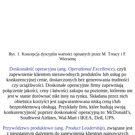
Rys. 1. Koncepcja dyscyplin wartości opisanych przez M. Treacy i F.
Wiersemę
Doskonałość operacyjna (ang.
Operational Excellence
),
czyli
zapewnienie klientom niezawodnych produktów lub usług po
konkurencyjnej cenie, dostarczonych bez generowania trudności
czy uciążliwości. Doskonałe operacyjnie firmy zapewniają
połączenie jakości, ceny i łatwości zakupu na poziomie, któremu nie
jest w stanie dorównać nikt inny na rynku. Składana przez nich
obietnica korzyści jest zagwarantowana niską ceną i/lub
bezproblemową obsługą. Przykłady firm, które budują swoją
konkurencyjność poprzez doskonałość operacyjną to: McDonald’s,
Southwest Airlines, Wal-Mart i IKEA, Dell, UPS.
Przywództwo produktowe (ang.
Product Leadership
),
związane jest
z nieustannym dążeniem do zapewnienia klientom najnowszych