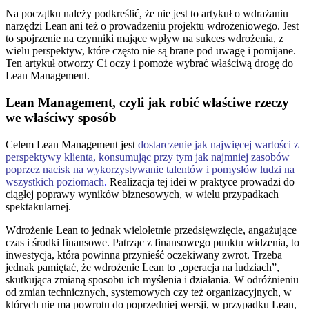
Na początku należy podkreślić, że nie jest to artykuł o wdrażaniu
narzędzi Lean ani też o prowadzeniu projektu wdrożeniowego. Jest
to spojrzenie na czynniki mające wpływ na sukces wdrożenia, z
wielu perspektyw, które często nie są brane pod uwagę i pomijane.
Ten artykuł otworzy Ci oczy i pomoże wybrać właściwą drogę do
Lean Management.
Lean Management, czyli jak robić właściwe rzeczy
we właściwy sposób
Celem Lean Management jest
dostarczenie jak najwięcej wartości z
perspektywy klienta, konsumując przy tym jak najmniej zasobów
poprzez nacisk na wykorzystywanie talentów i pomysłów ludzi na
wszystkich poziomach
.
Realizacja tej idei w praktyce prowadzi do
ciągłej poprawy wyników biznesowych, w wielu przypadkach
spektakularnej.
Wdrożenie Lean to jednak wieloletnie przedsięwzięcie, angażujące
czas i środki finansowe. Patrząc z finansowego punktu widzenia, to
inwestycja, która powinna przynieść oczekiwany zwrot. Trzeba
jednak pamiętać, że wdrożenie Lean to „operacja na ludziach”,
skutkująca zmianą sposobu ich myślenia i działania. W odróżnieniu
od zmian technicznych, systemowych czy też organizacyjnych, w
których nie ma powrotu do poprzedniej wersji, w przypadku Lean,