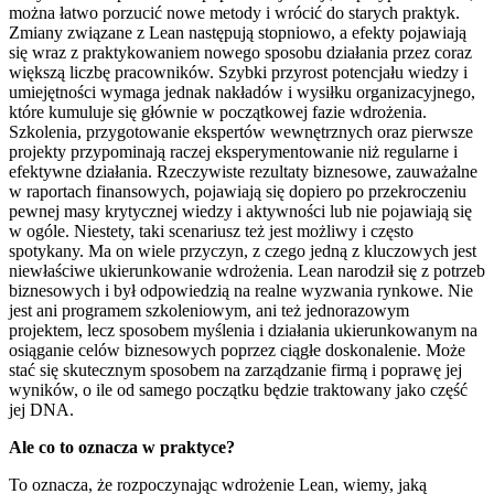
można łatwo porzucić nowe metody i wrócić do starych praktyk.
Zmiany związane z Lean następują stopniowo, a efekty pojawiają
się wraz z praktykowaniem nowego sposobu działania przez coraz
większą liczbę pracowników. Szybki przyrost potencjału wiedzy i
umiejętności wymaga jednak nakładów i wysiłku organizacyjnego,
które kumuluje się głównie w początkowej fazie wdrożenia.
Szkolenia, przygotowanie ekspertów wewnętrznych oraz pierwsze
projekty przypominają raczej eksperymentowanie niż regularne i
efektywne działania. Rzeczywiste rezultaty biznesowe, zauważalne
w raportach finansowych, pojawiają się dopiero po przekroczeniu
pewnej masy krytycznej wiedzy i aktywności lub nie pojawiają się
w ogóle. Niestety, taki scenariusz też jest możliwy i często
spotykany. Ma on wiele przyczyn, z czego jedną z kluczowych jest
niewłaściwe ukierunkowanie wdrożenia. Lean narodził się z potrzeb
biznesowych i był odpowiedzią na realne wyzwania rynkowe. Nie
jest ani programem szkoleniowym, ani też jednorazowym
projektem, lecz sposobem myślenia i działania ukierunkowanym na
osiąganie celów biznesowych poprzez ciągłe doskonalenie. Może
stać się skutecznym sposobem na zarządzanie firmą i poprawę jej
wyników, o ile od samego początku będzie traktowany jako część
jej DNA.
Ale co to oznacza w praktyce?
To oznacza, że rozpoczynając wdrożenie Lean, wiemy, jaką