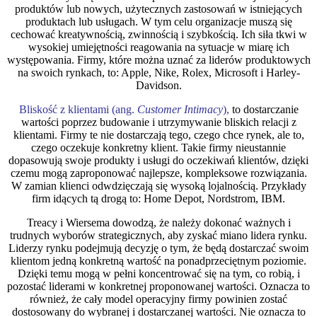
produktów lub nowych, użytecznych zastosowań w istniejących
produktach lub usługach. W tym celu organizacje muszą się
cechować kreatywnością, zwinnością i szybkością. Ich siła tkwi w
wysokiej umiejętności reagowania na sytuacje w miarę ich
występowania. Firmy, które można uznać za liderów produktowych
na swoich rynkach, to: Apple, Nike, Rolex, Microsoft i Harley-
Davidson.
Bliskość z klientami (ang.
Customer Intimacy
),
to dostarczanie
wartości poprzez budowanie i utrzymywanie bliskich relacji z
klientami. Firmy te nie dostarczają tego, czego chce rynek, ale to,
czego oczekuje konkretny klient. Takie firmy nieustannie
dopasowują swoje produkty i usługi do oczekiwań klientów, dzięki
czemu mogą zaproponować najlepsze, kompleksowe rozwiązania.
W zamian klienci odwdzięczają się wysoką lojalnością. Przykłady
firm idących tą drogą to: Home Depot, Nordstrom, IBM.
Treacy i Wiersema dowodzą, że należy dokonać ważnych i
trudnych wyborów strategicznych, aby zyskać miano lidera rynku.
Liderzy rynku podejmują decyzję o tym, że będą dostarczać swoim
klientom jedną konkretną wartość na ponadprzeciętnym poziomie.
Dzięki temu mogą w pełni koncentrować się na tym, co robią, i
pozostać liderami w konkretnej proponowanej wartości. Oznacza to
również, że cały model operacyjny firmy powinien zostać
dostosowany do wybranej i dostarczanej wartości. Nie oznacza to