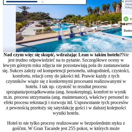
Nad czym więc się skupić, wdrażając Lean w takim hotelu?
Nie
jest trudno odpowiedzieć na to pytanie. Szczegółowe oceny w
lewym górnym roku zdjęcia nie pozostawiają pola do zastanawiania
się. Sukces zależy od kompetencji personelu, udogodnień, czystości,
komfortu, relacji ceny do jakości itd. Prawie każdy z tych
czynników wiąże się z konkretnymi procesami realizowanymi w
hotelu. I tak np. czystość to rezultat procesu
sprzątania/porządkowania (ang. houskeeping), komfort to wynik
m.in. procesu utrzymania (ang. maintenance), właściwy personel to
efekt procesu rekrutacji i rozwoju itd. Usprawnianie tych procesów
z pewnością przełoży się satysfakcję gości i w dalszej kolejności
wyniki hotelu.
Hotel to nie tylko procesy realizowane w bezpośrednim styku z
gośćmi. W Gran Tacande jest 255 pokoi, w których może