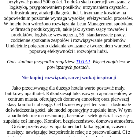
przybywać ponad 500 gości. To duża skala operacji związana z
logistyką, przygotowaniem posiłków, utrzymaniem czystości,
infrastruktury, atrakcji dla gości itd. Utrzymanie kosztów na
odpowiednim poziomie wymaga wysokiej efektywności procesów.
W hotelu tym wdrożono rozwiązania Lean Management spotykane
w firmach produkcyjnych, takie jak: system ssący towarów i
produktów, logistykę wewnętrzną, 5S, standaryzację pracy,
codzienne spotkania zespołów i rozwiązywanie problemów.
Umiejętnie połączono działania związane z tworzeniem wartości,
poprawą efektywności i rozwojem ludzi.
Opis studium przypadku znajdziesz
TUTAJ
. Więcej znajdziesz w
powiązanych postach.
Nie kopiuj rozwiązań, raczej szukaj inspiracji
Jako przeciwwagę dla dużego hotelu warto postawić mały,
butikowy aparthotel. Kilkadziesiąt luksusowych apartamentów, w
centrum miasta, oferujących domową atmosferę oraz pierwszej
klasy komfort i obsługę. Cel biznesowy jest ten sam – doskonałe
doświadczenia gości, ale model operacyjny zupełnie inny. W tym
aparthotelu nie ma restauracji, basenów i setek gości. Liczy się
zupełnie coś innego. Komfort, bezpieczeństwo, domowa atmosfera.
Goście przebywają w apartamentach kilka tygodni, czasem
miesięcy, nawiązując bezpośrednie relacje z pracownikami. Ci z