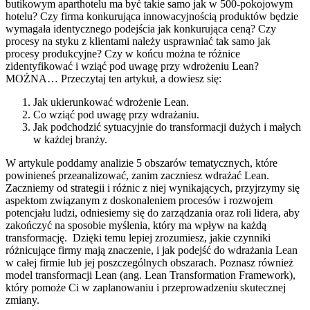
butikowym aparthotelu ma być takie samo jak w 500-pokojowym
hotelu? Czy firma konkurująca innowacyjnością produktów będzie
wymagała identycznego podejścia jak konkurująca ceną? Czy
procesy na styku z klientami należy usprawniać tak samo jak
procesy produkcyjne? Czy w końcu można te różnice
zidentyfikować i wziąć pod uwagę przy wdrożeniu Lean?
MOŻNA… Przeczytaj ten artykuł, a dowiesz się:
Jak ukierunkować wdrożenie Lean.
Co wziąć pod uwagę przy wdrażaniu.
Jak podchodzić sytuacyjnie do transformacji dużych i małych
w każdej branży.
W artykule poddamy analizie 5 obszarów tematycznych, które
powinieneś przeanalizować, zanim zaczniesz wdrażać Lean.
Zaczniemy od strategii i różnic z niej wynikających, przyjrzymy się
aspektom związanym z doskonaleniem procesów i rozwojem
potencjału ludzi, odniesiemy się do zarządzania oraz roli lidera, aby
zakończyć na sposobie myślenia, który ma wpływ na każdą
transformację. Dzięki temu lepiej zrozumiesz, jakie czynniki
różnicujące firmy mają znaczenie, i jak podejść do wdrażania Lean
w całej firmie lub jej poszczególnych obszarach. Poznasz również
model transformacji Lean (ang. Lean Transformation Framework),
który pomoże Ci w zaplanowaniu i przeprowadzeniu skutecznej
zmiany.