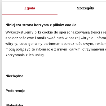
Zgoda
Szczegóły
Niniejsza strona korzysta z plików cookie
Rys. 4. Porównanie wzrostu liderów w obszarze Customer
Wykorzystujemy pliki cookie do spersonalizowania treści i r
Experience z maruderami (Laggards)
społecznościowe i analizować ruch w naszej witrynie. Inform
witryny, udostępniamy partnerom społecznościowym, rekla
mogą połączyć te informacje z innymi danymi otrzymanymi 
korzystania z ich usług.
Jaki potencjał rozwijać i w jaki sposób?
Wybór
Firmy różnią się od siebie nie tylko w zakresie strategii, którą
Niezbędne
zgody
wybrały, lecz także potencjału pracowników, jakiego potrzebują do
jej realizacji. Wdrażając Lean, powinniśmy wziąć ten aspekt pod
uwagę, ponieważ organizacja musi mieć odpowiednią zdolność do
Preferencje
wytworzenia oczekiwanej wartości. To może brzmieć dość
teoretycznie, ale w praktyce oznacza, że np. pracownicy pierwszej
linii potrafią rozwiązywać problemy na swoim stanowisku,
pracownicy serwisu umieją budować relacje z klientami, a
Statystyka