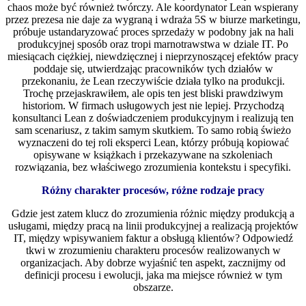
chaos może być również twórczy. Ale koordynator Lean wspierany
przez prezesa nie daje za wygraną i wdraża 5S w biurze marketingu,
próbuje ustandaryzować proces sprzedaży w podobny jak na hali
produkcyjnej sposób oraz tropi marnotrawstwa w dziale IT. Po
miesiącach ciężkiej, niewdzięcznej i nieprzynoszącej efektów pracy
poddaje się, utwierdzając pracowników tych działów w
przekonaniu, że Lean rzeczywiście działa tylko na produkcji.
Trochę przejaskrawiłem, ale opis ten jest bliski prawdziwym
historiom. W firmach usługowych jest nie lepiej. Przychodzą
konsultanci Lean z doświadczeniem produkcyjnym i realizują ten
sam scenariusz, z takim samym skutkiem. To samo robią świeżo
wyznaczeni do tej roli eksperci Lean, którzy próbują kopiować
opisywane w książkach i przekazywane na szkoleniach
rozwiązania, bez właściwego zrozumienia kontekstu i specyfiki.
Różny charakter procesów, różne rodzaje pracy
Gdzie jest zatem klucz do zrozumienia różnic między produkcją a
usługami, między pracą na linii produkcyjnej a realizacją projektów
IT, między wpisywaniem faktur a obsługą klientów? Odpowiedź
tkwi w zrozumieniu charakteru procesów realizowanych w
organizacjach. Aby dobrze wyjaśnić ten aspekt, zacznijmy od
definicji procesu i ewolucji, jaka ma miejsce również w tym
obszarze.