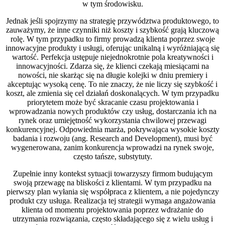
w tym środowisku.
Jednak jeśli spojrzymy na strategię przywództwa produktowego, to
zauważymy, że inne czynniki niż koszty i szybkość grają kluczową
rolę. W tym przypadku to firmy prowadzą klienta poprzez swoje
innowacyjne produkty i usługi, oferując unikalną i wyróżniającą się
wartość. Perfekcja ustępuje niejednokrotnie pola kreatywności i
innowacyjności. Zdarza się, że klienci czekają miesiącami na
nowości, nie skarżąc się na długie kolejki w dniu premiery i
akceptując wysoką cenę. To nie znaczy, że nie liczy się szybkość i
koszt, ale zmienia się cel działań doskonalących. W tym przypadku
priorytetem może być skracanie czasu projektowania i
wprowadzania nowych produktów czy usług, dostarczania ich na
rynek oraz umiejętność wykorzystania chwilowej przewagi
konkurencyjnej. Odpowiednia marża, pokrywająca wysokie koszty
badania i rozwoju (ang. Research and Development), musi być
wygenerowana, zanim konkurencja wprowadzi na rynek swoje,
często tańsze, substytuty.
Zupełnie inny kontekst sytuacji towarzyszy firmom budującym
swoją przewagę na bliskości z klientami. W tym przypadku na
pierwszy plan wyłania się współpraca z klientem, a nie pojedynczy
produkt czy usługa. Realizacja tej strategii wymaga angażowania
klienta od momentu projektowania poprzez wdrażanie do
utrzymania rozwiązania, często składającego się z wielu usług i