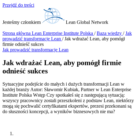
Przejdź do treści
Jesteśmy członkiem
Lean Global Network
Strona główna
Lean Enterprise Institute Polska
/
Baza wiedzy
/
Jak
prowadzić transformacje Lean
/
Jak wdrażać Lean, aby pomógł
firmie odnieść sukces
Jak prowadzić transformacje Lean
Jak wdrażać Lean, aby pomógł firmie
odnieść sukces
Sytuacyjne podejście do małych i dużych transformacji Lean w
każdej branży Autor: Sławomir Kubiak, Partner w Lean Enterprise
Institute Polska Wstęp Czy spotkałeś się z następującą sytuacją:
wszyscy pracownicy zostali przeszkoleni z podstaw Lean, niektórzy
mogą się pochwalić certyfikatami ekspertów, prezesi przekonani są
do słuszności koncepcji, a wyników biznesowych nie ma?