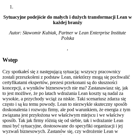
Sytuacyjne podejście do małych i dużych transformacji Lean w
każdej branży
Autor: Sławomir Kubiak, Partner w Lean Enterprise Institute
Polska
,
Wstęp
Czy spotkałeś się z następującą sytuacją: wszyscy pracownicy
zostali przeszkoleni z podstaw Lean, niektórzy mogą się pochwalić
certyfikatami ekspertów, prezesi przekonani są do słuszności
koncepcji, a wyników biznesowych nie ma? Zastanawiasz się, jak
to jest możliwe, że po latach wdrażania Lean koszty są nadal za
wysokie, a przychody wciąż za niskie. Taki scenariusz zdarza się
często i są ku temu powody. Lean to niezwykle skuteczny sposób
doskonalenia i rozwoju firmy, ale pod warunkiem, że energia z tym
związana jest przyłożona we właściwym miejscu i we właściwy
sposób. Tak jak firmy różnią się od siebie, tak i wdrażanie Lean
musi być sytuacyjne, dostosowane do specyfiki organizacji i jej
wyzwań biznesowych. Zastanów się, czy wdrożenie Lean w