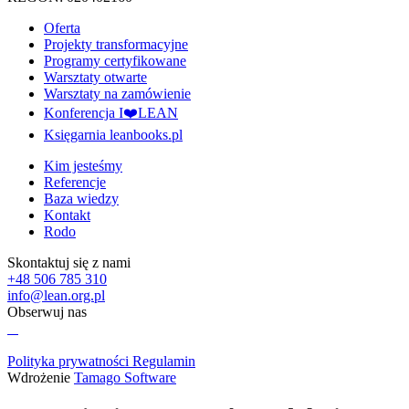
Oferta
Projekty transformacyjne
Programy certyfikowane
Warsztaty otwarte
Warsztaty na zamówienie
Konferencja I❤️LEAN
Księgarnia leanbooks.pl
Kim jesteśmy
Referencje
Baza wiedzy
Kontakt
Rodo
Skontaktuj się z nami
+48 506 785 310
info@lean.org.pl
Obserwuj nas
Polityka prywatności
Regulamin
Wdrożenie
Tamago Software