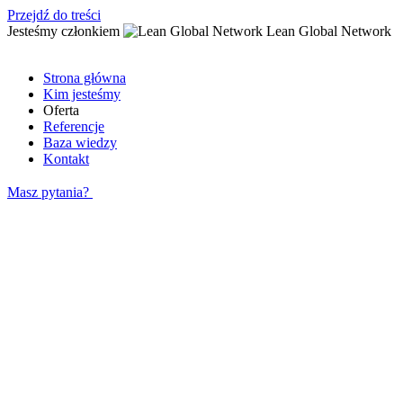
Przejdź do treści
Jesteśmy członkiem
Lean Global Network
Strona główna
Kim jesteśmy
Oferta
Referencje
Baza wiedzy
Kontakt
Masz pytania?