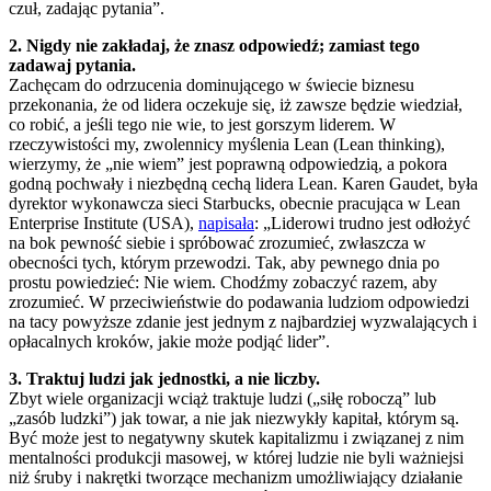
czuł, zadając pytania”.
2. Nigdy nie zakładaj, że znasz odpowiedź; zamiast tego
zadawaj pytania.
Zachęcam do odrzucenia dominującego w świecie biznesu
przekonania, że od lidera oczekuje się, iż zawsze będzie wiedział,
co robić, a jeśli tego nie wie, to jest gorszym liderem. W
rzeczywistości my, zwolennicy myślenia Lean (Lean thinking),
wierzymy, że „nie wiem” jest poprawną odpowiedzią, a pokora
godną pochwały i niezbędną cechą lidera Lean. Karen Gaudet, była
dyrektor wykonawcza sieci Starbucks, obecnie pracująca w Lean
Enterprise Institute (USA),
napisała
: „Liderowi trudno jest odłożyć
na bok pewność siebie i spróbować zrozumieć, zwłaszcza w
obecności tych, którym przewodzi. Tak, aby pewnego dnia po
prostu powiedzieć: Nie wiem. Chodźmy zobaczyć razem, aby
zrozumieć. W przeciwieństwie do podawania ludziom odpowiedzi
na tacy powyższe zdanie jest jednym z najbardziej wyzwalających i
opłacalnych kroków, jakie może podjąć lider”.
3. Traktuj ludzi jak jednostki, a nie liczby.
Zbyt wiele organizacji wciąż traktuje ludzi („siłę roboczą” lub
„zasób ludzki”) jak towar, a nie jak niezwykły kapitał, którym są.
Być może jest to negatywny skutek kapitalizmu i związanej z nim
mentalności produkcji masowej, w której ludzie nie byli ważniejsi
niż śruby i nakrętki tworzące mechanizm umożliwiający działanie