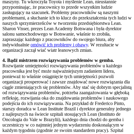
maszyny. Tu wkroczyła Toyota i myślenie Lean, nieustannie
przypominając, że pracownicy to przede wszystkim ludzie
zasługujący na szacunek. Problemy pracowników są naszymi
problemami, a słuchanie ich to klucz do przekształcenia tych ludzi w
naszych sprzymierzeńców w tworzeniu przedsiębiorstwa Lean.
Sharon Visser, prezes Lean Academy Botswana i była dyrektor
salonu samochodowego w Botswanie, właśnie to zrobiła,
zapraszając każdego z pracowników do swojego biura, aby
indywidualnie
omówić ich problemy i obawy
. W rezultacie w
organizacji zaczął wiać wiatr leanowych zmian.
4. Bądź mistrzem rozwiązywania problemów w gemba.
Rozwijanie umiejętności rozwiązywania problemów u każdego
pracownika jest być może najważniejszym zadaniem lidera,
ponieważ to właśnie osiągnięcie tych umiejętności pozwoli
organizacji prosperować i zawsze znajdować nowe rozwiązania dla
ciągle zmieniających się problemów. Aby stać się dobrym specjalistą
od rozwiązywania problemów, potrzeba zaangażowania w głęboką
refleksję, rozwijania oka do znajdowania problemów i naukowego
podejścia do ich rozwiązywania. Na przykład dr Frederico Pinto,
starszy doradca w Lean Institute Brazil i dyrektor generalny jednego
z najlepszych na świecie szpitali stosujących Lean (Instituto de
Oncologia do Vale w Brazylii), każdego dnia chodzi do gemba i
uczestniczy w co najmniej jednym wydarzeniu doskonalącym w
każdym tygodniu (zgodnie ze swoim standardem pracy). Szpital