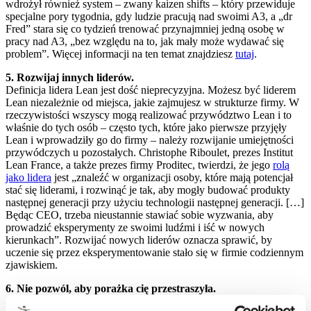
wdrożył również system – zwany kaizen shifts – który przewiduje
specjalne pory tygodnia, gdy ludzie pracują nad swoimi A3, a „dr
Fred” stara się co tydzień trenować przynajmniej jedną osobę w
pracy nad A3, „bez względu na to, jak mały może wydawać się
problem”. Więcej informacji na ten temat znajdziesz
tutaj
.
5. Rozwijaj innych liderów.
Definicja lidera Lean jest dość nieprecyzyjna. Możesz być liderem
Lean niezależnie od miejsca, jakie zajmujesz w strukturze firmy. W
rzeczywistości wszyscy mogą realizować przywództwo Lean i to
właśnie do tych osób – często tych, które jako pierwsze przyjęły
Lean i wprowadziły go do firmy – należy rozwijanie umiejętności
przywódczych u pozostałych. Christophe Riboulet, prezes Institut
Lean France, a także prezes firmy Proditec, twierdzi, że jego
rolą
jako lidera
jest „znaleźć w organizacji osoby, które mają potencjał
stać się liderami, i rozwinąć je tak, aby mogły budować produkty
następnej generacji przy użyciu technologii następnej generacji. […]
Będąc CEO, trzeba nieustannie stawiać sobie wyzwania, aby
prowadzić eksperymenty ze swoimi ludźmi i iść w nowych
kierunkach”. Rozwijać nowych liderów oznacza sprawić, by
uczenie się przez eksperymentowanie stało się w firmie codziennym
zjawiskiem.
6. Nie pozwól, aby porażka cię przestraszyła.
Jak wspomniano powyżej, w twojej podróży Lean będzie wiele