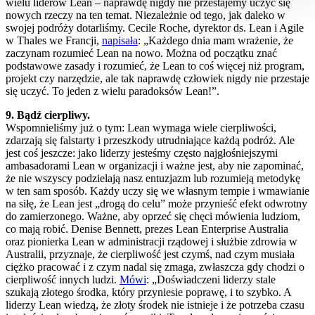
wielu liderów Lean – naprawdę nigdy nie przestajemy uczyć się
nowych rzeczy na ten temat. Niezależnie od tego, jak daleko w
swojej podróży dotarliśmy. Cecile Roche, dyrektor ds. Lean i Agile
w Thales we Francji,
napisała
: „Każdego dnia mam wrażenie, że
zaczynam rozumieć Lean na nowo. Można od początku znać
podstawowe zasady i rozumieć, że Lean to coś więcej niż program,
projekt czy narzędzie, ale tak naprawdę człowiek nigdy nie przestaje
się uczyć. To jeden z wielu paradoksów Lean!”.
9. Bądź cierpliwy.
Wspomnieliśmy już o tym: Lean wymaga wiele cierpliwości,
zdarzają się falstarty i przeszkody utrudniające każdą podróż. Ale
jest coś jeszcze: jako liderzy jesteśmy często najgłośniejszymi
ambasadorami Lean w organizacji i ważne jest, aby nie zapominać,
że nie wszyscy podzielają nasz entuzjazm lub rozumieją metodykę
w ten sam sposób. Każdy uczy się we własnym tempie i wmawianie
na siłę, że Lean jest „drogą do celu” może przynieść efekt odwrotny
do zamierzonego. Ważne, aby oprzeć się chęci mówienia ludziom,
co mają robić. Denise Bennett, prezes Lean Enterprise Australia
oraz pionierka Lean w administracji rządowej i służbie zdrowia w
Australii, przyznaje, że cierpliwość jest czymś, nad czym musiała
ciężko pracować i z czym nadal się zmaga, zwłaszcza gdy chodzi o
cierpliwość innych ludzi.
Mówi
: „Doświadczeni liderzy stale
szukają złotego środka, który przyniesie poprawę, i to szybko. A
liderzy Lean wiedzą, że złoty środek nie istnieje i że potrzeba czasu