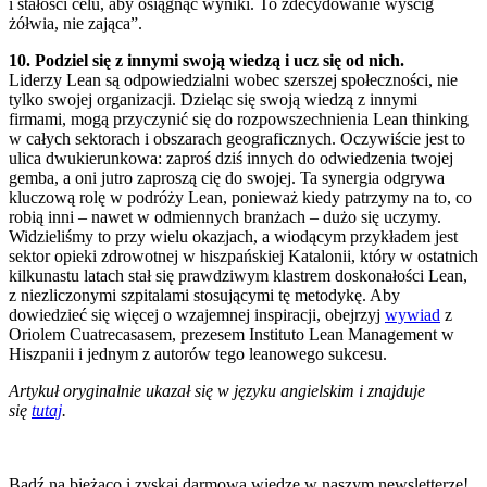
i stałości celu, aby osiągnąć wyniki. To zdecydowanie wyścig
żółwia, nie zająca”.
10. Podziel się z innymi swoją wiedzą i ucz się od nich.
Liderzy Lean są odpowiedzialni wobec szerszej społeczności, nie
tylko swojej organizacji. Dzieląc się swoją wiedzą z innymi
firmami, mogą przyczynić się do rozpowszechnienia Lean thinking
w całych sektorach i obszarach geograficznych. Oczywiście jest to
ulica dwukierunkowa: zaproś dziś innych do odwiedzenia twojej
gemba, a oni jutro zaproszą cię do swojej. Ta synergia odgrywa
kluczową rolę w podróży Lean, ponieważ kiedy patrzymy na to, co
robią inni – nawet w odmiennych branżach – dużo się uczymy.
Widzieliśmy to przy wielu okazjach, a wiodącym przykładem jest
sektor opieki zdrowotnej w hiszpańskiej Katalonii, który w ostatnich
kilkunastu latach stał się prawdziwym klastrem doskonałości Lean,
z niezliczonymi szpitalami stosującymi tę metodykę. Aby
dowiedzieć się więcej o wzajemnej inspiracji, obejrzyj
wywiad
z
Oriolem Cuatrecasasem, prezesem Instituto Lean Management w
Hiszpanii i jednym z autorów tego leanowego sukcesu.
Artykuł oryginalnie ukazał się w języku angielskim i znajduje
się
tutaj
.
Bądź na bieżąco i zyskaj darmową wiedzę w naszym newsletterze!