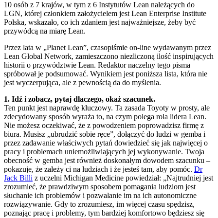
10 osób z 7 krajów, w tym z 6 Instytutów Lean należących do
LGN, której członkiem założycielem jest Lean Enterprise Institute
Polska, wskazało, co ich zdaniem jest najważniejsze, żeby być
przywódcą na miarę Lean.
Przez lata w „Planet Lean”, czasopiśmie on-line wydawanym przez
Lean Global Network, zamieszczono niezliczoną ilość inspirujących
historii o przywództwie Lean. Redaktor naczelny tego pisma
spróbował je podsumować. Wynikiem jest poniższa lista, która nie
jest wyczerpująca, ale z pewnością da do myślenia.
1. Idź i zobacz, pytaj dlaczego, okaż szacunek.
Ten punkt jest naprawdę kluczowy. Ta zasada Toyoty w prosty, ale
zdecydowany sposób wyraża to, na czym polega rola lidera Lean.
Nie możesz oczekiwać, że z powodzeniem poprowadzisz firmę z
biura. Musisz „ubrudzić sobie ręce”, dołączyć do ludzi w gemba i
przez zadawanie właściwych pytań dowiedzieć się jak najwięcej o
pracy i problemach uniemożliwiających jej wykonywanie. Twoja
obecność w gemba jest również doskonałym dowodem szacunku –
pokazuje, że zależy ci na ludziach i że jesteś tam, aby pomóc.
Dr
Jack Billi
z uczelni Michigan Medicine powiedział: „Najtrudniej jest
zrozumieć, że prawdziwym sposobem pomagania ludziom jest
słuchanie ich problemów i pozwalanie im na ich autonomiczne
rozwiązywanie. Gdy to zrozumiesz, im więcej czasu spędzisz,
poznając pracę i problemy, tym bardziej komfortowo będziesz się