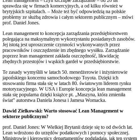
Lean management – czyli szczupłe zarządzanie – od 20 lat
sprawdza się w firmach komercyjnych, a od kilku również w
brytyjskich szpitalach. – Może też być odpowiedzią na polskie
problemy ze służbą zdrowia i całym sektorem publicznym – mówi
prof. Daniel Jones.
Lean management to koncepcja zarządzania przedsiębiorstwem
polegająca na maksymalnym wykorzystaniu posiadanych zasobów.
Jej istotą jest uproszczenie czynności wykonywanych przez
pracowników i oszczędzenie im zbędnego wysiłku. Zarządzanie
poprzez lean management zakłada oszczędność, likwidację
zbędnych przestojów i wąskich gardeł w przedsiębiorstwie.
Te zasady wymyślili w latach 50. menedżerowie i inżynierowie
japońskiego koncernu samochodowego Toyota. Dzięki ich
stosowaniu firma stała się w latach 80. światowym liderem rynku
motoryzacyjnego. W USA i Europie koncepcja lean management
stała się popularna dzięki książce pt. „Maszyna, która zmieniła
świat” autorstwa Daniela Jonesa i Jamesa Womacka.
Dawid Zielkowski: Warto stosować Lean Management w
sektorze publicznym?
prof. Daniel Jones: W Wielkiej Brytanii dzieje się to od dwóch lat.
Lean wdrożono do urzędów podatkowych i pomocy społecznej.
Ministrowie i kierownicy departamentów podglądają, jak ten system