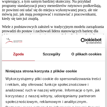
wspierający, a tym samym bardziej skuteczny. Na przykład
programy standaryzacji pracy menedżerów rutynowo podkreślają,
że powinni oni udać się do miejsca wykonywanej pracy, ale nie
mówią już, jak mają postępować i rozmawiać z pracownikami,
kiedy się tam już znajdą.
Wiele z podstawowych założeń w tradycyjnym modelu zarządzania
prowadzi do postaw i zachowań lidera stanowiących barierę dla
efektywnego angażowania się pracowników. Stąd wynikają liczne i
ogromne wyzwania w procesie zmiany stylu pracy z menedżera
tradycyjnego na lidera ciągłego doskonalenia. Jeśli chcemy
wprowadzić kulturę Lean, a więc kulturę ciągłego doskonalenia,
konieczne jest nadanie tym wyzwaniom otwartego charakteru i
Zgoda
Szczegóły
O plikach cookies
kierowanie firmą w sposób pozwalający im sprostać.
I nie chodzi o to, by mówić menedżerom, że wiele z ich obecnych
sposobów prowadzenia
rozmów
z pracownikami ma niezamierzony
Niniejsza strona korzysta z plików cookie
negatywny wpływ na ich
zaangażowanie
. Przekonanie o naszej
wiedzy i umiejętnościach jest ogólnie mocno i głęboko
Wykorzystujemy pliki cookie do spersonalizowania treści
zakorzenione w nas i w naszej kulturze. Możliwe są jednak
i reklam, aby oferować funkcje społecznościowe i
niewielkie, ale skuteczne zmiany, które menedżerowie i liderzy
analizować ruch w naszej witrynie. Informacje o tym, jak
mogą wdrażać podczas rozwiązywania problemów wspólnie ze
swoimi pracownikami. A te zmiany mogą sprawić naprawdę
korzystasz z naszej witryny, udostępniamy partnerom
ogromną różnicę.
Wierzę, że, na początek, liderzy mogliby
społecznościowym, reklamowym i analitycznym.
eksperymentować z pięcioma poniższymi sposobami