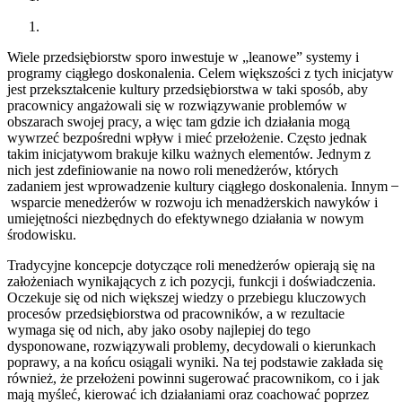
Wiele przedsiębiorstw sporo inwestuje w „leanowe” systemy i
programy ciągłego doskonalenia. Celem większości z tych inicjatyw
jest przekształcenie kultury przedsiębiorstwa w taki sposób, aby
pracownicy angażowali się w rozwiązywanie problemów w
obszarach swojej pracy, a więc tam gdzie ich działania mogą
wywrzeć bezpośredni wpływ i mieć przełożenie. Często jednak
takim inicjatywom brakuje kilku ważnych elementów. Jednym z
nich jest zdefiniowanie na nowo roli menedżerów, których
zadaniem jest wprowadzenie kultury ciągłego doskonalenia. Innym ̶
wsparcie menedżerów w rozwoju ich menadżerskich nawyków i
umiejętności niezbędnych do efektywnego działania w nowym
środowisku.
Tradycyjne koncepcje dotyczące roli menedżerów opierają się na
założeniach wynikających z ich pozycji, funkcji i doświadczenia.
Oczekuje się od nich większej wiedzy o przebiegu kluczowych
procesów przedsiębiorstwa od pracowników, a w rezultacie
wymaga się od nich, aby jako osoby najlepiej do tego
dysponowane, rozwiązywali problemy, decydowali o kierunkach
poprawy, a na końcu osiągali wyniki. Na tej podstawie zakłada się
również, że przełożeni powinni sugerować pracownikom, co i jak
mają myśleć, kierować ich działaniami oraz coachować poprzez