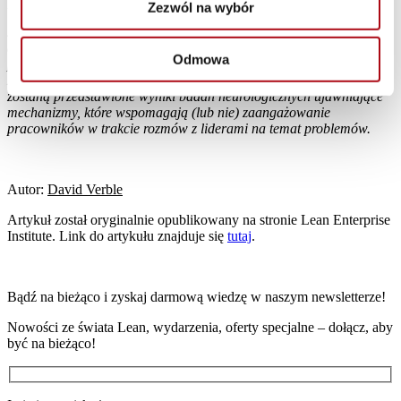
podejściem razem z tobą.
Zezwól na wybór
Jest to pierwsza część z planowanej serii artykułów na temat tego,
dlaczego sposób rozmowy przełożonych, menadżerów i liderów z
Odmowa
pracownikami ma zasadnicze znaczenie w tworzeniu kultury
zaangażowania i ciągłego doskonalenia. W następnym artykule
zostaną przedstawione wyniki badań neurologicznych ujawniające
mechanizmy, które wspomagają (lub nie) zaangażowanie
pracowników w trakcie rozmów z liderami na temat problemów.
Autor:
David Verble
Artykuł został oryginalnie opublikowany na stronie Lean Enterprise
Institute. Link do artykułu znajduje się
tutaj
.
Bądź na bieżąco i zyskaj darmową wiedzę w naszym newsletterze!
Nowości ze świata Lean, wydarzenia, oferty specjalne – dołącz, aby
być na bieżąco!