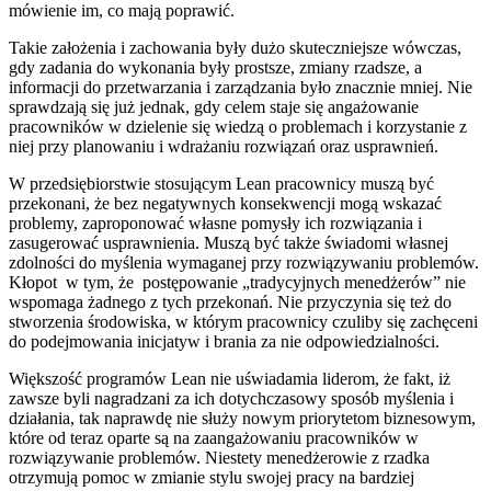
mówienie im, co mają poprawić.
Takie założenia i zachowania były dużo skuteczniejsze wówczas,
gdy zadania do wykonania były prostsze, zmiany rzadsze, a
informacji do przetwarzania i zarządzania było znacznie mniej. Nie
sprawdzają się już jednak, gdy celem staje się angażowanie
pracowników w dzielenie się wiedzą o problemach i korzystanie z
niej przy planowaniu i wdrażaniu rozwiązań oraz usprawnień.
W przedsiębiorstwie stosującym Lean pracownicy muszą być
przekonani, że bez negatywnych konsekwencji mogą wskazać
problemy, zaproponować własne pomysły ich rozwiązania i
zasugerować usprawnienia. Muszą być także świadomi własnej
zdolności do myślenia wymaganej przy rozwiązywaniu problemów.
Kłopot w tym, że postępowanie „tradycyjnych menedżerów” nie
wspomaga żadnego z tych przekonań. Nie przyczynia się też do
stworzenia środowiska, w którym pracownicy czuliby się zachęceni
do podejmowania inicjatyw i brania za nie odpowiedzialności.
Większość programów Lean nie uświadamia liderom, że fakt, iż
zawsze byli nagradzani za ich dotychczasowy sposób myślenia i
działania, tak naprawdę nie służy nowym priorytetom biznesowym,
które od teraz oparte są na zaangażowaniu pracowników w
rozwiązywanie problemów. Niestety menedżerowie z rzadka
otrzymują pomoc w zmianie stylu swojej pracy na bardziej