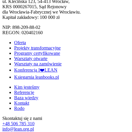
ul. Klecińska 123, 54-413 Wrocław,
KRS 0000267015, Sąd Rejonowy
dla Wrocławia-Fabrycznej we Wrocławiu.
Kapitał zakładowy: 100 000 zł
NIP: 898-209-88-02
REGON: 020402160
Oferta
Projekty transformacyjne
Programy certyfikowane
Warsztaty otwarte
Warsztaty na zamówienie
Konferencja I❤️LEAN
Księgarnia leanbooks.pl
Kim jesteśmy
Referencje
Baza wiedzy
Kontakt
Rodo
Skontaktuj się z nami
+48 506 785 310
info@lean.org.pl