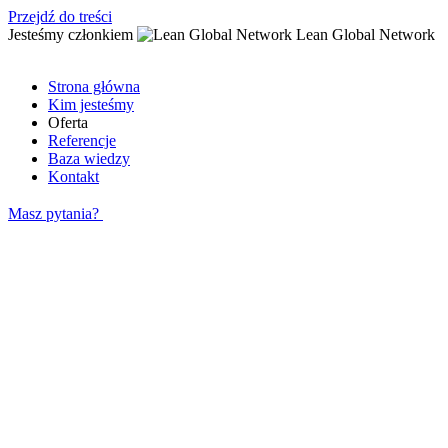
Przejdź do treści
Jesteśmy członkiem
Lean Global Network
Strona główna
Kim jesteśmy
Oferta
Referencje
Baza wiedzy
Kontakt
Masz pytania?