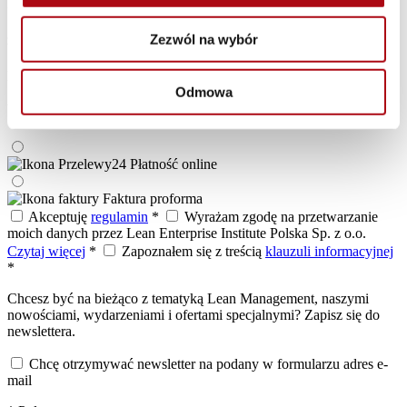
Dodatkowe informacje, które mają znaleźć się na fakturze, np. nr
Zezwól na wybór
zamówienia, nazwisko uczestnika, itp.
Pozostałe uwagi
Odmowa
Wybierz sposób płatności*
Płatność online
Faktura proforma
Akceptuję
regulamin
*
Wyrażam zgodę na przetwarzanie
moich danych przez Lean Enterprise Institute Polska Sp. z o.o.
Czytaj więcej
*
Zapoznałem się z treścią
klauzuli informacyjnej
*
Chcesz być na bieżąco z tematyką Lean Management, naszymi
nowościami, wydarzeniami i ofertami specjalnymi? Zapisz się do
newslettera.
Chcę otrzymywać newsletter na podany w formularzu adres e-
mail