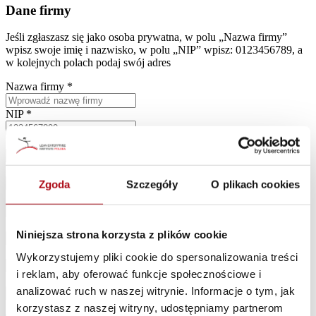
Dane firmy
Jeśli zgłaszasz się jako osoba prywatna, w polu „Nazwa firmy”
wpisz swoje imię i nazwisko, w polu „NIP” wpisz: 0123456789, a
w kolejnych polach podaj swój adres
Nazwa firmy *
NIP *
Ulica *
Numer budynku *
Zgoda
Szczegóły
O plikach cookies
Numer lokalu
Kod pocztowy *
Niniejsza strona korzysta z plików cookie
Miasto *
Wykorzystujemy pliki cookie do spersonalizowania treści
i reklam, aby oferować funkcje społecznościowe i
Branża *
analizować ruch w naszej witrynie. Informacje o tym, jak
Kluczowe produkty zakładu *
korzystasz z naszej witryny, udostępniamy partnerom