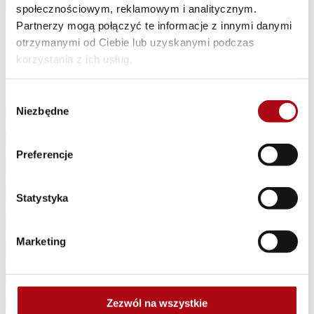
społecznościowym, reklamowym i analitycznym.
Partnerzy mogą połączyć te informacje z innymi danymi
Dane do faktury
otrzymanymi od Ciebie lub uzyskanymi podczas
korzystania z ich usług.
Proszę uzupełnić dane niezbędne do wystawienia faktury VAT
Takie same jak wyżej
Wybór
Nazwa firmy *
Niezbędne
zgody
NIP *
Ulica *
Preferencje
Numer budynku *
Statystyka
Numer lokalu
Kod pocztowy *
Marketing
Miasto *
Adres e-mail *
Zezwól na wszystkie