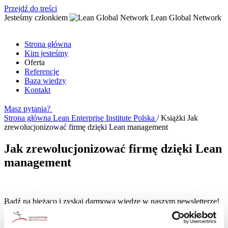
Przejdź do treści
Jesteśmy członkiem
Lean Global Network
Strona główna
Kim jesteśmy
Oferta
Referencje
Baza wiedzy
Kontakt
Masz pytania?
Strona główna
Lean Enterprise Institute Polska
/
Książki
Jak
zrewolucjonizować firmę dzięki Lean management
Jak zrewolucjonizować firmę dzięki Lean
management
Bądź na bieżąco i zyskaj darmową wiedzę w naszym newsletterze!
Nowości ze świata Lean, wydarzenia, oferty specjalne – dołącz, aby
być na bieżąco!