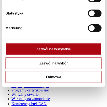
Statystyka
Dziękujemy za wysłanie formularza
Marketing
Lean Enterprise Institute
Polska Sp. z o.o.
ul. Klecińska 123, 54-413 Wrocław,
Zezwól na wszystkie
KRS 0000267015, Sąd Rejonowy
dla Wrocławia-Fabrycznej we Wrocławiu.
Kapitał zakładowy: 100 000 zł
Zezwól na wybór
NIP: 898-209-88-02
REGON: 020402160
Odmowa
Oferta
Projekty transformacyjne
Programy certyfikowane
Warsztaty otwarte
Warsztaty na zamówienie
Konferencja I❤️LEAN