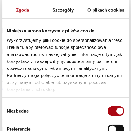
Zgoda
Szczegóły
O plikach cookies
Imię i nazwisko*
Niniejsza strona korzysta z plików cookie
Wykorzystujemy pliki cookie do spersonalizowania treści
Nazwa firmy
i reklam, aby oferować funkcje społecznościowe i
analizować ruch w naszej witrynie. Informacje o tym, jak
korzystasz z naszej witryny, udostępniamy partnerom
Adres e-mail*
społecznościowym, reklamowym i analitycznym.
Partnerzy mogą połączyć te informacje z innymi danymi
otrzymanymi od Ciebie lub uzyskanymi podczas
This site is protected by reCAPTCHA and the Google
Privacy Policy
and
Terms
of Service
apply.
korzystania z ich usług.
Wyrażam zgodę na przetwarzanie danych osobowych przez
Lean Enterprise Institute Polska w celu otrzymywania informacji
Wybór
handlowych i marketingowych. Zgoda zostaje wyrażona na
Niezbędne
zgody
podstawie ogólnego rozporządzenia o ochronie danych osobowych
(RODO).
Preferencje
Zapisz się