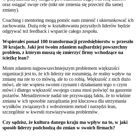
oraz osiągać swoje cele (nikt nie zmienia się przecież dla samej
zmiany).
Coaching i mentoring mogą pomóc nam zmienić i ukierunkować ich
zachowania. Dużą rolę w kształtowaniu przyszłych liderów będzie
odgrywać też feedback i wsparcie całego zespołu.
Wspierałeś ponad 100 transformacji przedsiębiorstw w przeszło
30 krajach. Jaki jest twoim zdaniem najbardziej powszechny
problem, z którym muszą się zmierzyć firmy wchodzące na
ścieżkę lean?
Moim zdaniem najpowszechniejszym problemem większości
organizacji jest to, że ich liderzy nie rozumieją, że realny wpływ na
zmianę ma nie to co mówią, ale to co robią. Większość z nich dużo
mówi, ale nie wspiera swoimi czynami i działaniami tego o czym
mówi i dlatego większość swojego czasu musi poświęć na gaszenie
pożarów. Menadżerowie nadal nie przyswajają faktu, że to właśnie
zmiana w ich sposobie zarządzania jest kluczowa dla utrzymania
wysiłków związanych z wdrożeniem metod i narzędzi lean,
szczególnie w kwestii rozwiazywania problemów.
Czy sądzisz, że kultura danego kraju ma wpływ na to, w jaki
sposób liderzy podchodzą do zmian w swoich firmach?