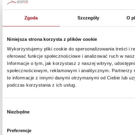
Greg Lane
Autor będzie gościem specjalnym
XVI Konferencji Lean
Management
, która odbędzie się w dniach 7-9 czerwca 2016 we
Zgoda
Szczegóły
O p
Wrocławiu.
Niniejsza strona korzysta z plików cookie
Wykorzystujemy pliki cookie do spersonalizowania treści i r
oferować funkcje społecznościowe i analizować ruch w nasze
Informacje o tym, jak korzystasz z naszej witryny, udostęp
społecznościowym, reklamowym i analitycznym. Partnerzy
te informacje z innymi danymi otrzymanymi od Ciebie lub u
podczas korzystania z ich usług.
Greg Lane przygodę z wdrażaniem szczupłego zarządzania
Wybór
rozpoczął 25 lat temu od pracy w Toyocie. Jako jeden z wybrańców
Niezbędne
zgody
spędził rok w Japonii i dzięki szkoleniu, które otrzymał, stał
się
Toyota Key Person
, co po powrocie do Stanów Zjednoczonych
pozwoliło mu na prowadzenie samodzielnych szkoleń w różnych
Preferencje
oddziałach Toyoty. Pracując dla General Motors i Delphi