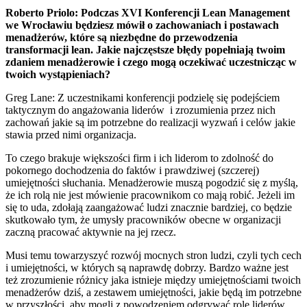
Roberto Priolo: Podczas XVI Konferencji Lean Management
we Wrocławiu będziesz mówił o zachowaniach i postawach
menadżerów, które są niezbędne do przewodzenia
transformacji lean. Jakie najczęstsze błędy popełniają twoim
zdaniem menadżerowie i czego mogą oczekiwać uczestnicząc w
twoich wystąpieniach?
Greg Lane: Z uczestnikami konferencji podzielę się podejściem
taktycznym do angażowania liderów i zrozumienia przez nich
zachowań jakie są im potrzebne do realizacji wyzwań i celów jakie
stawia przed nimi organizacja.
To czego brakuje większości firm i ich liderom to zdolność do
pokornego dochodzenia do faktów i prawdziwej (szczerej)
umiejętności słuchania. Menadżerowie muszą pogodzić się z myślą,
że ich rolą nie jest mówienie pracownikom co mają robić. Jeżeli im
się to uda, zdołają zaangażować ludzi znacznie bardziej, co będzie
skutkowało tym, że umysły pracowników obecne w organizacji
zaczną pracować aktywnie na jej rzecz.
Musi temu towarzyszyć rozwój mocnych stron ludzi, czyli tych cech
i umiejętności, w których są naprawdę dobrzy. Bardzo ważne jest
też zrozumienie różnicy jaka istnieje między umiejętnościami twoich
menadżerów dziś, a zestawem umiejętności, jakie będą im potrzebne
w przyszłości, aby mogli z powodzeniem odgrywać rolę liderów