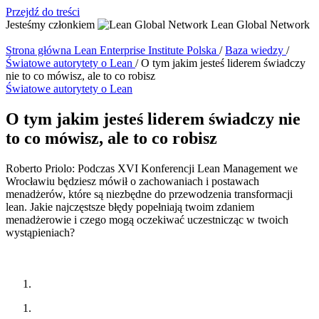
Przejdź do treści
Jesteśmy członkiem
Lean Global Network
Strona główna
Lean Enterprise Institute Polska
/
Baza wiedzy
/
Światowe autorytety o Lean
/
O tym jakim jesteś liderem świadczy
nie to co mówisz, ale to co robisz
Światowe autorytety o Lean
O tym jakim jesteś liderem świadczy nie
to co mówisz, ale to co robisz
Roberto Priolo: Podczas XVI Konferencji Lean Management we
Wrocławiu będziesz mówił o zachowaniach i postawach
menadżerów, które są niezbędne do przewodzenia transformacji
lean. Jakie najczęstsze błędy popełniają twoim zdaniem
menadżerowie i czego mogą oczekiwać uczestnicząc w twoich
wystąpieniach?