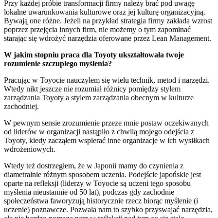
Przy każdej próbie transformacji firmy należy brać pod uwagę
lokalne uwarunkowania kulturowe oraz jej kulturę organizacyjną.
Bywają one różne. Jeżeli na przykład strategia firmy zakłada wzrost
poprzez przejęcia innych firm, nie możemy o tym zapominać
starając się wdrożyć narzędzia oferowane przez Lean Management.
W jakim stopniu praca dla Toyoty ukształtowała twoje
rozumienie szczupłego myślenia?
Pracując w Toyocie nauczyłem się wielu technik, metod i narzędzi.
Wtedy nikt jeszcze nie rozumiał różnicy pomiędzy stylem
zarządzania Toyoty a stylem zarządzania obecnym w kulturze
zachodniej.
W pewnym sensie zrozumienie przeze mnie postaw oczekiwanych
od liderów w organizacji nastąpiło z chwilą mojego odejścia z
Toyoty, kiedy zacząłem wspierać inne organizacje w ich wysiłkach
wdrożeniowych.
Wtedy też dostrzegłem, że w Japonii mamy do czynienia z
diametralnie różnym sposobem uczenia. Podejście japońskie jest
oparte na refleksji (liderzy w Toyocie są uczeni tego sposobu
myślenia nieustannie od 50 lat), podczas gdy zachodnie
społeczeństwa faworyzują historycznie rzecz biorąc myślenie (i
uczenie) poznawcze. Pozwala nam to szybko przyswajać narzędzia,