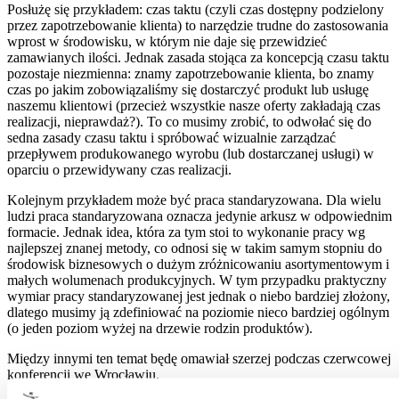
Posłużę się przykładem: czas taktu (czyli czas dostępny podzielony
przez zapotrzebowanie klienta) to narzędzie trudne do zastosowania
wprost w środowisku, w którym nie daje się przewidzieć
zamawianych ilości. Jednak zasada stojąca za koncepcją czasu taktu
pozostaje niezmienna: znamy zapotrzebowanie klienta, bo znamy
czas po jakim zobowiązaliśmy się dostarczyć produkt lub usługę
naszemu klientowi (przecież wszystkie nasze oferty zakładają czas
realizacji, nieprawdaż?). To co musimy zrobić, to odwołać się do
sedna zasady czasu taktu i spróbować wizualnie zarządzać
przepływem produkowanego wyrobu (lub dostarczanej usługi) w
oparciu o przewidywany czas realizacji.
Kolejnym przykładem może być praca standaryzowana. Dla wielu
ludzi praca standaryzowana oznacza jedynie arkusz w odpowiednim
formacie. Jednak idea, która za tym stoi to wykonanie pracy wg
najlepszej znanej metody, co odnosi się w takim samym stopniu do
środowisk biznesowych o dużym zróżnicowaniu asortymentowym i
małych wolumenach produkcyjnych. W tym przypadku praktyczny
wymiar pracy standaryzowanej jest jednak o niebo bardziej złożony,
dlatego musimy ją zdefiniować na poziomie nieco bardziej ogólnym
(o jeden poziom wyżej na drzewie rodzin produktów).
Między innymi ten temat będę omawiał szerzej podczas czerwcowej
konferencji we Wrocławiu.