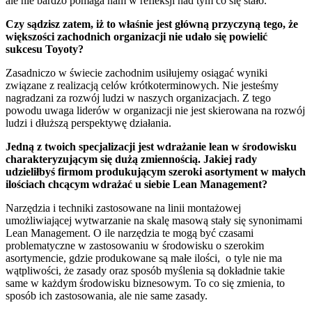
ale nie bardzo pomaga nam w refleksji nad tym co się stało.
Czy sądzisz zatem, iż to właśnie jest główną przyczyną tego, że
większości zachodnich organizacji nie udało się powielić
sukcesu Toyoty?
Zasadniczo w świecie zachodnim usiłujemy osiągać wyniki
związane z realizacją celów krótkoterminowych. Nie jesteśmy
nagradzani za rozwój ludzi w naszych organizacjach. Z tego
powodu uwaga liderów w organizacji nie jest skierowana na rozwój
ludzi i dłuższą perspektywę działania.
Jedną z twoich specjalizacji jest wdrażanie lean w środowisku
charakteryzującym się dużą zmiennością. Jakiej rady
udzieliłbyś firmom produkującym szeroki asortyment w małych
ilościach chcącym wdrażać u siebie Lean Management?
Narzędzia i techniki zastosowane na linii montażowej
umożliwiającej wytwarzanie na skalę masową stały się synonimami
Lean Management. O ile narzędzia te mogą być czasami
problematyczne w zastosowaniu w środowisku o szerokim
asortymencie, gdzie produkowane są małe ilości, o tyle nie ma
wątpliwości, że zasady oraz sposób myślenia są dokładnie takie
same w każdym środowisku biznesowym. To co się zmienia, to
sposób ich zastosowania, ale nie same zasady.