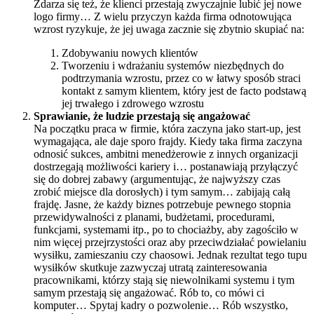
Zdarza się też, że klienci przestają zwyczajnie lubić jej nowe
logo firmy… Z wielu przyczyn każda firma odnotowująca
wzrost ryzykuje, że jej uwaga zacznie się zbytnio skupiać na:
Zdobywaniu nowych klientów
Tworzeniu i wdrażaniu systemów niezbędnych do
podtrzymania wzrostu, przez co w łatwy sposób straci
kontakt z samym klientem, który jest de facto podstawą
jej trwałego i zdrowego wzrostu
Sprawianie, że ludzie przestają się angażować
Na początku praca w firmie, która zaczyna jako start-up, jest
wymagająca, ale daje sporo frajdy. Kiedy taka firma zaczyna
odnosić sukces, ambitni menedżerowie z innych organizacji
dostrzegają możliwości kariery i… postanawiają przyłączyć
się do dobrej zabawy (argumentując, że najwyższy czas
zrobić miejsce dla dorosłych) i tym samym… zabijają całą
frajdę. Jasne, że każdy biznes potrzebuje pewnego stopnia
przewidywalności z planami, budżetami, procedurami,
funkcjami, systemami itp., po to chociażby, aby zagościło w
nim więcej przejrzystości oraz aby przeciwdziałać powielaniu
wysiłku, zamieszaniu czy chaosowi. Jednak rezultat tego tupu
wysiłków skutkuje zazwyczaj utratą zainteresowania
pracownikami, którzy stają się niewolnikami systemu i tym
samym przestają się angażować. Rób to, co mówi ci
komputer… Spytaj kadry o pozwolenie… Rób wszystko,