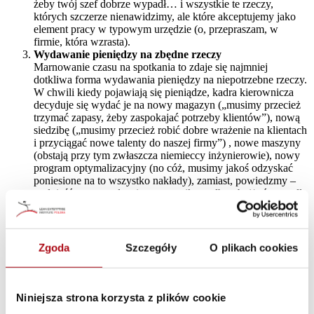
żeby twój szef dobrze wypadł… i wszystkie te rzeczy,
których szczerze nienawidzimy, ale które akceptujemy jako
element pracy w typowym urzędzie (o, przepraszam, w
firmie, która wzrasta).
Wydawanie pieniędzy na zbędne rzeczy
Marnowanie czasu na spotkania to zdaje się najmniej
dotkliwa forma wydawania pieniędzy na niepotrzebne rzeczy.
W chwili kiedy pojawiają się pieniądze, kadra kierownicza
decyduje się wydać je na nowy magazyn („musimy przecież
trzymać zapasy, żeby zaspokajać potrzeby klientów”), nową
siedzibę („musimy przecież robić dobre wrażenie na klientach
i przyciągać nowe talenty do naszej firmy”) , nowe maszyny
(obstają przy tym zwłaszcza niemieccy inżynierowie), nowy
program optymalizacyjny (no cóż, musimy jakoś odzyskać
poniesione na to wszystko nakłady), zamiast, powiedzmy –
podnieść wynagrodzenia pracownikom albo obniżyć ceny dla
klientów.
Grzęźnięcie w aspektach ograniczeń technicznych i
prawnych
Zatrudnij świeżo upieczonego absolwenta uczelni, wybierz
Zgoda
Szczegóły
O plikach cookies
jedną z funkcji swojego produktu lub usługi i poproś go, żeby
użył swojego świeżego umysłu do zaproponowania zamian z
użyciem technologii i pomysłów, na których wyrósł –
będziesz naprawdę zaskoczony. To, co zdziwi cię dużo mniej,
Niniejsza strona korzysta z plików cookie
to chór oponentów w średnim wieku, którzy zaczną ci