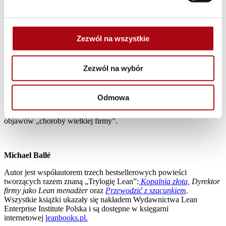
Lehman Brothers, który pociągnął za sobą na dno gospodarki wielu
krajów). Następnie wyprodukowała 10 milionów samochodów i jej
produkcja wciąż się zwiększa. To się dopiero nazywa skalowanie
biznesu!
Zezwól na wszystkie
Według profesora Hirotaky Takeuchiego Toyota świadomie
postrzega się zawsze jako „zielony, niedojrzały owoc”. Firma ma
świadomość, że cierpi na „chorobę wielkiej firmy”. Lean powstał
Zezwól na wybór
właśnie po to, żeby rozwiązać ten problem. Wg Kiichiro Toyody
idealne warunki do produkcji czegokolwiek występują wtedy, kiedy
maszyny, budynki i ludzie spójnie ze sobą współdziałają, dodając
Odmowa
wartość, bez tworzenia jakiegokolwiek marnotrawstwa. Żeby
dobrze zrozumieć, Lean musisz najpierw dobrze zrozumieć pięć
objawów „choroby wielkiej firmy”.
Michael Ballé
Autor jest współautorem trzech bestsellerowych powieści
tworzących razem znaną „Trylogię Lean”:
Kopalnia złota,
Dyrektor
firmy jako Lean menadżer
oraz
Przewodzić z szacunkiem
.
Wszystkie książki ukazały się nakładem Wydawnictwa Lean
Enterprise Institute Polska i są dostępne w księgarni
internetowej
leanbooks.pl.