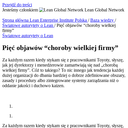
Przejdź do treści
Jesteśmy członkiem
Lean Global Network
Strona główna
Lean Enterprise Institute Polska
/
Baza wiedzy
/
Światowe autorytety o Lean
/
Pięć objawów “choroby wielkiej
firmy”
Światowe autorytety o Lean
Pięć objawów “choroby wielkiej firmy”
Za każdym razem kiedy stykam się z pracownikami Toyoty, słyszę,
jak jej dyrektorzy i menedżerowie zamartwiają się nad „chorobą
wielkiej firmy”. Cóż to takiego? To nic innego jak tendencja każdej
dużej organizacji do dbania bardziej o dobrze zdefiniowane obszary,
zasady i procedury albo zintegrowane systemy zarządzania niż o
oddanie jakości i duchowo kaizen.
Za każdym razem kiedy stykam się z pracownikami Toyoty, słyszę,