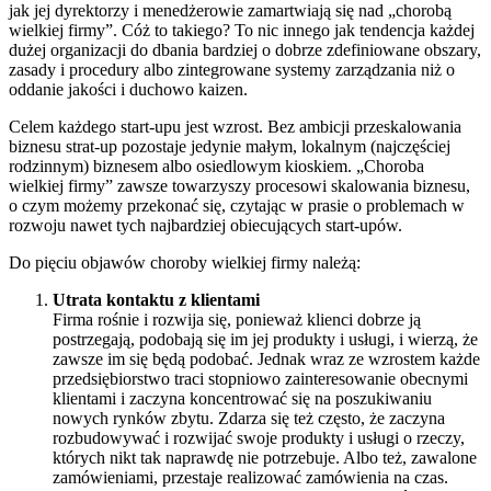
jak jej dyrektorzy i menedżerowie zamartwiają się nad „chorobą
wielkiej firmy”. Cóż to takiego? To nic innego jak tendencja każdej
dużej organizacji do dbania bardziej o dobrze zdefiniowane obszary,
zasady i procedury albo zintegrowane systemy zarządzania niż o
oddanie jakości i duchowo kaizen.
Celem każdego start-upu jest wzrost. Bez ambicji przeskalowania
biznesu strat-up pozostaje jedynie małym, lokalnym (najczęściej
rodzinnym) biznesem albo osiedlowym kioskiem. „Choroba
wielkiej firmy” zawsze towarzyszy procesowi skalowania biznesu,
o czym możemy przekonać się, czytając w prasie o problemach w
rozwoju nawet tych najbardziej obiecujących start-upów.
Do pięciu objawów choroby wielkiej firmy należą:
Utrata kontaktu z klientami
Firma rośnie i rozwija się, ponieważ klienci dobrze ją
postrzegają, podobają się im jej produkty i usługi, i wierzą, że
zawsze im się będą podobać. Jednak wraz ze wzrostem każde
przedsiębiorstwo traci stopniowo zainteresowanie obecnymi
klientami i zaczyna koncentrować się na poszukiwaniu
nowych rynków zbytu. Zdarza się też często, że zaczyna
rozbudowywać i rozwijać swoje produkty i usługi o rzeczy,
których nikt tak naprawdę nie potrzebuje. Albo też, zawalone
zamówieniami, przestaje realizować zamówienia na czas.