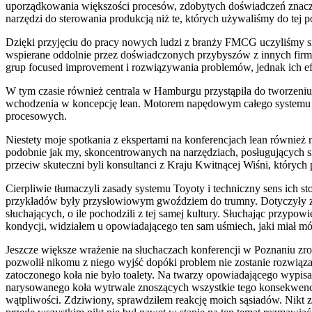
uporządkowania większości procesów, zdobytych doświadczeń znacz
narzędzi do sterowania produkcją niż te, których używaliśmy do tej p
Dzięki przyjęciu do pracy nowych ludzi z branży FMCG uczyliśmy się 
wspierane oddolnie przez doświadczonych przybyszów z innych firm,
grup focused improvement i rozwiązywania problemów, jednak ich efe
W tym czasie również centrala w Hamburgu przystąpiła do tworzeniu
wchodzenia w koncepcję lean. Motorem napędowym całego systemu ni
procesowych.
Niestety moje spotkania z ekspertami na konferencjach lean również
podobnie jak my, skoncentrowanych na narzędziach, posługujących się 
przeciw skuteczni byli konsultanci z Kraju Kwitnącej Wiśni, których
Cierpliwie tłumaczyli zasady systemu Toyoty i techniczny sens ich s
przykładów były przysłowiowym gwoździem do trumny. Dotyczyły zda
słuchających, o ile pochodzili z tej samej kultury. Słuchając przypow
kondycji, widziałem u opowiadającego ten sam uśmiech, jaki miał mój s
Jeszcze większe wrażenie na słuchaczach konferencji w Poznaniu zrob
pozwolił nikomu z niego wyjść dopóki problem nie zostanie rozwiąza
zatoczonego koła nie było toalety. Na twarzy opowiadającego wypisan
narysowanego koła wytrwale znoszących wszystkie tego konsekwencje.
wątpliwości. Zdziwiony, sprawdziłem reakcję moich sąsiadów. Nikt z n