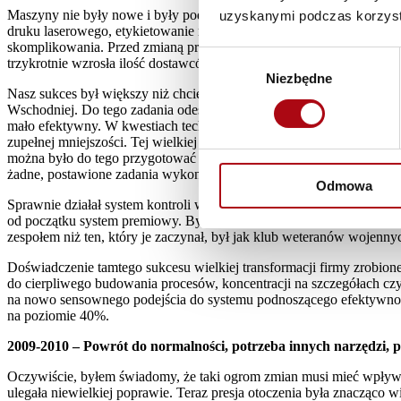
Maszyny nie były nowe i były poddawane przeróbkom, co utrudniało i
uzyskanymi podczas korzysta
druku laserowego, etykietowanie rotacyjne były dla naszych pracown
skomplikowania. Przed zmianą produkowaliśmy 73 SKU a po niej 12
Wybór
trzykrotnie wzrosła ilość dostawców, spośród nich pozostało tylko ki
Niezbędne
zgody
Nasz sukces był większy niż chcieliśmy, bo oprócz rozbudowy fabry
Wschodniej. Do tego zadania odeszło z naszej organizacji około 30
mało efektywny. W kwestiach technicznych praktycznie wszyscy byli n
zupełnej mniejszości. Tej wielkiej zmiany nie dało się zaplanować.
można było do tego przygotować całej organizacji i trzeba było dzia
żadne, postawione zadania wykonane. Wydawało mi się wtedy, że ciąg
Odmowa
Sprawnie działał system kontroli wyników, kaskadowanie celów, opi
od początku system premiowy. Było to myślenie bardzo naiwne. Zmieni
zespołem niż ten, który je zaczynał, był jak klub weteranów wojen
Doświadczenie tamtego sukcesu wielkiej transformacji firmy zrobio
do cierpliwego budowania procesów, koncentracji na szczegółach cz
na nowo sensownego podejścia do systemu podnoszącego efektywność f
na poziomie 40%.
2009-2010 – Powrót do normalności, potrzeba innych narzędzi,
Oczywiście, byłem świadomy, że taki ogrom zmian musi mieć wpływ na
ulegała niewielkiej poprawie. Teraz presja otoczenia była znacząco 