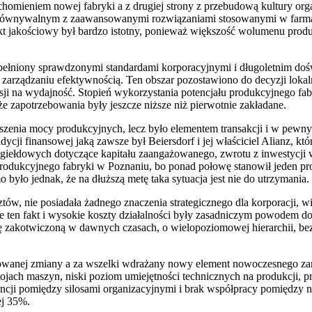
uchomieniem nowej fabryki a z drugiej strony z przebudową kultury 
równywalnym z zaawansowanymi rozwiązaniami stosowanymi w farmacji.
ekt jakościowy był bardzo istotny, ponieważ większość wolumenu pr
upełniony sprawdzonymi standardami korporacyjnymi i długoletnim doś
w zarządzaniu efektywnością. Ten obszar pozostawiono do decyzji lo
ji na wydajność. Stopień wykorzystania potencjału produkcyjnego fabr
 zapotrzebowania były jeszcze niższe niż pierwotnie zakładane.
enia mocy produkcyjnych, lecz było elementem transakcji i w pewnym 
ycji finansowej jaką zawsze był Beiersdorf i jej właściciel Alianz, k
 giełdowych dotyczące kapitału zaangażowanego, zwrotu z inwestycji 
 produkcyjnego fabryki w Poznaniu, bo ponad połowę stanowił jeden
yło jednak, że na dłuższą metę taka sytuacja jest nie do utrzymania.
ów, nie posiadała żadnego znaczenia strategicznego dla korporacji, 
śnie ten fakt i wysokie koszty działalności były zasadniczym powodem
ję zakotwiczoną w dawnych czasach, o wielopoziomowej hierarchii, be
wanej zmiany a za wszelki wdrażany nowy element nowoczesnego zarza
tojach maszyn, niski poziom umiejętności technicznych na produkcji, 
cji pomiędzy silosami organizacyjnymi i brak współpracy pomiędzy n
ej 35%.