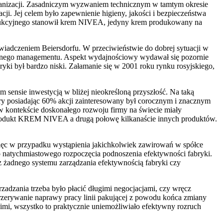
organizacji. Zasadniczym wyzwaniem technicznym w tamtym okresie
 Jej celem było zapewnienie higieny, jakości i bezpieczeństwa
odukcyjnego stanowił krem NIVEA, jedyny krem produkowany na
wiadczeniem Beiersdorfu. W przeciwieństwie do dobrej sytuacji w
kalnego managementu. Aspekt wydajnościowy wydawał się pozornie
yki był bardzo niski. Załamanie się w 2001 roku rynku rosyjskiego,
sensie inwestycją w bliżej nieokreśloną przyszłość. Na taką
tóry posiadając 60% akcji zainteresowany był corocznym i znacznym
w kontekście doskonałego rozwoju firmy na świecie miały
 produkt KREM NIVEA a drugą połowę kilkanaście innych produktów.
więc w przypadku wystąpienia jakichkolwiek zawirowań w spółce
 do natychmiastowego rozpoczęcia podnoszenia efektywności fabryki.
z żadnego systemu zarządzania efektywnością fabryki czy
dzania trzeba było płacić długimi negocjacjami, czy wręcz
przerywanie naprawy pracy linii pakującej z powodu końca zmiany
imi, wszystko to praktycznie uniemożliwiało efektywny rozruch