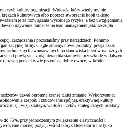
otu czyli kultury organizacji. Wniosek, który wtedy mylnie
kręgach kulturowych albo poprzez stworzenie kopii takiego
 uważałem je za rozwiązania wysokiego ryzyka, a bez uwzględniania
 dawało używanie tłumaczenia lean management jako szczupła
cepcji zarządzania i pozostaliśmy przy narzędziach. Pomimo
anizacyjnej firmy. Ciągłe zmiany, nowe produkty, presja czasu,
rtów technicznych awansowanych na stanowiska liderów na różnych
zacyjna i powiązana z nią hierarchia stanowiła przeszkodę w dalszym
w dłuższej perspektywie przyniosą dobre owoce, w krótkiej
nedżerów dawał ogromną szansę takiej zmianie. Wykorzystując
nsolidowanie zespołu i zbudowanie spójnej, efektywnej kultury
 misji, wizji strategii, wartości i celów strategicznych ustalony
6% do 75%, przy jednoczesnym zwiększeniu elastyczności i
wrócenie mocnej pozycji wśród fabryk Beiersdorfu nie tylko