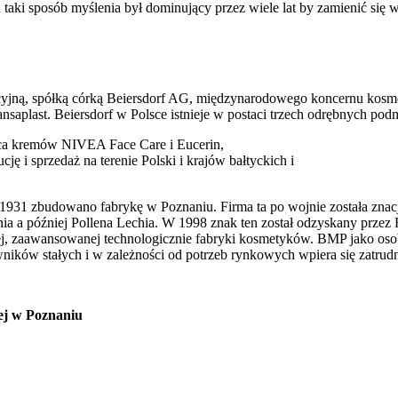
aki sposób myślenia był dominujący przez wiele lat by zamienić się w
kcyjną, spółką córką Beiersdorf AG, międzynarodowego koncernu kosm
ansaplast. Beiersdorf w Polsce istnieje w postaci trzech odrębnych p
awca kremów NIVEA Face Care i Eucerin,
ę i sprzedaż na terenie Polski i krajów bałtyckich i
 1931 zbudowano fabrykę w Poznaniu. Firma ta po wojnie została zn
a a później Pollena Lechia. W 1998 znak ten został odzyskany przez 
ej, zaawansowanej technologicznie fabryki kosmetyków. BMP jako os
wników stałych i w zależności od potrzeb rynkowych wpiera się zatr
ej w Poznaniu