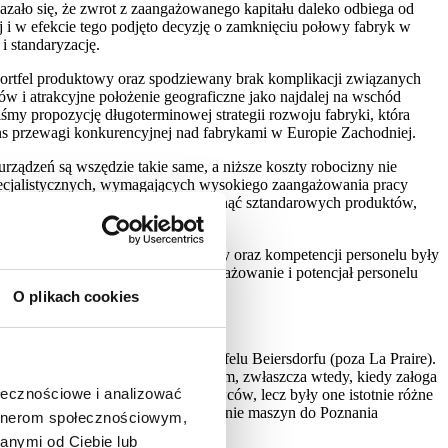
azało się, że zwrot z zaangażowanego kapitału daleko odbiega od
j i w efekcie tego podjęto decyzję o zamknięciu połowy fabryk w
i standaryzację.
portfel produktowy oraz spodziewany brak komplikacji związanych
w i atrakcyjne położenie geograficzne jako najdalej na wschód
śmy propozycję długoterminowej strategii rozwoju fabryki, która
ans przewagi konkurencyjnej nad fabrykami w Europie Zachodniej.
ądzeń są wszędzie takie same, a niższe koszty robocizny nie
specjalistycznych, wymagających wysokiego zaangażowania pracy
ektu skali. Nie mogło to jednak dotknąć sztandarowych produktów,
ające znaczącego nakładu robocizny oraz kompetencji personelu były
 konsultingowe kompetencje, zaangażowanie i potencjał personelu
O plikach cookies
j zaawansowanych kremów w portfelu Beiersdorfu (poza La Praire).
fabryk, są zawsze bolesnym procesem, zwłaszcza wtedy, kiedy załoga
ołecznościowe i analizować
dały maszyny od tych samych dostawców, lecz były one istotnie różne
zepływów materiałowych. Przeniesienie maszyn do Poznania
artnerom społecznościowym,
anymi od Ciebie lub