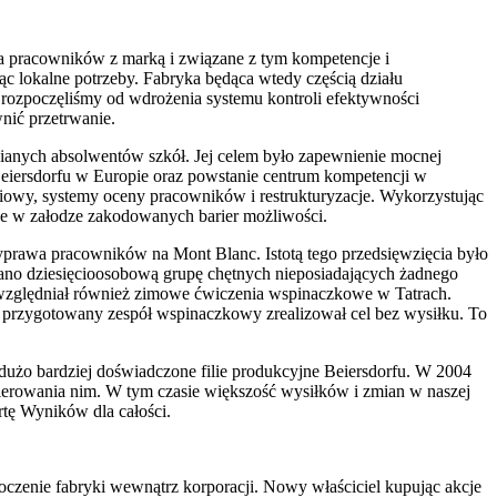
a pracowników z marką i związane z tym kompetencje i
ąc lokalne potrzeby. Fabryka będąca wtedy częścią działu
 rozpoczęliśmy od wdrożenia systemu kontroli efektywności
nić przetrwanie.
dnianych absolwentów szkół. Jej celem było zapewnienie mocnej
Beiersdorfu w Europie oraz powstanie centrum kompetencji w
remiowy, systemy oceny pracowników i restrukturyzacje. Wykorzystując
nie w załodze zakodowanych barier możliwości.
prawa pracowników na Mont Blanc. Istotą tego przedsięwzięcia było
ybrano dziesięcioosobową grupę chętnych nieposiadających żadnego
uwzględniał również zimowe ćwiczenia wspinaczkowe w Tatrach.
 przygotowany zespół wspinaczkowy zrealizował cel bez wysiłku. To
 dużo bardziej doświadczone filie produkcyjne Beiersdorfu. W 2004
ierowania nim. W tym czasie większość wysiłków i zmian w naszej
rtę Wyników dla całości.
oczenie fabryki wewnątrz korporacji. Nowy właściciel kupując akcje