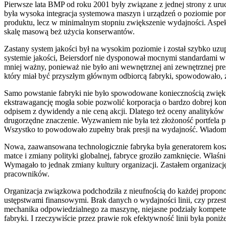
Pierwsze lata BMP od roku 2001 były związane z jednej strony z ur
była wysoka integracja systemowa maszyn i urządzeń o poziomie po
produktu, lecz w minimalnym stopniu zwiększenie wydajności. Asp
skalę masową beż użycia konserwantów.
Zastany system jakości był na wysokim poziomie i został szybko uz
systemie jakości, Beiersdorf nie dysponował mocnymi standardami 
mniej ważny, ponieważ nie było ani wewnętrznej ani zewnętrznej pres
który miał być przyszłym głównym odbiorcą fabryki, spowodowało, że
Samo powstanie fabryki nie było spowodowane koniecznością zwiększ
ekstrawagancję mogła sobie pozwolić korporacja o bardzo dobrej kond
odpisem z dywidendy a nie ceną akcji. Dlatego też oceny analityków
drugorzędne znaczenie. Wyzwaniem nie była też złożoność portfela
Wszystko to powodowało zupełny brak presji na wydajność. Wiadomo b
Nowa, zaawansowana technologicznie fabryka była generatorem koszt
matce i zmiany polityki globalnej, fabryce groziło zamknięcie. Wła
Wymagało to jednak zmiany kultury organizacji. Zastałem organizac
pracowników.
Organizacja związkowa podchodziła z nieufnością do każdej propono
ustępstwami finansowymi. Brak danych o wydajności linii, czy przes
mechanika odpowiedzialnego za maszynę, niejasne podziały kompeten
fabryki. I rzeczywiście przez prawie rok efektywność linii była poniż