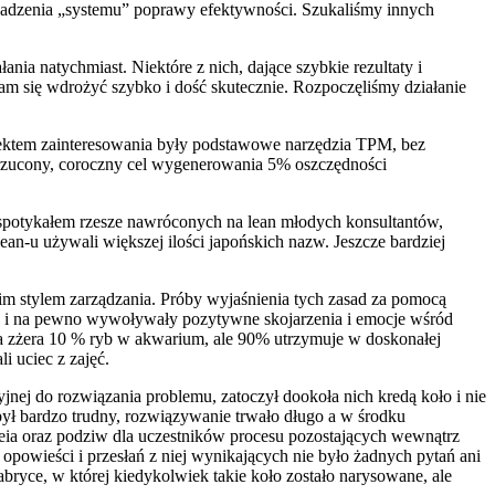
adzenia „systemu” poprawy efektywności. Szukaliśmy innych
ia natychmiast. Niektóre z nich, dające szybkie rezultaty i
m się wdrożyć szybko i dość skutecznie. Rozpoczęliśmy działanie
biektem zainteresowania były podstawowe narzędzia TPM, bez
arzucony, coroczny cel wygenerowania 5% oszczędności
j spotykałem rzesze nawróconych na lean młodych konsultantów,
ean-u używali większej ilości japońskich nazw. Jeszcze bardziej
kim stylem zarządzania. Próby wyjaśnienia tych zasad za pomocą
ry i na pewno wywoływały pozytywne skojarzenia i emocje wśród
która zżera 10 % ryb w akwarium, ale 90% utrzymuje w doskonałej
i uciec z zajęć.
jnej do rozwiązania problemu, zatoczył dookoła nich kredą koło i nie
był bardzo trudny, rozwiązywanie trwało długo a w środku
nseia oraz podziw dla uczestników procesu pozostających wewnątrz
powieści i przesłań z niej wynikających nie było żadnych pytań ani
abryce, w której kiedykolwiek takie koło zostało narysowane, ale