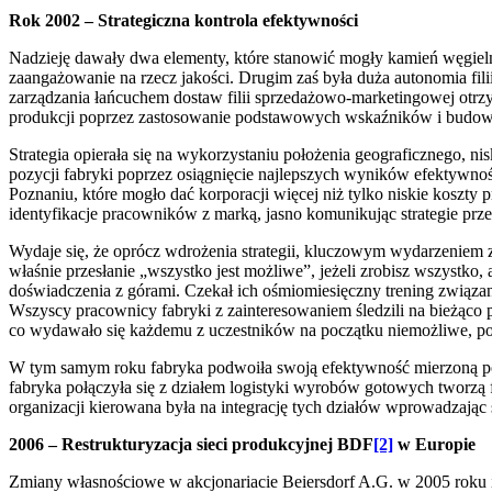
Rok 2002 – Strategiczna kontrola efektywności
Nadzieję dawały dwa elementy, które stanowić mogły kamień węgiel
zaangażowanie na rzecz jakości. Drugim zaś była duża autonomia fil
zarządzania łańcuchem dostaw filii sprzedażowo-marketingowej otrz
produkcji poprzez zastosowanie podstawowych wskaźników i budowy 
Strategia opierała się na wykorzystaniu położenia geograficznego, 
pozycji fabryki poprzez osiągnięcie najlepszych wyników efektywno
Poznaniu, które mogło dać korporacji więcej niż tylko niskie koszty 
identyfikacje pracowników z marką, jasno komunikując strategie prz
Wydaje się, że oprócz wdrożenia strategii, kluczowym wydarzeniem
właśnie przesłanie „wszystko jest możliwe”, jeżeli zrobisz wszystko
doświadczenia z górami. Czekał ich ośmiomiesięczny trening związ
Wszyscy pracownicy fabryki z zainteresowaniem śledzili na bieżąc
co wydawało się każdemu z uczestników na początku niemożliwe, po
W tym samym roku fabryka podwoiła swoją efektywność mierzoną 
fabryka połączyła się z działem logistyki wyrobów gotowych tworz
organizacji kierowana była na integrację tych działów wprowadzając
2006 – Restrukturyzacja sieci produkcyjnej BDF
[2]
w Europie
Zmiany własnościowe w akcjonariacie Beiersdorf A.G. w 2005 roku i 