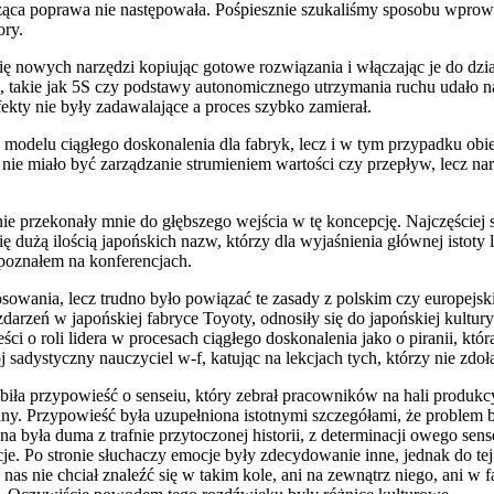
ąca poprawa nie następowała. Pośpiesznie szukaliśmy sposobu wprow
ory.
nowych narzędzi kopiując gotowe rozwiązania i włączając je do działan
 takie jak 5S czy podstawy autonomicznego utrzymania ruchu udało na
kty nie były zadawalające a proces szybko zamierał.
 modelu ciągłego doskonalenia dla fabryk, lecz i w tym przypadku o
e miało być zarządzanie strumieniem wartości czy przepływ, lecz n
 nie przekonały mnie do głębszego wejścia w tę koncepcję. Najczęście
dużą ilością japońskich nazw, którzy dla wyjaśnienia głównej istoty l
 poznałem na konferencjach.
tosowania, lecz trudno było powiązać te zasady z polskim czy europejs
rzeń w japońskiej fabryce Toyoty, odnosiły się do japońskiej kultu
ieści o roli lidera w procesach ciągłego doskonalenia jako o piranii, 
adystyczny nauczyciel w-f, katując na lekcjach tych, którzy nie zdołal
iła przypowieść o senseiu, który zebrał pracowników na hali produkcy
ny. Przypowieść była uzupełniona istotnymi szczegółami, że problem 
a była duma z trafnie przytoczonej historii, z determinacji owego se
 Po stronie słuchaczy emocje były zdecydowanie inne, jednak do tej o
as nie chciał znaleźć się w takim kole, ani na zewnątrz niego, ani w f