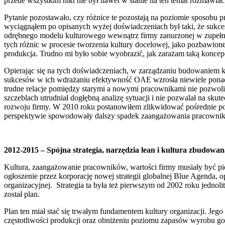
przede wszystkim nikt nie był nawet w stanie na ten temat rozmawi
Pytanie pozostawało, czy różnice te pozostają na poziomie sposobu p
wyciągnąłem po opisanych wyżej doświadczeniach był taki, że sukce
odrębnego modelu kulturowego wewnątrz firmy zanurzonej w zupełnie
tych różnic w procesie tworzenia kultury docelowej, jako pozbawi
produkcja. Trudno mi było sobie wyobrazić, jak zarażam taką konc
Opierając się na tych doświadczeniach, w zarządzaniu budowaniem k
sukcesów w ich wdrażaniu efektywność OAE wzrosła niewiele ponad 5
trudne relacje pomiędzy starymi a nowymi pracownikami nie pozwol
szczeblach utrudniał dogłębną analizę sytuacji i nie pozwalał na sk
rozwoju firmy. W 2010 roku postanowiłem zlikwidować pośrednie pozi
perspektywie spowodowały dalszy spadek zaangażowania pracowników
2012-2015 – Spójna strategia, narzędzia lean i kultura zbudowa
Kultura, zaangażowanie pracowników, wartości firmy musiały być p
ogłoszenie przez korporację nowej strategii globalnej Blue Agenda,
organizacyjnej. Strategia ta była też pierwszym od 2002 roku jednoli
został plan.
Plan ten miał stać się trwałym fundamentem kultury organizacji. Je
częstotliwości produkcji oraz obniżeniu poziomu zapasów wyrobu g