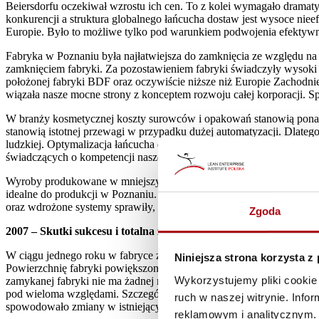
Beiersdorfu oczekiwał wzrostu ich cen. To z kolei wymagało dramat
konkurencji a struktura globalnego łańcucha dostaw jest wysoce niee
Europie. Było to możliwe tylko pod warunkiem podwojenia efektywnoś
Fabryka w Poznaniu była najłatwiejsza do zamknięcia ze względu na
zamknięciem fabryki. Za pozostawieniem fabryki świadczyły wysoki p
położonej fabryki BDF oraz oczywiście niższe niż Europie Zachodniej
wiązała nasze mocne strony z konceptem rozwoju całej korporacji. S
W branży kosmetycznej koszty surowców i opakowań stanowią ponad 7
stanowią istotnej przewagi w przypadku dużej automatyzacji. Dlate
ludzkiej. Optymalizacja łańcucha dostaw korporacji zakładała oczyw
świadczących o kompetencji naszej firmy w ochronie skóry, czyli k
Wyroby produkowane w mniejszych ilościach, bardzo krótkich partia
idealne do produkcji w Poznaniu. Rzeczywiście, zaproponowana przez
oraz wdrożone systemy sprawiły, że Poznań wygrał tę trudną rywaliza
Zgoda
2007 – Skutki sukcesu i totalna zmiana
W ciągu jednego roku w fabryce zaszły zasadnicze zmiany. Do Pozn
Niniejsza strona korzysta z
Powierzchnię fabryki powiększono dwukrotnie przenosząc do niej li
Wykorzystujemy pliki cookie 
zamykanej fabryki nie ma żadnej motywacji do współpracy. Niestety, 
pod wieloma względami. Szczególnie trudne było ich dostosowanie 
ruch w naszej witrynie. Inf
spowodowało zmiany w istniejących procesach i procedurach.
reklamowym i analitycznym. 