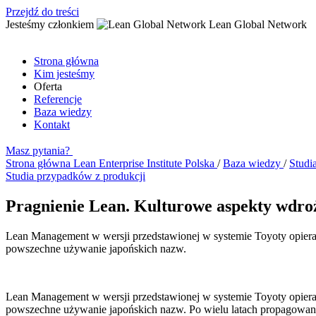
Przejdź do treści
Jesteśmy członkiem
Lean Global Network
Strona główna
Kim jesteśmy
Oferta
Referencje
Baza wiedzy
Kontakt
Masz pytania?
Strona główna
Lean Enterprise Institute Polska
/
Baza wiedzy
/
Studi
Studia przypadków z produkcji
Pragnienie Lean. Kulturowe aspekty wdroż
Lean Management w wersji przedstawionej w systemie Toyoty opiera si
powszechne używanie japońskich nazw.
Lean Management w wersji przedstawionej w systemie Toyoty opiera si
powszechne używanie japońskich nazw. Po wielu latach propagowania 