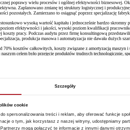
ycznej poprawy wielu procesów i ogólnej efektywności biznesowej. Ok
fektywna. Zaplanowano zmianę tej struktury logistycznej i produkcyjne
ci pozostałych. Zamierzano to osiągnąć poprzez specjalizację fabryk 
 stosunkowo wysoką wartość kapitału i jednocześnie bardzo skromny 
oziom efektywności i jakości, wysoki poziom kwalifikacji pracownikó
 koszty pracy. Podczas audytu przez firmę konsultingową przedstawili
pecjalizacja, produkcja masowa i automatyzacja nie dawała dużych sz
0% kosztów całkowitych, koszty związane z amortyzacją maszyn i urz
go naszym celem było przejęcie produktów trudnych technologicznie, 
iście zmniejszanie udziału produktów niszowych i nieposiadających ef
osmetyków do twarzy.
ch produkcyjnych i o znacznie krótszym czasie życia produktu, wymag
 nas strategia a przede wszystkich sprawdzone na wskroś przez firmy
cję.
Szczegóły
ania przeniesiono produkcję kremów NIVEA Visage Eucerin najbardzie
 plików cookie
nie produkcyjne z zamykanych fabryk ze Szwecji i Włoch. Przenosiny 
do spersonalizowania treści i reklam, aby oferować funkcje sp
nie tylko to stanowiło problem. Rozwijające się osobno fabryki posia
pod kątem różnic w zastosowanych koncepcjach myć, przezbrojeń i pr
ormacje o tym, jak korzystasz z naszej witryny, udostępniamy p
Partnerzy mogą połączyć te informacje z innymi danymi otrzym