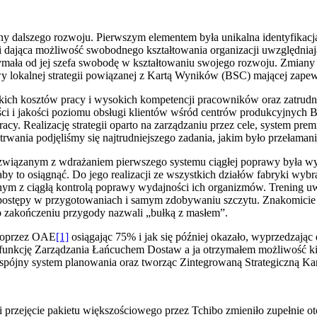
ny dalszego rozwoju. Pierwszym elementem była unikalna identyfikacj
ii dająca możliwość swobodnego kształtowania organizacji uwzględniaj
ymała od jej szefa swobodę w kształtowaniu swojego rozwoju. Zmiany
lokalnej strategii powiązanej z Kartą Wyników (BSC) mającej zapew
niskich kosztów pracy i wysokich kompetencji pracowników oraz zatru
ści i jakości poziomu obsługi klientów wśród centrów produkcyjnych 
pracy. Realizację strategii oparto na zarządzaniu przez cele, system p
etrwania podjęliśmy się najtrudniejszego zadania, jakim było przełama
 związanym z wdrażaniem pierwszego systemu ciągłej poprawy była wy
, aby to osiągnąć. Do jego realizacji ze wszystkich działów fabryki w
anym z ciągłą kontrolą poprawy wydajności ich organizmów. Trening 
o postępy w przygotowaniach i samym zdobywaniu szczytu. Znakomicie
 zakończeniu przygody nazwali „bułką z masłem”.
poprzez OAE
[1]
osiągając 75% i jak się później okazało, wyprzedzając
ą funkcję Zarządzania Łańcuchem Dostaw a ja otrzymałem możliwość k
 spójny system planowania oraz tworząc Zintegrowaną Strategiczną Ka
przejęcie pakietu większościowego przez Tchibo zmieniło zupełnie ot