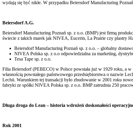
wydają się być nikłe. W przypadku Beiersdorf Manufacturing Poznań t
Beiersdorf A.G.
Beiersdorf Manufacturing Poznań sp. z o.o. (BMP) jest firmą produ
świecie z takich marek jak NIVEA, Eucerin, La Prairie czy plastry H
Beiersdorf Manufacturing Poznań sp. z o.o. – globalny dost
NIVEA Polska sp. z o.o odpowiedzialna za marketing, dystrybucj
Tesa Tape sp. z o.o.
Filia Beiersdorf (PEBECO) w Polsce powstała już w 1929 roku, a w
własnością powstałego państwowego przedsiębiorstwa o nazwie Lechi
Lechii. Warunkiem tej transakcji było zbudowanie w 2001 roku now
fabryki ze spółki NIVEA Polska sp. z o.o. BMP zatrudnia 250 praco
Długa droga do Lean – historia wdrożeń doskonałości operacyjn
Rok 2001