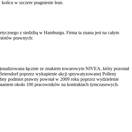
 końcu w szczere pragnienie lean.
etycznego z siedzibą w Hamburgu. Firma ta znana jest na całym
odmiotów prawnych:
acjonalizowana łącznie ze znakiem towarowym NIVEA, który pozostał
Beiersdorf poprzez wykupienie akcji sprywatyzowanej Polleny
obny podmiot prawny powstał w 2009 roku poprzez wydzielenie
udnianiem około 100 pracowników na kontraktach tymczasowych.