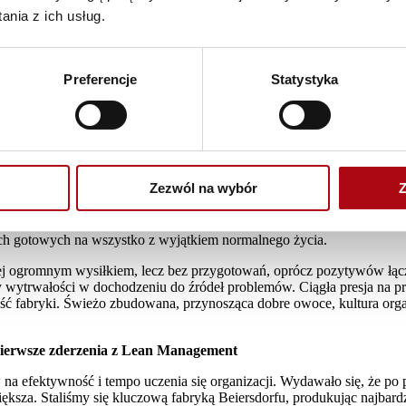
ch instalację według dostarczonej dokumentacji. Wiele technologii tak
nia z ich usług.
ików nieznane. Zmiana w portfelu produktowym była jeszcze bardziej 
00. W najtrudniejszym momencie transferu, połączonego z re-launch
lku lokalnych. Liczba pracowników wzrosła o 100%, jednak liczba ta nie
Preferencje
Statystyka
ki, postawiono przed nami zadanie by utworzyć w Poznaniu pierwszy w
% doświadczonego zespołu zarządzania łańcuchem dostaw. Dla pozostał
iedoświadczeni, a w miękkich aspektach pracownicy, którzy tworzyli d
 Ze względu na wymagania korporacji wszelkie przygotowania były okryt
łać ad hoc. Trwało to ponad 2 lata. Pomimo wielu przeciwności udało n
le jesteśmy tym samym zespołem i po etapie przemian wrócimy do tej 
Zezwól na wybór
Z
sy procesów i stanowisk zostały dostosowane do nowej sytuacji. Nad 
ło się wszystko, fabryka, produkty, otoczenie biznesowe, maszyny, lu
nych gotowych na wszystko z wyjątkiem normalnego życia.
nej ogromnym wysiłkiem, lecz bez przygotowań, oprócz pozytywów łącz
y wytrwałości w dochodzeniu do źródeł problemów. Ciągła presja na pr
abryki. Świeżo zbudowana, przynosząca dobre owoce, kultura organiza
 pierwsze zderzenia z Lean Management
 efektywność i tempo uczenia się organizacji. Wydawało się, że po p
większa. Staliśmy się kluczową fabryką Beiersdorfu, produkując najbar