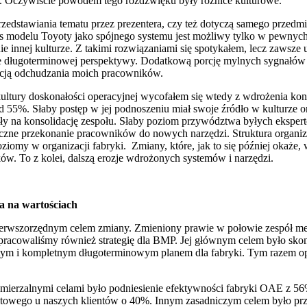
ać. Oczywiście powodem tego rozdźwięku były różnice kulturowe.
rzedstawiania tematu przez prezentera, czy też dotyczą samego przedmi
s modelu Toyoty jako spójnego systemu jest możliwy tylko w pewnych 
 innej kulturze. Z takimi rozwiązaniami się spotykałem, lecz zawsze
one długoterminowej perspektywy. Dodatkową porcję mylnych sygnałów
epcją odchudzania moich pracowników.
ultury doskonałości operacyjnej wycofałem się wtedy z wdrożenia kon
5%. Słaby postęp w jej podnoszeniu miał swoje źródło w kulturze org
iły na konsolidację zespołu. Słaby poziom przywództwa byłych ekspe
uteczne przekonanie pracowników do nowych narzędzi. Struktura organi
omy w organizacji fabryki. Zmiany, które, jak to się później okaże, 
. To z kolei, dalszą erozje wdrożonych systemów i narzędzi.
na na wartościach
ierwszorzędnym celem zmiany. Zmieniony prawie w połowie zespół me
 opracowaliśmy również strategię dla BMP. Jej głównym celem było sko
tym i kompletnym długoterminowym planem dla fabryki. Tym razem oprócz
go mierzalnymi celami było podniesienie efektywności fabryki OAE z 5
otowego u naszych klientów o 40%. Innym zasadniczym celem było przy