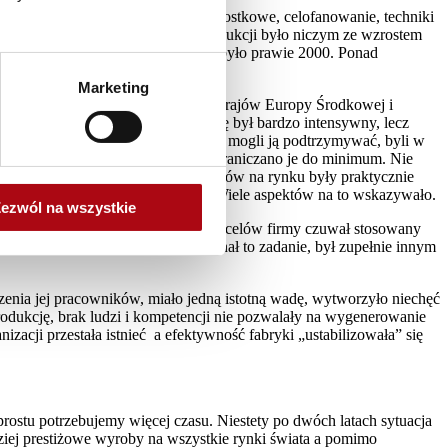
ich jak pakowanie w kartoniki jednostkowe, celofanowanie, techniki
znacząca. Potrojenie wielkości produkcji było niczym ze wzrostem
em NIVEA Visage, tych produktów było prawie 2000. Ponad
 oddaje skali trudności.
Marketing
 Beiersdorfie hub logistyczny dla krajów Europy Środkowej i
ych pracowników proces uczenia się był bardzo intensywny, lecz
otychczas kulturę tej organizacji i mogli ją podtrzymywać, byli w
e tajemnicą i z tego też względu ograniczano je do minimum. Nie
am się. Straty w dostępności produktów na rynku były praktycznie
samej kultury naszej organizacji. Wiele aspektów na to wskazywało.
ezwól na wszystkie
utrzymaniem motywacji do realizacji celów firmy czuwał stosowany
dzie, procesy. Zespół, który wykonał to zadanie, był zupełnie innym
enia jej pracowników, miało jedną istotną wadę, wytworzyło niechęć
odukcję, brak ludzi i kompetencji nie pozwalały na wygenerowanie
cji przestała istnieć a efektywność fabryki „ustabilizowała” się
rostu potrzebujemy więcej czasu. Niestety po dwóch latach sytuacja
dziej prestiżowe wyroby na wszystkie rynki świata a pomimo