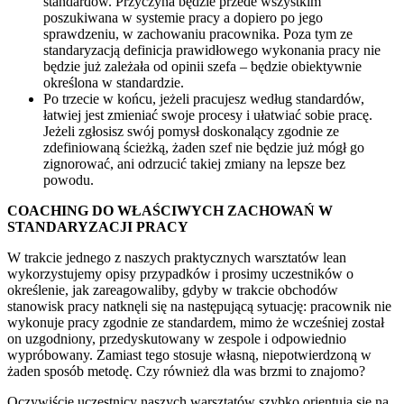
standardów. Przyczyna będzie przede wszystkim
poszukiwana w systemie pracy a dopiero po jego
sprawdzeniu, w zachowaniu pracownika. Poza tym ze
standaryzacją definicja prawidłowego wykonania pracy nie
będzie już zależała od opinii szefa – będzie obiektywnie
określona w standardzie.
Po trzecie w końcu, jeżeli pracujesz według standardów,
łatwiej jest zmieniać swoje procesy i ułatwiać sobie pracę.
Jeżeli zgłosisz swój pomysł doskonalący zgodnie ze
zdefiniowaną ścieżką, żaden szef nie będzie już mógł go
zignorować, ani odrzucić takiej zmiany na lepsze bez
powodu.
COACHING DO WŁAŚCIWYCH ZACHOWAŃ W
STANDARYZACJI PRACY
W trakcie jednego z naszych praktycznych warsztatów lean
wykorzystujemy opisy przypadków i prosimy uczestników o
określenie, jak zareagowaliby, gdyby w trakcie obchodów
stanowisk pracy natknęli się na następującą sytuację: pracownik nie
wykonuje pracy zgodnie ze standardem, mimo że wcześniej został
on uzgodniony, przedyskutowany w zespole i odpowiednio
wypróbowany. Zamiast tego stosuje własną, niepotwierdzoną w
żaden sposób metodę. Czy również dla was brzmi to znajomo?
Oczywiście uczestnicy naszych warsztatów szybko orientują się na