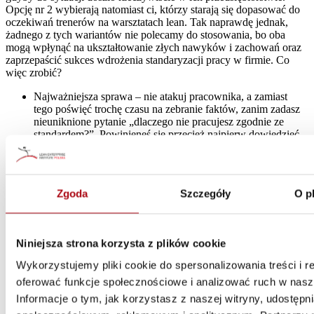
Opcję nr 2 wybierają natomiast ci, którzy starają się dopasować do
oczekiwań trenerów na warsztatach lean. Tak naprawdę jednak,
żadnego z tych wariantów nie polecamy do stosowania, bo oba
mogą wpłynąć na ukształtowanie złych nawyków i zachowań oraz
zaprzepaścić sukces wdrożenia standaryzacji pracy w firmie. Co
więc zrobić?
Najważniejsza sprawa – nie atakuj pracownika, a zamiast
tego poświęć trochę czasu na zebranie faktów, zanim zadasz
nieuniknione pytanie „dlaczego nie pracujesz zgodnie ze
standardem?”. Powinieneś się przecież najpierw dowiedzieć,
czy pracownik w ogóle jest świadomy faktu, że standard
istnieje i czy był przeszkolony w jego stosowaniu? Zanim
obwinisz go o brak dyscypliny, będziesz się też pewnie
musiał dowiedzieć, czy pracownik wie, jak powinien zgłosić
Zgoda
Szczegóły
O p
chęć zmiany standardu, jeżeli wymyślił coś lepszego niż
aktualnie stosowana metoda. Powinieneś też sprawdzić, czy
zgłoszenie zmiany jest wystarczająco jasne i dogodne dla
pracownika.
Niniejsza strona korzysta z plików cookie
Zawsze bardzo wyraźnie poinstruuj pracownika, że musi
powrócić do wykonywania pracy według uzgodnionego
Wykorzystujemy pliki cookie do spersonalizowania treści i r
wcześniej standardu do momentu, kiedy jego nowa wersja nie
oferować funkcje społecznościowe i analizować ruch w nasze
zostanie sprawdzona i zaakceptowana. Upewnij się jednak, że
rozumie on, dlaczego jest to takie ważne. Musi dokładnie
Informacje o tym, jak korzystasz z naszej witryny, udostęp
zrozumieć, że zależy ci na przestrzeganiu standardów, bo to