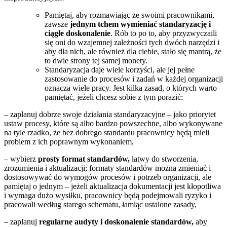
Pamiętaj, aby rozmawiając ze swoimi pracownikami,
zawsze
jednym tchem wymieniać standaryzację i
ciągłe doskonalenie
. Rób to po to, aby przyzwyczaili
się oni do wzajemnej zależności tych dwóch narzędzi i
aby dla nich, ale również dla ciebie, stało się mantrą, że
to dwie strony tej samej monety.
Standaryzacja daje wiele korzyści, ale jej pełne
zastosowanie do procesów i zadań w każdej organizacji
oznacza wiele pracy. Jest kilka zasad, o których warto
pamiętać, jeżeli chcesz sobie z tym porazić:
– zaplanuj dobrze swoje działania standaryzacyjne – jako priorytet
ustaw procesy, które są albo bardzo powszechne, albo wykonywane
na tyle rzadko, że bez dobrego standardu pracownicy będą mieli
problem z ich poprawnym wykonaniem,
– wybierz
prosty
format standardów,
łatwy do stworzenia,
zrozumienia i aktualizacji; formaty standardów można zmieniać i
dostosowywać do wymogów procesów i potrzeb organizacji, ale
pamiętaj o jednym – jeżeli aktualizacja dokumentacji jest kłopotliwa
i wymaga dużo wysiłku, pracownicy będą podejmowali ryzyko i
pracowali według starego schematu, łamiąc ustalone zasady,
– zaplanuj
regularne audyty i doskonalenie standardów,
aby