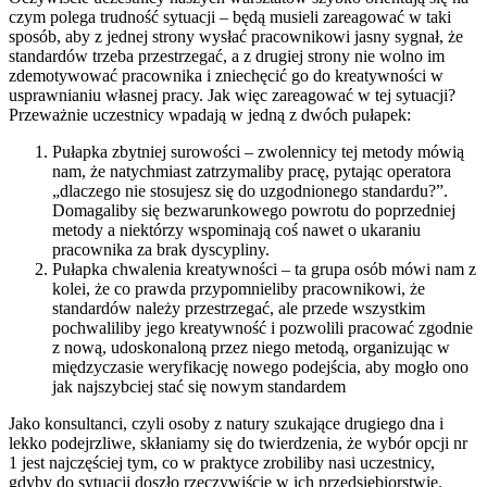
czym polega trudność sytuacji – będą musieli zareagować w taki
sposób, aby z jednej strony wysłać pracownikowi jasny sygnał, że
standardów trzeba przestrzegać, a z drugiej strony nie wolno im
zdemotywować pracownika i zniechęcić go do kreatywności w
usprawnianiu własnej pracy. Jak więc zareagować w tej sytuacji?
Przeważnie uczestnicy wpadają w jedną z dwóch pułapek:
Pułapka zbytniej surowości – zwolennicy tej metody mówią
nam, że natychmiast zatrzymaliby pracę, pytając operatora
„dlaczego nie stosujesz się do uzgodnionego standardu?”.
Domagaliby się bezwarunkowego powrotu do poprzedniej
metody a niektórzy wspominają coś nawet o ukaraniu
pracownika za brak dyscypliny.
Pułapka chwalenia kreatywności – ta grupa osób mówi nam z
kolei, że co prawda przypomnieliby pracownikowi, że
standardów należy przestrzegać, ale przede wszystkim
pochwaliliby jego kreatywność i pozwolili pracować zgodnie
z nową, udoskonaloną przez niego metodą, organizując w
międzyczasie weryfikację nowego podejścia, aby mogło ono
jak najszybciej stać się nowym standardem
Jako konsultanci, czyli osoby z natury szukające drugiego dna i
lekko podejrzliwe, skłaniamy się do twierdzenia, że wybór opcji nr
1 jest najczęściej tym, co w praktyce zrobiliby nasi uczestnicy,
gdyby do sytuacji doszło rzeczywiście w ich przedsiębiorstwie.