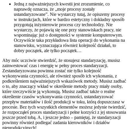
Jedną z najważniejszych kwestii jest zrozumienie, co
naprawdę oznacza, że „moje procesy zostały
ustandaryzowane”. Nie wystarczy tutaj, że opiszemy procesy
w instrukcjach, które w bardzo estetyczny i dokładny sposób
przygotują inżynierowie procesu czy technolodzy. Nie
wystarczy, że pojawią się one przy stanowiskach pracy, nie
wspominając już o dostępności w systemie komputerowym.
Oczywiście taka przykładowa lista operacji do wykonania na
stanowisku, wyznaczająca również kolejność działań, to
dobry początek, ale tylko początek…
Aby móc uczciwie stwierdzić, że stosujesz standaryzację, musisz
zainwestować czas i energię w pełny proces standaryzacji.
Zestandaryzowana powinna zostać nie tylko kolejność
wykonywania czynności, ale również sposób ich wykonania, z
podkreśleniem najważniejszych wskazówek metody. Musisz zadbać
o to, aby znaczący wkład w określenie metody pracy miały osoby,
które rzeczywiście ją wykonują. Musisz zadbać także o realne
określenie czasów wykonywania czynności, ustandaryzować
przepływ materiałów i ilość produkcji w toku, którą dopuszczasz w
procesie. Bez tych wszystkich elementów możesz jedynie twierdzić,
że rozpocząłeś proces standaryzacji i pełne korzyści z jej stosowania
jeszcze przed tobą. A, i jeszcze jedno – pamiętaj, że standaryzacji
powinny również podlegać zadania kierowników i działów
nieprodukcyjnych!