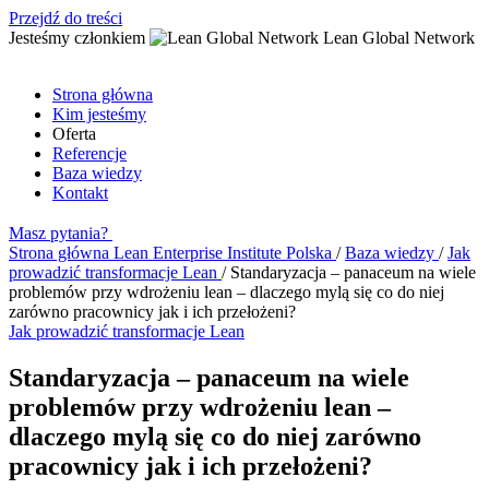
Przejdź do treści
Jesteśmy członkiem
Lean Global Network
Strona główna
Kim jesteśmy
Oferta
Referencje
Baza wiedzy
Kontakt
Masz pytania?
Strona główna
Lean Enterprise Institute Polska
/
Baza wiedzy
/
Jak
prowadzić transformacje Lean
/
Standaryzacja – panaceum na wiele
problemów przy wdrożeniu lean – dlaczego mylą się co do niej
zarówno pracownicy jak i ich przełożeni?
Jak prowadzić transformacje Lean
Standaryzacja – panaceum na wiele
problemów przy wdrożeniu lean –
dlaczego mylą się co do niej zarówno
pracownicy jak i ich przełożeni?