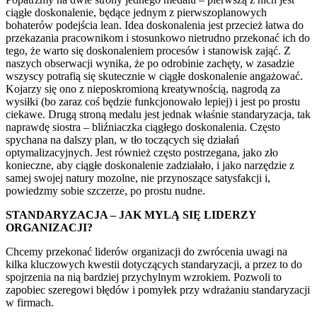
ciągłe doskonalenie, będące jednym z pierwszoplanowych
bohaterów podejścia lean. Idea doskonalenia jest przecież łatwa do
przekazania pracownikom i stosunkowo nietrudno przekonać ich do
tego, że warto się doskonaleniem procesów i stanowisk zająć. Z
naszych obserwacji wynika, że po odrobinie zachęty, w zasadzie
wszyscy potrafią się skutecznie w ciągłe doskonalenie angażować.
Kojarzy się ono z nieposkromioną kreatywnością, nagrodą za
wysiłki (bo zaraz coś będzie funkcjonowało lepiej) i jest po prostu
ciekawe. Drugą stroną medalu jest jednak właśnie standaryzacja, tak
naprawdę siostra – bliźniaczka ciągłego doskonalenia. Często
spychana na dalszy plan, w tło toczących się działań
optymalizacyjnych. Jest również często postrzegana, jako zło
konieczne, aby ciągłe doskonalenie zadziałało, i jako narzędzie z
samej swojej natury mozolne, nie przynoszące satysfakcji i,
powiedzmy sobie szczerze, po prostu nudne.
STANDARYZACJA – JAK MYLĄ SIĘ LIDERZY
ORGANIZACJI?
Chcemy przekonać liderów organizacji do zwrócenia uwagi na
kilka kluczowych kwestii dotyczących standaryzacji, a przez to do
spojrzenia na nią bardziej przychylnym wzrokiem. Pozwoli to
zapobiec szeregowi błędów i pomyłek przy wdrażaniu standaryzacji
w firmach.