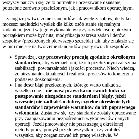
wszyscy nauczyli się, że to normalne i oczekiwane działanie,
potrzebne zarówno przełożonym, jak i pracownikom operacyjnym,
– zaangażuj w tworzenie standardów tak wiele zasobów, ile tylko
możesz; nadludzki wysiłek dla kilku osób stanie się realnym
zadaniem, jeżeli w jego wykonanie włączysz wiele osób; niezłym
początkiem może być tutaj modyfikacja zakresu zadań liderów
zespołów (przełożonych pierwszego szczebla) tak, aby znalazło się
w nim miejsce na tworzenie standardów pracy swoich zespołów.
Sprawdzaj,
czy pracownicy pracują zgodnie z określonym
standardem
, aby wiedzieli oni, że ich przełożonym zależy na
stabilizacji, powtarzalności i jakości procesów. Niech wiedzą,
że utrzymanie aktualności i realności procesów to konieczna
podstawa doskonalenia.
I na deser błąd przełożonych, którego warto unikać za
wszelką cenę –
nie masz prawa karać swoich ludzi za
postępowanie niezgodne ze standardem i błędy, jeżeli
wcześniej nie zadbałeś o dobre, czytelne określenie tych
standardów i zapewnienie warunków do ich poprawnego
wykonania
. Zastanów się, czy standardy zostały opracowane
przy zaangażowaniu bezpośrednich wykonawców danych
operacji. Jeżeli pracownicy nie przestrzegają określonej
metody pracy, pomyśl przede wszystkim, czy zrobiłeś
wszystko, aby zorganizować ich pracę właściwie. W