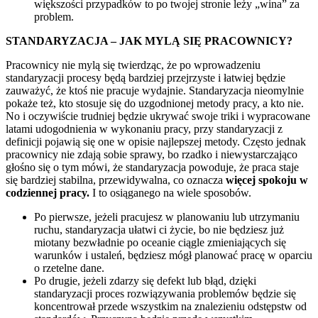
większości przypadków to po twojej stronie leży „wina” za
problem.
STANDARYZACJA – JAK MYLĄ SIĘ PRACOWNICY?
Pracownicy nie mylą się twierdząc, że po wprowadzeniu
standaryzacji procesy będą bardziej przejrzyste i łatwiej będzie
zauważyć, że ktoś nie pracuje wydajnie. Standaryzacja nieomylnie
pokaże też, kto stosuje się do uzgodnionej metody pracy, a kto nie.
No i oczywiście trudniej będzie ukrywać swoje triki i wypracowane
latami udogodnienia w wykonaniu pracy, przy standaryzacji z
definicji pojawią się one w opisie najlepszej metody. Często jednak
pracownicy nie zdają sobie sprawy, bo rzadko i niewystarczająco
głośno się o tym mówi, że standaryzacja powoduje, że praca staje
się bardziej stabilna, przewidywalna, co oznacza
więcej spokoju w
codziennej pracy.
I to osiąganego na wiele sposobów.
Po pierwsze, jeżeli pracujesz w planowaniu lub utrzymaniu
ruchu, standaryzacja ułatwi ci życie, bo nie będziesz już
miotany bezwładnie po oceanie ciągle zmieniających się
warunków i ustaleń, będziesz mógł planować pracę w oparciu
o rzetelne dane.
Po drugie, jeżeli zdarzy się defekt lub błąd, dzięki
standaryzacji proces rozwiązywania problemów będzie się
koncentrował przede wszystkim na znalezieniu odstępstw od