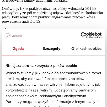
5. Budowanie kultury utrzymania porządku
Omówimy, jak w praktyce utrzymać efekty wdrożenia 5S i jak
włączyć cały zespół w codzienną odpowiedzialność za środowisko
pracy. Pokażemy dobre praktyki angażowania pracowników i
prowadzenia audytów 5S.
3. Praktyczne zastosowanie każdego z kroków 5S
Krok po kroku przećwiczymy każdy z elementów 5S:
Zgoda
Szczegóły
O plikach cookies
Sortowanie
– jak odróżniać potrzebne od zbędnych
informacji i materiałów,
Niniejsza strona korzysta z plików cookie
Systematyzowanie
– jak organizować przestrzeń, by
ułatwiała pracę,
Wykorzystujemy pliki cookie do spersonalizowania treści
i reklam, aby oferować funkcje społecznościowe i
Sprzątanie
– jak wdrożyć nawyki dbałości o stanowisko,
analizować ruch w naszej witrynie. Informacje o tym, jak
Standaryzacja
– jak utrwalać dobre praktyki,
korzystasz z naszej witryny, udostępniamy partnerom
Samodyscyplina
– jak budować odpowiedzialność za
społecznościowym, reklamowym i analitycznym.
porządek w zespole.
Partnerzy mogą połączyć te informacje z innymi danymi