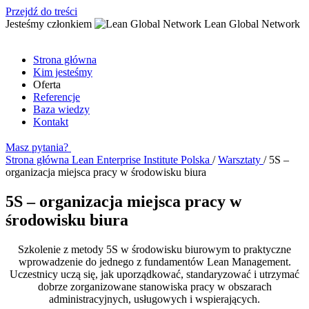
Przejdź do treści
Jesteśmy członkiem
Lean Global Network
Strona główna
Kim jesteśmy
Oferta
Referencje
Baza wiedzy
Kontakt
Masz pytania?
Strona główna
Lean Enterprise Institute Polska
/
Warsztaty
/
5S –
organizacja miejsca pracy w środowisku biura
5S – organizacja miejsca pracy w
środowisku biura
Szkolenie z metody 5S w środowisku biurowym to praktyczne
wprowadzenie do jednego z fundamentów Lean Management.
Uczestnicy uczą się, jak uporządkować, standaryzować i utrzymać
dobrze zorganizowane stanowiska pracy w obszarach
administracyjnych, usługowych i wspierających.