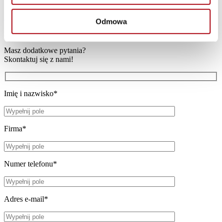
Menadżer ds. sprzedaży i marketingu
+48 665 006 297
kamila.pralat@lean.org.pl
Odmowa
Formularz kontaktowy
Masz dodatkowe pytania?
Skontaktuj się z nami!
Imię i nazwisko*
Firma*
Numer telefonu*
Adres e-mail*