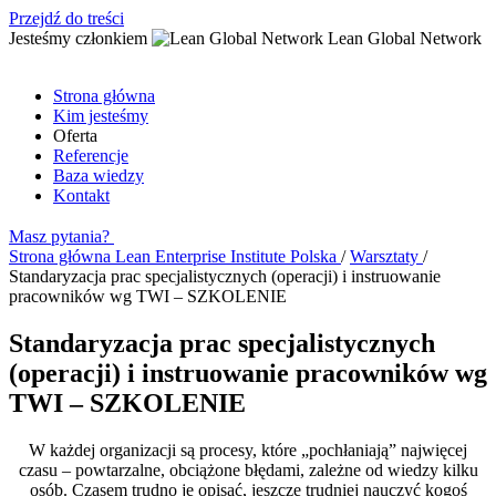
Przejdź do treści
Jesteśmy członkiem
Lean Global Network
Strona główna
Kim jesteśmy
Oferta
Referencje
Baza wiedzy
Kontakt
Masz pytania?
Strona główna
Lean Enterprise Institute Polska
/
Warsztaty
/
Standaryzacja prac specjalistycznych (operacji) i instruowanie
pracowników wg TWI – SZKOLENIE
Standaryzacja prac specjalistycznych
(operacji) i instruowanie pracowników wg
TWI – SZKOLENIE
W każdej organizacji są procesy, które „pochłaniają” najwięcej
czasu – powtarzalne, obciążone błędami, zależne od wiedzy kilku
osób. Czasem trudno je opisać, jeszcze trudniej nauczyć kogoś