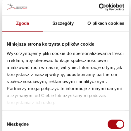
5. Podsumowanie i praktyczne zastosowanie
Zgoda
Szczegóły
O plikach cookies
Szkolenie kończy się podsumowaniem zdobytej wiedzy i dyskusją o
możliwościach wdrożenia TWI w organizacji. Uczestnicy
wychodzą z gotowymi umiejętnościami tworzenia Kart Pracy
Standaryzowanej i macierzy umiejętności oraz prowadzenia
Niniejsza strona korzysta z plików cookie
instruktażu stanowiskowego.
Wykorzystujemy pliki cookie do spersonalizowania treści
i reklam, aby oferować funkcje społecznościowe i
3. Tworzenie Kart Pracy Standaryzowanej
analizować ruch w naszej witrynie. Informacje o tym, jak
korzystasz z naszej witryny, udostępniamy partnerom
Uczestnicy uczą się, jak krok po kroku dokumentować sposób
wykonywania operacji, jak identyfikować kluczowe elementy pracy
społecznościowym, reklamowym i analitycznym.
i jak tworzyć instrukcje, które są proste, czytelne i zrozumiałe dla
Partnerzy mogą połączyć te informacje z innymi danymi
każdego członka zespołu.
otrzymanymi od Ciebie lub uzyskanymi podczas
korzystania z ich usług.
Nasi trenerzy to eksperci z wieloletnim doświadczeniem
przemysłowym, menadżerskim, doradczym i trenerskim. Dzięki
Wybór
różnorodnym doświadczeniom, dostosowujemy się do specyfiki
Niezbędne
zgody
danych wyzwań i branż. Każde warsztaty traktujemy