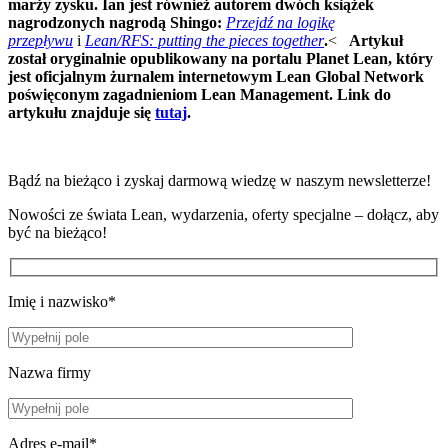
marży zysku. Ian jest również autorem dwóch książek
nagrodzonych nagrodą Shingo:
Przejdź na logikę
przepływu
i
Lean/RFS: putting the pieces together
.
<
Artykuł
został oryginalnie opublikowany na portalu Planet Lean, który
jest oficjalnym żurnalem internetowym Lean Global Network
poświęconym zagadnieniom Lean Management. Link do
artykułu znajduje się
tutaj
.
Bądź na bieżąco i zyskaj darmową wiedzę w naszym newsletterze!
Nowości ze świata Lean, wydarzenia, oferty specjalne – dołącz, aby
być na bieżąco!
Imię i nazwisko*
Nazwa firmy
Adres e-mail*