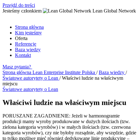
Przejdź do treści
Jesteśmy członkiem
Lean Global Network
Strona główna
Kim jesteśmy
Oferta
Referencje
Baza wiedzy
Kontakt
Masz pytania?
Strona główna
Lean Enterprise Institute Polska
/
Baza wiedzy
/
Światowe autorytety o Lean
/
Właściwi ludzie na właściwym
miejscu
Światowe autorytety o Lean
Właściwi ludzie na właściwym miejscu
PORUSZANE ZAGADNIENIE: Jeżeli w harmonogramie
produkcji mamy wyroby produkowane w dużych ilościach (tzw.
zielona kategoria wyrobów) i w małych ilościach (tzw. czerwona
kategoria wyrobów), czy nie byłoby rozsądnie, aby wszędzie, gdzie
to tylko możliwe mieć również dedykowane linie produkcyjne –