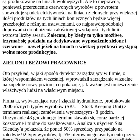
są produkowane na liniach wolniejszych. Ale to nieprawda,
ponieważ przerzucenie czerwonych wyrobów z powrotem
spowoduje spadek efektywności na liniach zielonych: przy większej
ilości produktów na tych liniach koniecznych będzie więcej
przezbrojeń z różnymi ustawieniami, co najprawdopodobniej
doprowadzi do obniżenia całościowej wydajności tych linii i
wzrostu liczby awarii.
Zalecam, by kiedy to tylko możliwe,
trzymać się podziału na dedykowane wyposażenie zielone i
czerwone – nawet jeżeli na liniach o wielkiej prędkości wystąpią
wolne moce produkcyjne.
ZIELONI I BEŻOWI PRACOWNICY
Oto przykład, w jaki sposób dyrektor zarządzający w firmie, o
której wspomniałem wcześniej, wprowadził zarządzanie wizualne
na zupełnie nowy poziom, co pokazuje, jak ważne jest umieszczenie
właściwych ludzi na właściwym miejscu.
Firma ta, wytwarzająca rury i złączki hydrauliczne, produkowała
2000 różnych typów wyrobów (SKU – Stock Keeping Unit) z
terminem realizacji zamówienia wynoszącym 48 godzin.
Utrzymanie 48 godzinnego terminu stawało się coraz bardziej
kosztowne i trudne do zrealizowania. Analiza z użyciem Sita
Glenday’a pokazała, że ponad 50% sprzedaży przypadało na
zaledwie 92 typy wyrobów, tj. 5% oferowanego asortymentu przez