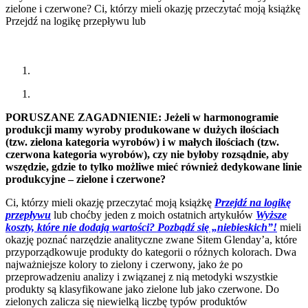
zielone i czerwone? Ci, którzy mieli okazję przeczytać moją książkę
Przejdź na logikę przepływu lub
PORUSZANE ZAGADNIENIE: Jeżeli w harmonogramie
produkcji mamy wyroby produkowane w dużych ilościach
(tzw. zielona kategoria wyrobów) i w małych ilościach (tzw.
czerwona kategoria wyrobów), czy nie byłoby rozsądnie, aby
wszędzie, gdzie to tylko możliwe mieć również dedykowane linie
produkcyjne – zielone i czerwone?
Ci, którzy mieli okazję przeczytać moją książkę
Przejdź na logikę
przepływu
lub choćby jeden z moich ostatnich artykułów
Wyższe
koszty, które nie dodają wartości? Pozbądź się „niebieskich”!
mieli
okazję poznać narzędzie analityczne zwane Sitem Glenday’a, które
przyporządkowuje produkty do kategorii o różnych kolorach. Dwa
najważniejsze kolory to zielony i czerwony, jako że po
przeprowadzeniu analizy i związanej z nią metodyki wszystkie
produkty są klasyfikowane jako zielone lub jako czerwone. Do
zielonych zalicza się niewielką liczbę typów produktów