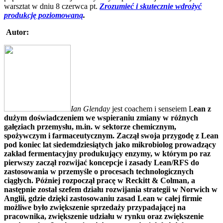
warsztat w dniu 8 czerwca pt.
Zrozumieć i skutecznie wdrożyć
produkcję poziomowaną
.
Autor:
Ian Glenday
jest coachem i senseiem L
ean z
dużym doświadczeniem we wspieraniu zmiany w różnych
gałęziach przemysłu, m.in. w sektorze chemicznym,
spożywczym i farmaceutycznym. Zaczął swoja przygodę z Lean
pod koniec lat siedemdziesiątych jako mikrobiolog prowadzący
zakład fermentacyjny produkujący enzymy, w którym po raz
pierwszy zaczął rozwijać koncepcje i zasady Lean/RFS do
zastosowania w przemyśle o procesach technologicznych
ciągłych. Później rozpoczął pracę w Reckitt & Colman, a
następnie został szefem działu rozwijania strategii w Norwich w
Anglii, gdzie dzięki zastosowaniu zasad Lean w całej firmie
możliwe było zwiększenie sprzedaży przypadającej na
pracownika, zwiększenie udziału w rynku oraz zwiększenie