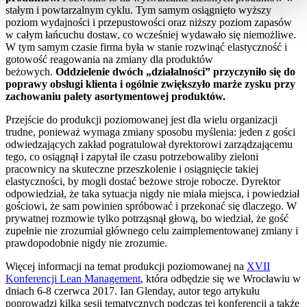
stałym i powtarzalnym cyklu. Tym samym osiągnięto wyższy
poziom wydajności i przepustowości oraz niższy poziom zapasów
w całym łańcuchu dostaw, co wcześniej wydawało się niemożliwe.
W tym samym czasie firma była w stanie rozwinąć elastyczność i
gotowość reagowania na zmiany dla produktów
beżowych.
Oddzielenie dwóch „działalności” przyczyniło się do
poprawy obsługi klienta i ogólnie zwiększyło marże zysku przy
zachowaniu palety asortymentowej produktów.
Przejście do produkcji poziomowanej jest dla wielu organizacji
trudne, ponieważ wymaga zmiany sposobu myślenia: jeden z gości
odwiedzających zakład pogratulował dyrektorowi zarządzającemu
tego, co osiągnął i zapytał ile czasu potrzebowaliby zieloni
pracownicy na skuteczne przeszkolenie i osiągnięcie takiej
elastyczności, by mogli dostać beżowe stroje robocze. Dyrektor
odpowiedział, że taka sytuacja nigdy nie miała miejsca, i powiedział
gościowi, że sam powinien spróbować i przekonać się dlaczego. W
prywatnej rozmowie tylko potrząsnął głową, bo wiedział, że gość
zupełnie nie zrozumiał głównego celu zaimplementowanej zmiany i
prawdopodobnie nigdy nie zrozumie.
Więcej informacji na temat produkcji poziomowanej na
XVII
Konferencji Lean Management
, która odbędzie się we Wrocławiu w
dniach 6-8 czerwca 2017. Ian Glenday, autor tego artykułu
poprowadzi kilka sesji tematycznych podczas tej konferencji a także