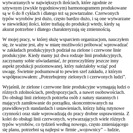
wytwarzanych w największych ilościach, które zgodnie ze
sztywnym (zwykle tygodniowym) harmonogramem produkowane
są w 6 do 8 cyklach i dlatego też są powtarzalne. Czerwonych
typów wyrobów jest dużo, często bardzo dużo, i są one wytwarzane
w niewielkiej ilości, które trafiają do produkcji wtedy, kiedy są
akurat potrzebne i dlatego charakteryzują się zmiennością.
W mojej pracy, w której służę wsparciem organizacjom, nauczyłem
się, że ważne jest, aby w miarę możliwości próbować wprowadzać
w zakładach produkcyjnych podział na zielone i czerwone linie
produkcyjne. Kiedy mamy już dwa rodzaje linii produkcyjnych,
zaczynamy sobie uświadamiać, że przeoczyliśmy jeszcze inny
aspekt produkcji poziomowanej, który należałoby wziąć pod
uwagę. Świetnie podsumował to pewien szef zakładu, z którym
współpracowałem: „Potrzebujemy zielonych i czerwonych ludzi”.
Wyjaśnił, że zielone i czerwone linie produkcyjne wymagają ludzi o
różnych zdolnościach, predyspozycjach, a nawet osobowościach.
Do obsługi linii zielonych potrzeba osób z natury starannych i
mających zamiłowanie do porządku, skoncentrowanych na
prawidłowych standardach i ustawieniach, którzy lubią rutynowe
czynności oraz stale wprowadzają do pracy drobne usprawnienia. Z
kolei do obsługi linii czerwonych, wytwarzających wiele różnych
typów wyrobów, co tydzień według nowego, często zmieniającego
się planu, potrzebni są najlepsi w firmie „wojownicy” – ludzie,