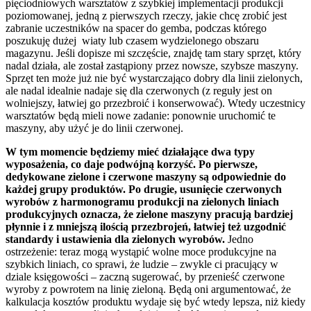
pięciodniowych warsztatów z szybkiej implementacji produkcji
poziomowanej, jedną z pierwszych rzeczy, jakie chcę zrobić jest
zabranie uczestników na spacer do gemba, podczas którego
poszukuję dużej wiaty lub czasem wydzielonego obszaru
magazynu. Jeśli dopisze mi szczęście, znajdę tam stary sprzęt, który
nadal działa, ale został zastąpiony przez nowsze, szybsze maszyny.
Sprzęt ten może już nie być wystarczająco dobry dla linii zielonych,
ale nadal idealnie nadaje się dla czerwonych (z reguły jest on
wolniejszy, łatwiej go przezbroić i konserwować). Wtedy uczestnicy
warsztatów będą mieli nowe zadanie: ponownie uruchomić te
maszyny, aby użyć je do linii czerwonej.
W tym momencie będziemy mieć działające dwa typy
wyposażenia, co daje podwójną korzyść. Po pierwsze,
dedykowane zielone i czerwone maszyny są odpowiednie do
każdej grupy produktów. Po drugie, usunięcie czerwonych
wyrobów z harmonogramu produkcji na zielonych liniach
produkcyjnych oznacza, że zielone maszyny pracują bardziej
płynnie i z mniejszą ilością przezbrojeń, łatwiej też uzgodnić
standardy i ustawienia dla zielonych wyrobów.
Jedno
ostrzeżenie: teraz mogą wystąpić wolne moce produkcyjne na
szybkich liniach, co sprawi, że ludzie – zwykle ci pracujący w
dziale księgowości – zaczną sugerować, by przenieść czerwone
wyroby z powrotem na linię zieloną. Będą oni argumentować, że
kalkulacja kosztów produktu wydaje się być wtedy lepsza, niż kiedy