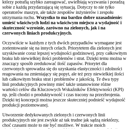
którzy potrafią szybko zareagować, uwielbiają wyzwania i poradzą
sobie z każdą przydarzającą się sytuacją. Dotyczy to nie tylko
operatorów maszyn, ale także zespołów inżynierów i zespołu
utrzymania ruchu.
Wszystko to ma bardzo dobre uzasadnienie:
umieść właściwych ludzi na właściwym miejscu a wydajność i
skuteczność wzrośnie, zarówno na zielonych, jak i na
czerwonych liniach produkcyjnych.
Oczywiście w każdym z tych dwóch przypadków wymagane jest
zorientowanie się na innych celach. Priorytetem dla zielonych jest
uzyskiwanie coraz lepszej wydajności godzinowej, przy całkowitym
braku lub niewielkiej ilości problemów i strat. Dzięki temu można w
znaczący sposób zredukować ilość zapasów. Priorytet dla
czerwonych sprowadza się do uzyskania elastyczności i zdolności
reagowania na zmieniający się popyt, ale też przy niewielkiej ilości
lub całkowitym braku strat i problemów z jakością. Te dwa typy
linii produkcyjnych powinny mieć także ustanowione różne
wartości celów dla Kluczowych Wskaźników Efektywności (KPI)
np. jeśli chodzi o produktywność i czas tracony na przezbrojenia.
Dzięki tej koncepcji można jeszcze skuteczniej podnieść wydajność
produkcji poziomowanej.
Utworzenie dedykowanych zielonych i czerwonych linii
produkcyjnych nie jest zwykle aż tak trudne jak sądzą niektórzy,
choć czasami może to nie być możliwe. W trakcie moich