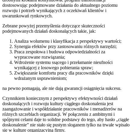
dostosowując podejmowane działania do aktualnego poziomu
rozwoju i potrzeb wynikających z oczekiwań klientów i
uwarunkowań rynkowych.
Zebrane powyżej przemyślenia dotyczące skuteczności
podejmowanych działań doskonalących takie, jak:
Analiza wolumenu i klasyfikacja z perspektywy wartości;
Synergia efektów przy zastosowaniu różnych narzędzi;
Praca zespołowa i budowa odpowiedzialności za
wypracowane rozwiązania;
Wdrożenie systemu ssącego i przełamanie nieufności
wynikającej z losowego pobierania spraw;
Zwiększanie komfortu pracy dla pracowników dzięki
wdrażanym usprawnieniom;
na pewno pomagają, ale nie dają gwarancji osiągnięcia sukcesu.
Czynnikiem koniecznym z perspektywy efektywności działań
doskonalących i rozwoju kultury ciągłego doskonalenia jest
zaangażowanie i współdziałanie pracowników i menadżerów na
różnych szczeblach organizacji. W połączeniu z ambitnymi i
spójnymi celami daje to solidne podstawy do tego, aby hasło „ciągłe
doskonalenie” nie stało się pustym sloganem tylko na trwałe wpisało
się w kulturę organizacyjną firmy.