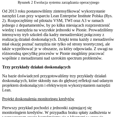
Rysunek 2 Ewolucja systemu zarządzania operacyjnego
Od 2013 roku postanowiliśmy zintensyfikować wykorzystanie
narzędzi Lean przy wsparciu Lean Enterprise Institute Polska (Rys.
2). Rozpoczęliśmy od pilotażu VSM, TWI oraz A3 w ramach
jednego z departamentów, by po kilku miesiącach rozprzestrzenić
wiedzę i narzędzia na wszystkie jednostki w Pionie. Prowadziliśmy
intensywny tryb szkoleń dla kadry menadżerskiej połączony z
realizacją działań doskonalących. Dzięki temu każdy z menadżerów
miał okazję poznać narzędzia nie tylko od strony teoretycznej, ale
także wypróbować je w obszarze, za który odpowiada. Z uwagi na
różnorodną specyfikę procesów w Pionie mogliśmy pracować
wspólnie z menadżerami nad szerokim spectrum problemów.
Trzy przykłady działań doskonalących
Na bazie doświadczeń przygotowaliśmy trzy przykłady działań
doskonalących, które skłoniły nas do głębszej refleksji nad udanym
projektem doskonalącym i efektywnym wykorzystaniem narzędzi
Lean.
Projekt doskonalenia monitoringu kredytów
Pierwszy przykład pochodzi z jednostki zajmującej się
monitoringiem kredytów. W przypadku braku spłaty zadłużenia w