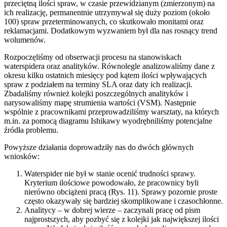
przeciętną ilości spraw, w czasie przewidzianym (zmierzonym) na
ich realizację, permanentnie utrzymywał się duży poziom (około
100) spraw przeterminowanych, co skutkowało monitami oraz
reklamacjami. Dodatkowym wyzwaniem był dla nas rosnący trend
wolumenów.
Rozpoczęliśmy od obserwacji procesu na stanowiskach
waterspidera oraz analityków. Równolegle analizowaliśmy dane z
okresu kilku ostatnich miesięcy pod kątem ilości wpływających
spraw z podziałem na terminy SLA oraz daty ich realizacji.
Zbadaliśmy również kolejki poszczególnych analityków i
narysowaliśmy mapę strumienia wartości (VSM). Następnie
wspólnie z pracownikami przeprowadziliśmy warsztaty, na których
m.in. za pomocą diagramu Ishikawy wyodrębniliśmy potencjalne
źródła problemu.
Powyższe działania doprowadziły nas do dwóch głównych
wniosków:
Waterspider nie był w stanie ocenić trudności sprawy.
Kryterium ilościowe powodowało, że pracownicy byli
nierówno obciążeni pracą (Rys. 11). Sprawy pozornie proste
często okazywały się bardziej skomplikowane i czasochłonne.
Analitycy – w dobrej wierze – zaczynali pracę od pism
najprostszych, aby pozbyć się z kolejki jak największej ilości