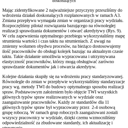
doskonalących
Mając zidentyfikowane 2 najważniejsze przyczyny przeszliśmy do
wdrożenia działań doskonalących rozplanowanych w ramach A3.
Zmiana przepływu wymagała zmian w organizacji pracy wydziału.
Rozpoczęliśmy pilotaż rozwiązania bazującego na równoległej
realizacji sprawdzania dokumentów i otwarć akredytywy (Rys. 9).
W celu zapewnienia optymalnego przebiegu wykorzystaliśmy mapę
strumienia wartości i czas taktu na strumieniach. Z uwagi na
zmienny wolumen obydwu procesów, na bieżąco dostosowujemy
ilość pracowników do obsługi kolejek bazując na aktualnym czasie
taktu. Takie działanie umożliwia wypracowana i utrzymywana
elastyczność pracowników, którzy mogą obsługiwać zarówno
sprawdzanie dokumentów jak i otwarcia akredytyw.
Kolejne działania skupiły się na wdrożeniu pracy standaryzowanej.
Równolegle do zmian w przepływie wykorzystaliśmy standaryzacje
pracy wg. metody TWI do budowy optymalnego sposobu realizacji
spraw. Podstawowym założeniem było objęcie TWI wszystkich
głównych typów spraw realizowanych w wydziale oraz
zaangażowanie pracowników. Każdy ze standardów dla 11
głównych typów spraw był wypracowany przez 2-4 osobową
grupę roboczą. W ramach grup roboczych zaangażowani zostali
wszyscy pracownicy w wydziale, dzięki czemu wzmocniliśmy
odpowiedzialność za zbudowane standardy, ich aktualizację i
utrzymanie.