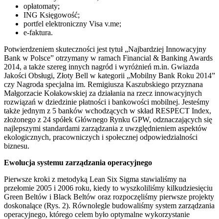
opłatomaty;
ING Księgowość;
portfel elektroniczny Visa v.me;
e-faktura.
Potwierdzeniem skuteczności jest tytuł „Najbardziej Innowacyjny
Bank w Polsce” otrzymany w ramach Financial & Banking Awards
2014, a także szereg innych nagród i wyróżnień m.in. Gwiazda
Jakości Obsługi, Złoty Bell w kategorii „Mobilny Bank Roku 2014”
czy Nagroda specjalna im. Remigiusza Kaszubskiego przyznana
Małgorzacie Kołakowskiej za działania na rzecz innowacyjnych
rozwiązań w dziedzinie płatności i bankowości mobilnej. Jesteśmy
także jednym z 5 banków wchodzących w skład RESPECT Index,
złożonego z 24 spółek Głównego Rynku GPW, odznaczających się
najlepszymi standardami zarządzania z uwzględnieniem aspektów
ekologicznych, pracowniczych i społecznej odpowiedzialności
biznesu.
Ewolucja systemu zarządzania operacyjnego
Pierwsze kroki z metodyką Lean Six Sigma stawialiśmy na
przełomie 2005 i 2006 roku, kiedy to wyszkoliliśmy kilkudziesięciu
Green Beltów i Black Beltów oraz rozpoczęliśmy pierwsze projekty
doskonalące (Rys. 2). Równolegle budowaliśmy system zarządzania
operacyjnego, którego celem było optymalne wykorzystanie