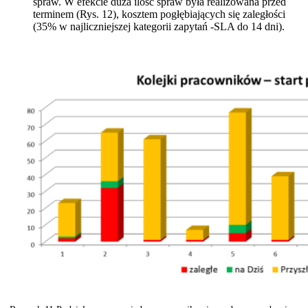
spraw. W efekcie duża ilość spraw była realizowana przed
terminem (Rys. 12), kosztem pogłębiających się zaległości
(35% w najliczniejszej kategorii zapytań -SLA do 14 dni).