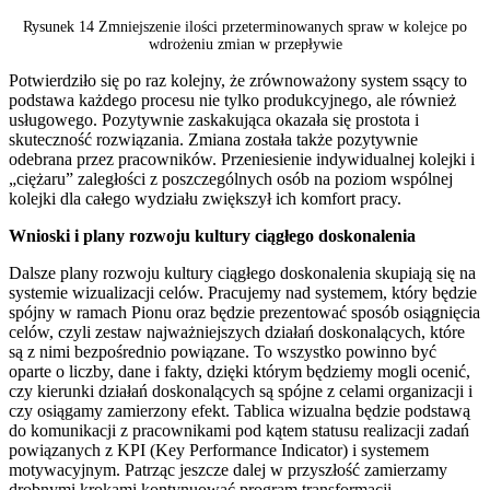
Rysunek 14 Zmniejszenie ilości przeterminowanych spraw w kolejce po
wdrożeniu zmian w przepływie
Potwierdziło się po raz kolejny, że zrównoważony system ssący to
podstawa każdego procesu nie tylko produkcyjnego, ale również
usługowego. Pozytywnie zaskakująca okazała się prostota i
skuteczność rozwiązania. Zmiana została także pozytywnie
odebrana przez pracowników. Przeniesienie indywidualnej kolejki i
„ciężaru” zaległości z poszczególnych osób na poziom wspólnej
kolejki dla całego wydziału zwiększył ich komfort pracy.
Wnioski i plany rozwoju kultury ciągłego doskonalenia
Dalsze plany rozwoju kultury ciągłego doskonalenia skupiają się na
systemie wizualizacji celów. Pracujemy nad systemem, który będzie
spójny w ramach Pionu oraz będzie prezentować sposób osiągnięcia
celów, czyli zestaw najważniejszych działań doskonalących, które
są z nimi bezpośrednio powiązane. To wszystko powinno być
oparte o liczby, dane i fakty, dzięki którym będziemy mogli ocenić,
czy kierunki działań doskonalących są spójne z celami organizacji i
czy osiągamy zamierzony efekt. Tablica wizualna będzie podstawą
do komunikacji z pracownikami pod kątem statusu realizacji zadań
powiązanych z KPI (Key Performance Indicator) i systemem
motywacyjnym. Patrząc jeszcze dalej w przyszłość zamierzamy
drobnymi krokami kontynuować program transformacji