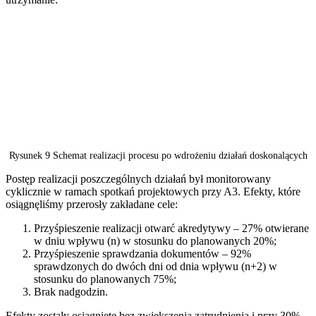
Rysunek 9 Schemat realizacji procesu po wdrożeniu działań doskonalących
Postęp realizacji poszczególnych działań był monitorowany
cyklicznie w ramach spotkań projektowych przy A3. Efekty, które
osiągnęliśmy przerosły zakładane cele:
Przyśpieszenie realizacji otwarć akredytywy – 27% otwierane
w dniu wpływu (n) w stosunku do planowanych 20%;
Przyśpieszenie sprawdzania dokumentów – 92%
sprawdzonych do dwóch dni od dnia wpływu (n+2) w
stosunku do planowanych 75%;
Brak nadgodzin.
Efekty zostały osiągnięte bez zwiększenia zatrudnienia i przy 30%