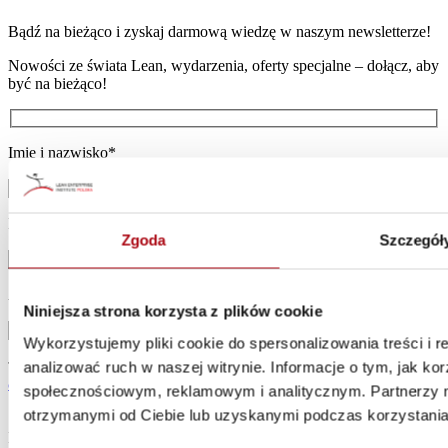
Bądź na bieżąco i zyskaj darmową wiedzę w naszym newsletterze!
Nowości ze świata Lean, wydarzenia, oferty specjalne – dołącz, aby
być na bieżąco!
Imię i nazwisko*
Nazwa firmy
Zgoda
Szczegół
Adres e-mail*
Niniejsza strona korzysta z plików cookie
Wykorzystujemy pliki cookie do spersonalizowania treści i 
analizować ruch w naszej witrynie. Informacje o tym, jak k
This site is protected by reCAPTCHA and the Google
Privacy Policy
and
Terms
of Service
apply.
społecznościowym, reklamowym i analitycznym. Partnerzy m
otrzymanymi od Ciebie lub uzyskanymi podczas korzystania 
Wyrażam zgodę na przetwarzanie danych osobowych przez
Lean Enterprise Institute Polska w celu otrzymywania informacji