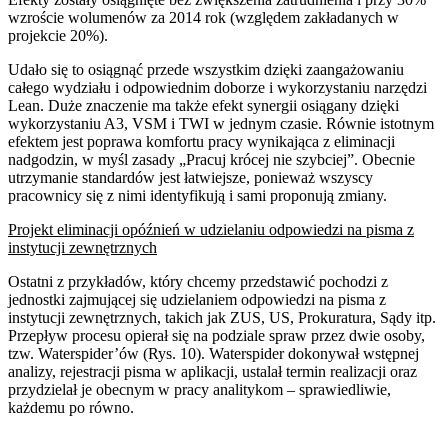
wzroście wolumenów za 2014 rok (względem zakładanych w
projekcie 20%).
Udało się to osiągnąć przede wszystkim dzięki zaangażowaniu
całego wydziału i odpowiednim doborze i wykorzystaniu narzędzi
Lean. Duże znaczenie ma także efekt synergii osiągany dzięki
wykorzystaniu A3, VSM i TWI w jednym czasie. Równie istotnym
efektem jest poprawa komfortu pracy wynikająca z eliminacji
nadgodzin, w myśl zasady „Pracuj krócej nie szybciej”. Obecnie
utrzymanie standardów jest łatwiejsze, ponieważ wszyscy
pracownicy się z nimi identyfikują i sami proponują zmiany.
Projekt eliminacji opóźnień w udzielaniu odpowiedzi na pisma z
instytucji zewnętrznych
Ostatni z przykładów, który chcemy przedstawić pochodzi z
jednostki zajmującej się udzielaniem odpowiedzi na pisma z
instytucji zewnętrznych, takich jak ZUS, US, Prokuratura, Sądy itp.
Przepływ procesu opierał się na podziale spraw przez dwie osoby,
tzw. Waterspider’ów (Rys. 10). Waterspider dokonywał wstępnej
analizy, rejestracji pisma w aplikacji, ustalał termin realizacji oraz
przydzielał je obecnym w pracy analitykom – sprawiedliwie,
każdemu po równo.