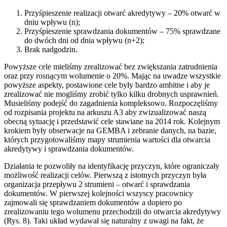
Przyśpieszenie realizacji otwarć akredytywy – 20% otwarć w
dniu wpływu (n);
Przyśpieszenie sprawdzania dokumentów – 75% sprawdzane
do dwóch dni od dnia wpływu (n+2);
Brak nadgodzin.
Powyższe cele mieliśmy zrealizować bez zwiększania zatrudnienia
oraz przy rosnącym wolumenie o 20%. Mając na uwadze wszystkie
powyższe aspekty, postawione cele były bardzo ambitne i aby je
zrealizować nie mogliśmy zrobić tylko kilku drobnych usprawnień.
Musieliśmy podejść do zagadnienia kompleksowo. Rozpoczęliśmy
od rozpisania projektu na arkuszu A3 aby zwizualizować naszą
obecną sytuację i przedstawić cele stawiane na 2014 rok. Kolejnym
krokiem były obserwacje na GEMBA i zebranie danych, na bazie,
których przygotowaliśmy mapy strumienia wartości dla otwarcia
akredytywy i sprawdzania dokumentów.
Działania te pozwoliły na identyfikację przyczyn, które ograniczały
możliwość realizacji celów. Pierwszą z istotnych przyczyn była
organizacja przepływu 2 strumieni – otwarć i sprawdzania
dokumentów. W pierwszej kolejności wszyscy pracownicy
zajmowali się sprawdzaniem dokumentów a dopiero po
zrealizowaniu tego wolumenu przechodzili do otwarcia akredytywy
(Rys. 8). Taki układ wydawał się naturalny z uwagi na fakt, że