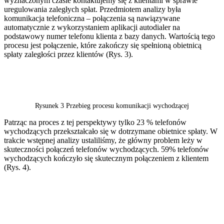
wyznaczonym czasie kontaktujemy się z klientami w sprawie
uregulowania zaległych spłat. Przedmiotem analizy była
komunikacja telefoniczna – połączenia są nawiązywane
automatycznie z wykorzystaniem aplikacji autodialer na
podstawowy numer telefonu klienta z bazy danych. Wartością tego
procesu jest połączenie, które zakończy się spełnioną obietnicą
spłaty zaległości przez klientów (Rys. 3).
Rysunek 3 Przebieg procesu komunikacji wychodzącej
Patrząc na proces z tej perspektywy tylko 23 % telefonów
wychodzących przekształcało się w dotrzymane obietnice spłaty. W
trakcie wstępnej analizy ustaliliśmy, że główny problem leży w
skuteczności połączeń telefonów wychodzących. 59% telefonów
wychodzących kończyło się skutecznym połączeniem z klientem
(Rys. 4).