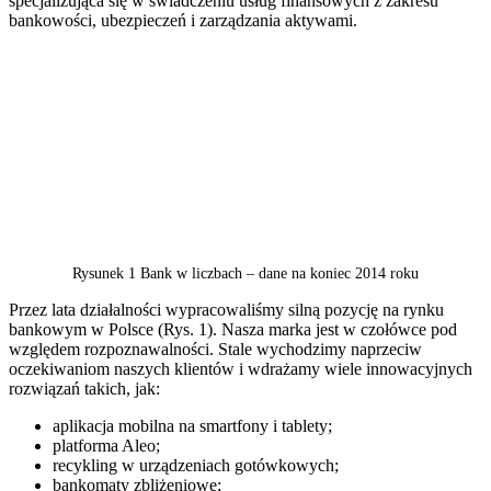
specjalizująca się w świadczeniu usług finansowych z zakresu
bankowości, ubezpieczeń i zarządzania aktywami.
Rysunek 1 Bank w liczbach – dane na koniec 2014 roku
Przez lata działalności wypracowaliśmy silną pozycję na rynku
bankowym w Polsce (Rys. 1). Nasza marka jest w czołówce pod
względem rozpoznawalności. Stale wychodzimy naprzeciw
oczekiwaniom naszych klientów i wdrażamy wiele innowacyjnych
rozwiązań takich, jak:
aplikacja mobilna na smartfony i tablety;
platforma Aleo;
recykling w urządzeniach gotówkowych;
bankomaty zbliżeniowe;