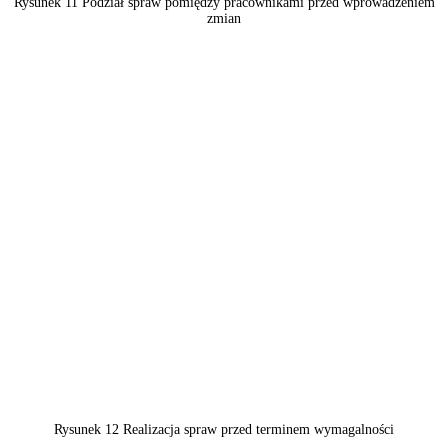
Rysunek 11 Podział spraw pomiędzy pracownikami przed wprowadzeniem
zmian
Rysunek 12 Realizacja spraw przed terminem wymagalności