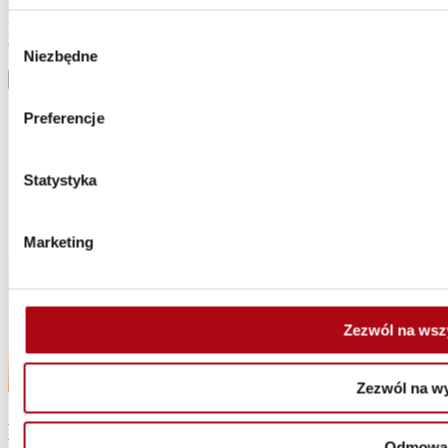
handlowych i marketingowych. Zgoda zostaje wyrażona na
podstawie ogólnego rozporządzenia o ochronie danych osobowych
Wybór
(RODO).
Niezbędne
zgody
Zapisz się
Preferencje
Statystyka
Marketing
Zezwól na wsz
Zezwól na w
Dziękujemy za wysłanie formularza
Odmowa