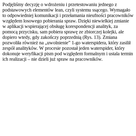
Podjęliśmy decyzję o wdrożeniu i przetestowaniu jednego z
podstawowych elementów lean, czyli systemu ssącego. Wymagało
to odpowiedniej komunikacji i przełamania nieufności pracowników
względem losowego pobierania spraw. Dzięki niewielkiej zmianie
w aplikacji wspierającej obsługę korespondencji analityk, za
pomocą przycisku, sam pobiera sprawę ze zbiorczej kolejki, ale
dopiero wtedy, gdy zakończy poprzednią (Rys. 13). Zmiana
pozwoliła również na „uwolnienie” 1-go waterspidera, który zasilił
zespół analityków. W procesie pozostał jeden waterspider, który
dokonuje weryfikacji pism pod względem formalnym i ustala termin
ich realizacji – nie dzieli już spraw na pracowników.