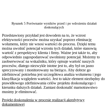
Rysunek 5 Porównanie wyników przed i po wdrożeniu działań
doskonalących
Przedstawiony przykład jest dowodem na to, że wzrost
efektywności procesów można uzyskać poprzez eliminację
wolumenu, który nie wnosi wartości do procesu. Dzięki temu
można uwolnić potencjał wzrostu tych działań, które stanowią
wartość z perspektywy klienta i firmy. Ważne jest także to, aby
odpowiednio zagospodarować uwolniony potencjał. Możemy to
zaobserwować na wskaźniku, który opisuje wartość naszych
procesów, dlatego niezwykle istotne jest to, aby był on jasno
sprecyzowany i monitorowany na bieżąco. Aby dobrze go
zdefiniować potrzebna jest szczegółowa analiza wolumenu i jego
klasyfikacja względem wartości. Jest to także element niezbędny do
prawidłowego zdefiniowania celów projektu doskonalącego i
kierunku dalszych działań. Zamiast doskonalić marnotrawstwo
musimy je eliminować.
Projekt doskonalenia w procesie realizacji akredytywy
dokumentowej