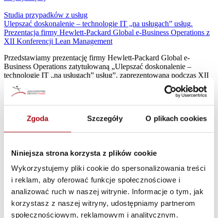
Studia przypadków z usług
Ulepszać doskonalenie – technologie IT „na usługach” usług.
Prezentacja firmy Hewlett-Packard Global e-Business Operations z
XII Konferencji Lean Management
Przedstawiamy prezentację firmy Hewlett-Packard Global e-
Business Operations zatytułowaną „Ulepszać doskonalenie –
technologie IT „na usługach” usług”, zaprezentowaną podczas XII
Konferencji Lean Management, która odbyła się we Wrocławiu w
dniach 29-31 maja 2012.
Czytaj więcej
Zgoda
Szczegóły
O plikach cookies
1
2
3
4
Niniejsza strona korzysta z plików cookie
5
Wykorzystujemy pliki cookie do spersonalizowania treści
6
7
i reklam, aby oferować funkcje społecznościowe i
analizować ruch w naszej witrynie. Informacje o tym, jak
Formularz kontaktowy
korzystasz z naszej witryny, udostępniamy partnerom
Masz dodatkowe pytania?
społecznościowym, reklamowym i analitycznym.