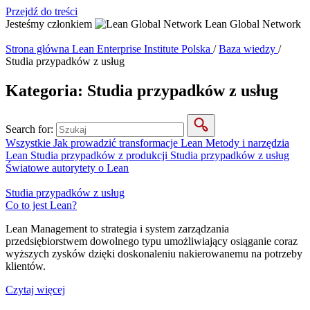
Przejdź do treści
Jesteśmy członkiem
Lean Global Network
Strona główna
Lean Enterprise Institute Polska
/
Baza wiedzy
/
Studia przypadków z usług
Kategoria:
Studia przypadków z usług
Search for:
Wszystkie
Jak prowadzić transformacje Lean
Metody i narzędzia
Lean
Studia przypadków z produkcji
Studia przypadków z usług
Światowe autorytety o Lean
Studia przypadków z usług
Co to jest Lean?
Lean Management to strategia i system zarządzania
przedsiębiorstwem dowolnego typu umożliwiający osiąganie coraz
wyższych zysków dzięki doskonaleniu nakierowanemu na potrzeby
klientów.
Czytaj więcej