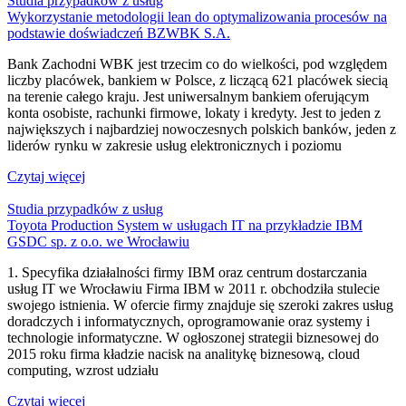
Studia przypadków z usług
Wykorzystanie metodologii lean do optymalizowania procesów na
podstawie doświadczeń BZWBK S.A.
Bank Zachodni WBK jest trzecim co do wielkości, pod względem
liczby placówek, bankiem w Polsce, z liczącą 621 placówek siecią
na terenie całego kraju. Jest uniwersalnym bankiem oferującym
konta osobiste, rachunki firmowe, lokaty i kredyty. Jest to jeden z
największych i najbardziej nowoczesnych polskich banków, jeden z
liderów rynku w zakresie usług elektronicznych i poziomu
Czytaj więcej
Studia przypadków z usług
Toyota Production System w usługach IT na przykładzie IBM
GSDC sp. z o.o. we Wrocławiu
1. Specyfika działalności firmy IBM oraz centrum dostarczania
usług IT we Wrocławiu Firma IBM w 2011 r. obchodziła stulecie
swojego istnienia. W ofercie firmy znajduje się szeroki zakres usług
doradczych i informatycznych, oprogramowanie oraz systemy i
technologie informatyczne. W ogłoszonej strategii biznesowej do
2015 roku firma kładzie nacisk na analitykę biznesową, cloud
computing, wzrost udziału
Czytaj więcej