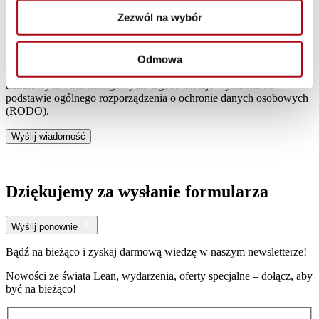
Zezwól na wybór
This site is protected by reCAPTCHA and the Google
Privacy Policy
and
Terms
of Service
apply.
Odmowa
Wyrażam zgodę na przetwarzanie danych osobowych przez
Lean Enterprise Institute Polska w celu otrzymywania informacji
handlowych i marketingowych. Zgoda zostaje wyrażona na
podstawie ogólnego rozporządzenia o ochronie danych osobowych
(RODO).
Wyślij wiadomość
Dziękujemy za wysłanie formularza
Wyślij ponownie
Bądź na bieżąco i zyskaj darmową wiedzę w naszym newsletterze!
Nowości ze świata Lean, wydarzenia, oferty specjalne – dołącz, aby
być na bieżąco!