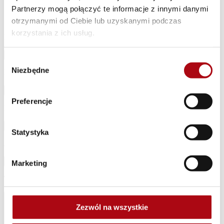
Skontaktuj się z nami!
Partnerzy mogą połączyć te informacje z innymi danymi
otrzymanymi od Ciebie lub uzyskanymi podczas
korzystania z ich usług.
Imię i nazwisko*
Wybór
Niezbędne
zgody
Firma*
Preferencje
Numer telefonu*
Statystyka
Adres e-mail*
Marketing
Treść wiadomości
Zezwól na wszystkie