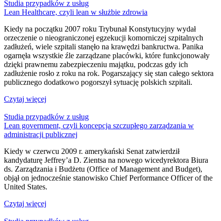
Studia przypadków z usług
Lean Healthcare, czyli lean w służbie zdrowia
Kiedy na początku 2007 roku Trybunał Konstytucyjny wydał
orzeczenie o nieograniczonej egzekucji komorniczej szpitalnych
zadłużeń, wiele szpitali stanęło na krawędzi bankructwa. Panika
ogarnęła wszystkie źle zarządzane placówki, które funkcjonowały
dzięki prawnemu zabezpieczeniu majątku, podczas gdy ich
zadłużenie rosło z roku na rok. Pogarszający się stan całego sektora
publicznego dodatkowo pogorszył sytuację polskich szpitali.
Czytaj więcej
Studia przypadków z usług
Lean government, czyli koncepcja szczupłego zarządzania w
administracji publicznej
Kiedy w czerwcu 2009 r. amerykański Senat zatwierdził
kandydaturę Jeffrey’a D. Zientsa na nowego wicedyrektora Biura
ds. Zarządzania i Budżetu (Office of Management and Budget),
objął on jednocześnie stanowisko Chief Performance Officer of the
United States.
Czytaj więcej