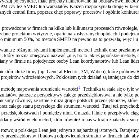
azwyczaj pojedyncze, małe projekty nakierowane na podstawowe metody 
 TPM czy też SMED lub warsztatów Kaizen rozpoczynała drogę w kieru
ych central firm, poprzez chęć poprawy procesów i ogólnie konkurenc
, prowadzone w firmach na kilku lub kilkunastu procesach równolegle,
wiane projektom wytyczne, oparte na zasłyszanych opiniach i podejrz
nia o minimum 50%, bo metoda SMED na pewno na to pozwala, więc i u 
ania z różnymi stylami implementacji metod i technik oraz przełamyw
n, który można obiegowo nazwać „nie, bo to jakieś japońskie metody, 
miany w firmie na pojedyncze osoby Lean koordynatorów lub Lean lide
 niektóre duże firmy (np. General Electric, 3M, Wabco), które próbow
projektów wdrożeniowych. Pokłosiem tych działań są istniejące do dzi
1
a metodę mapowania strumienia wartości
. Technika ta stała się o tyl
tatów, patrząc z perspektywy całego przedsiębiorstwa, a nie tylko p
usimy również, że istnieje duża grupa polskich przedsiębiorstw, któr
az całego stanu przyszłego dla strumieni wartości. Tutaj też przycho
 przedsiębiorstwach i pomiędzy nimi. Gniazda i linie o przepływie cią
zykłady wśród wielu metod, które również u nas w kraju znalazły z su
si rozwoju polskiego Lean jest jednym z najbardziej istotnych. Datujem
y przedsiębiorstw i budową odpowiednich struktur w firmach tak, aby