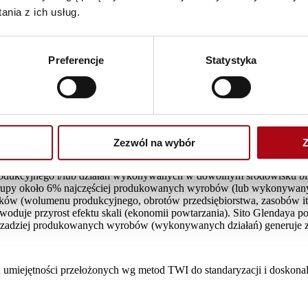
nia z ich usług.
ufacturing na grunt pozaprodukcyjny. Szereg metod i narzędzi daje s
 marnotrawstwa, 5S, standaryzacja, sterowanie wizualne, rozwiązywan
ebę) w zakresie adaptacji istniejących rozwiązań inżynierii przemys
Preferencje
Statystyka
 równoważenie tempa pracy itp.)
ktywności oparty na procesowym rachunku kosztów strumienia wartośc
 decyzji, które są zorientowane na wdrażanie Lean Manufacturing. Po
szczególnych metod i technik Lean Management. Postuluje ocenę efek
Zezwól na wybór
Z
produkcyjnego i/lub działań wykonywanych w dowolnym środowisku bi
 grupy około 6% najczęściej produkowanych wyrobów (lub wykonywan
ów (wolumenu produkcyjnego, obrotów przedsiębiorstwa, zasobów itp.
owoduje przyrost efektu skali (ekonomii powtarzania). Sito Glendaya 
jrzadziej produkowanych wyrobów (wykonywanych działań) generuje 
 umiejętności przełożonych wg metod TWI do standaryzacji i doskon