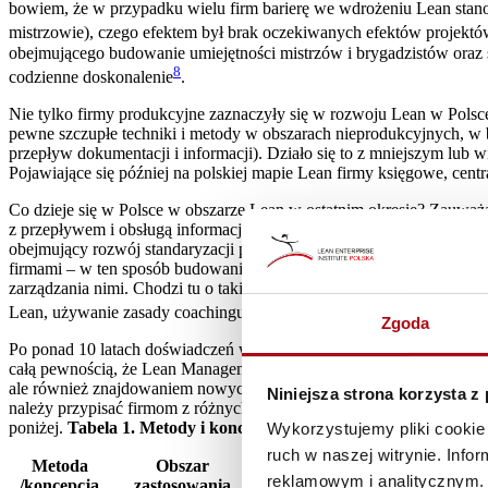
bowiem, że w przypadku wielu firm barierę we wdrożeniu Lean stanowi
mistrzowie), czego efektem był brak oczekiwanych efektów projektó
obejmującego budowanie umiejętności mistrzów i brygadzistów oraz s
8
codzienne doskonalenie
.
Nie tylko firmy produkcyjne zaznaczyły się w rozwoju Lean w Polsc
pewne szczupłe techniki i metody w obszarach nieprodukcyjnych, w bi
przepływ dokumentacji i informacji). Działo się to z mniejszym lub
Pojawiające się później na polskiej mapie Lean firmy księgowe, cen
Co dzieje się w Polsce w obszarze Lean w ostatnim okresie? Zauważa
z przepływem i obsługą informacji. Z optymizmem witamy również pi
obejmujący rozwój standaryzacji pracy kierownictwa firm, i to nie 
firmami – w ten sposób budowanie stabilności procesów przeniosło s
zarządzania nimi. Chodzi tu o takie metody jak proces codziennego 
Lean, używanie zasady coachingu w relacjach przełożony-podwładny
Zgoda
Po ponad 10 latach doświadczeń w propagowaniu i wdrażaniu koncepc
całą pewnością, że Lean Management nie jest wyłączną własnością, cz
ale również znajdowaniem nowych obszarów zastosowania oraz rozwo
Niniejsza strona korzysta z
należy przypisać firmom z różnych branż, również znacząca jest tu 
poniżej.
Tabela 1. Metody i koncepcje, rozwinięte na świecie w ci
Wykorzystujemy pliki cookie 
ruch w naszej witrynie. Inf
Metoda
Obszar
reklamowym i analitycznym. 
/koncepcja
zastosowania