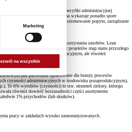
ię z powodzeniem zaadaptować do specyfiki administracyjnej
ie problemów). Sfera administracyjna wykazuje ponadto spore
łowej obecnych w Lean Management (poziomowanie popytu, zarządzanie
Marketing
i połączonym z analizą stopnia wykorzystania zasobów. Lean
zwala ocenić korzyści wynikające z projektów map stanu przyszłego
tywności w wymiarze nie tylko operacyjnym, ale również
ezwól na wszystkie
znesowym (ale pierwotnie opracowane dla branży procesów
ych czynności administracyjnych w środowisku pozaprodukcyjnym),
). Te 6% wyrobów (czynności) to tzw. strumień zielony, którego
pozwala również dowieść bezzasadności części asortymentu
zaledwie 1% przychodów (lub skutków).
alenia pracy w zakładach wysoko zautomatyzowanych.