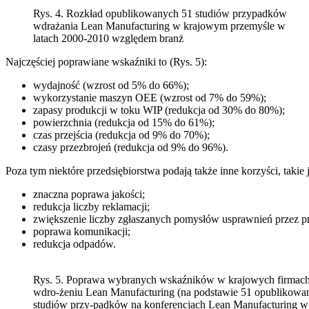
Rys. 4. Rozkład opublikowanych 51 studiów przypadków
wdrażania Lean Manufacturing w krajowym przemyśle w
latach 2000-2010 względem branż
Najczęściej poprawiane wskaźniki to (Rys. 5):
wydajność (wzrost od 5% do 66%);
wykorzystanie maszyn OEE (wzrost od 7% do 59%);
zapasy produkcji w toku WIP (redukcja od 30% do 80%);
powierzchnia (redukcja od 15% do 61%);
czas przejścia (redukcja od 9% do 70%);
czasy przezbrojeń (redukcja od 9% do 96%).
Poza tym niektóre przedsiębiorstwa podają także inne korzyści, takie j
znaczna poprawa jakości;
redukcja liczby reklamacji;
zwiększenie liczby zgłaszanych pomysłów usprawnień przez p
poprawa komunikacji;
redukcja odpadów.
Rys. 5. Poprawa wybranych wskaźników w krajowych firmach
wdro-żeniu Lean Manufacturing (na podstawie 51 opublikowa
studiów przy-padków na konferencjach Lean Manufacturing w 