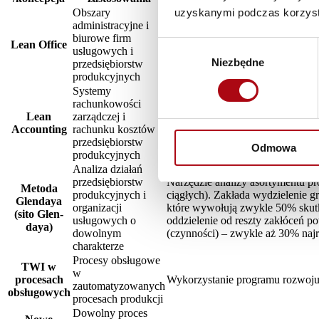
uzyskanymi podczas korzysta
Obszary
administracyjne i
Przeniesienie rozwiązań Lean Man
biurowe firm
(mapowanie procesów, eliminacja
Lean Office
Wybór
usługowych i
podobieństwo (a zarazem i potrz
Niezbędne
zgody
przedsiębiorstw
priorytetami w przepływie pracy,
produkcyjnych
Systemy
rachunkowości
Alternatywny system pomiaru efe
Lean
zarządczej i
Accounting wspiera podejmowanie
Accounting
rachunku kosztów
oraz ocenić wyniki wdrożenia po
przedsiębiorstw
finansowym.
Odmowa
produkcyjnych
Analiza działań
przedsiębiorstw
Narzędzie analizy asortymentu 
Metoda
produkcyjnych i
ciągłych). Zakłada wydzielenie
Glendaya
organizacji
które wywołują zwykle 50% skutk
(sito Glen-
usługowych o
oddzielenie od reszty zakłóceń p
daya)
dowolnym
(czynności) – zwykle aż 30% na
charakterze
Procesy obsługowe
TWI w
w
procesach
Wykorzystanie programu rozwoju
zautomatyzowanych
obsługowych
procesach produkcji
Dowolny proces