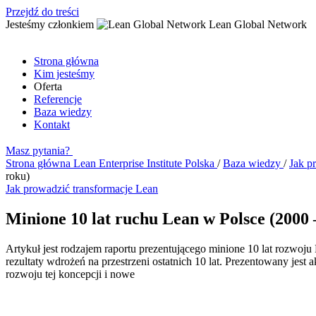
Przejdź do treści
Jesteśmy członkiem
Lean Global Network
Strona główna
Kim jesteśmy
Oferta
Referencje
Baza wiedzy
Kontakt
Masz pytania?
Strona główna
Lean Enterprise Institute Polska
/
Baza wiedzy
/
Jak p
roku)
Jak prowadzić transformacje Lean
Minione 10 lat ruchu Lean w Polsce (2000 
Artykuł jest rodzajem raportu prezentującego minione 10 lat rozwo
rezultaty wdrożeń na przestrzeni ostatnich 10 lat. Prezentowany jes
rozwoju tej koncepcji i nowe