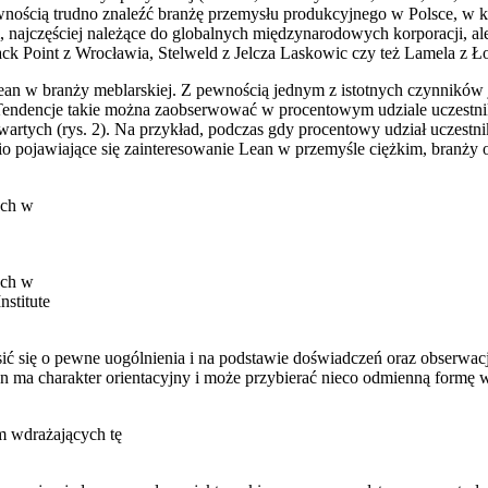
nością trudno znaleźć branżę przemysłu produkcyjnego w Polsce, w k
, najczęściej należące do globalnych międzynarodowych korporacji, 
ack Point z Wrocławia, Stelweld z Jelcza Laskowic czy też Lamela z Ł
ean w branży meblarskiej. Z pewnością jednym z istotnych czynników je
 Tendencje takie można zaobserwować w procentowym udziale uczest
wartych (rys. 2). Na przykład, podczas gdy procentowy udział uczestn
nio pojawiające się zainteresowanie Lean w przemyśle ciężkim, branż
ych w
ych w
nstitute
 się o pewne uogólnienia i na podstawie doświadczeń oraz obserwacji
 ma charakter orientacyjny i może przybierać nieco odmienną formę w
m wdrażających tę