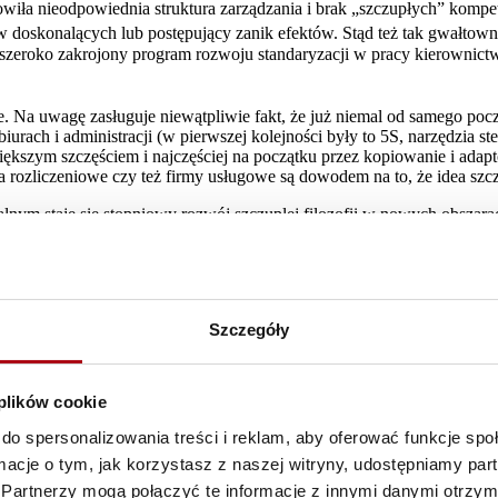
ła nieodpowiednia struktura zarządzania i brak „szczupłych” kompetencj
w doskonalących lub postępujący zanik efektów. Stąd też tak gwałtow
zeroko zakrojony program rozwoju standaryzacji w pracy kierownictwa
e. Na uwagę zasługuje niewątpliwie fakt, że już niemal od samego p
urach i administracji (w pierwszej kolejności były to 5S, narzędzia st
 większym szczęściem i najczęściej na początku przez kopiowanie i ad
tra rozliczeniowe czy też firmy usługowe są dowodem na to, że idea 
lnym staje się stopniowy rozwój szczupłej filozofii w nowych obszara
erwsze oznaki zainteresowania koncepcją Lean w służbie zdrowia. Wra
tylko na niskim i średnim poziomie zarządzania, ale również tym naj
ię z szeregowych stanowisk produkcyjnych, od podstawowych metod Lea
doskonalenia, ustrukturyzowane, co-zmianowe spotkania przy tablicac
9
, stosowanie metody raportu A3
, narzucającego sposób myślenia w
Szczegóły
ji Lean Management w Polsce, jak również dzięki naszej obecności w 
y domeną Toyoty. Okres ostatnich kilkunastu lat cechował się nie tyl
jem zupełnie nowych narzędzi i koncepcji wspierających zarządzani
 plików cookie
rola ekspertów współpracujących w ramach Lean Global Network (www.l
ągu ostatnich 10 lat, a rozszerzające zestaw tradycyjnych metod i
do spersonalizowania treści i reklam, aby oferować funkcje sp
ormacje o tym, jak korzystasz z naszej witryny, udostępniamy p
Charakterystyka
Partnerzy mogą połączyć te informacje z innymi danymi otrzym