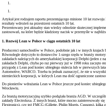
Artykuł jest rodzajem raportu prezentującego minione 10 lat rozwo
rezultaty wdrożeń na przestrzeni ostatnich 10 lat.
Prezentowany jest aktualny stan wiedzy odnośnie skutecznej impleme
zastosowań, na które będzie kładziony nacisk w przemyśle w najbliżs
1. Rozwój Lean w Polsce w ciągu ostatnich 10 lat
Producenci samochodów w Polsce, podobnie jak i w innych krajach 
Równolegle dotyczyło to dostawców 1-szego rzędu w branży motoryza
zakładach należących do amerykańskiej korporacji Delphi (jeden z 
zakładach Delphi, chyba po raz pierwszy już w 1998 roku zaczęto 
przygodę z Lean pod koniec ubiegłego stulecia lub w pierwszych lata
Automotive, WABCO. Trzeba tu jednak zaznaczyć, że nie u wszystkich
niemieckich korporacji, w których Lean ma dość ograniczone zastos
Do pionierów wdrażania Lean w Polsce jeszcze pod koniec ubiegłego
Wrocławiu.
Za branżą motoryzacyjną szybko podążała branża AGD. W szczególno
zakłady Electroluxa. Z innych branż, które mocno zainteresowały się 
Flextronics), czy też FMCG (Gillette, Philip Morris, Cussons), k