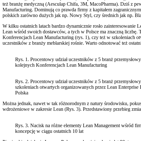
też branżę medyczną (Aesculap Chifa, 3M, MacoPharma). Dziś z pew
Manufacturing. Dominują co prawda firmy z kapitałem zagranicznym
polskich zarówno dużych jak np. Nowy Styl, czy średnich jak np. Bl
W kilku ostatnich latach bardzo dynamicznie rosło zainteresowanie L
Lean wśród swoich dostawców, a tych w Polsce ma znaczną liczbę.
Konferencjach Lean Manufacturing (rys. 1), czy też w szkoleniach ot
uczestników z branży meblarskiej rośnie. Warto odnotować też ostat
Rys. 1. Procentowy udział uczestników z 5 branż przemysłow
kolejnych Konferencjach Lean Manufacturing
Rys. 2. Procentowy udział uczestników z 5 branż przemysłow
szkoleniach otwartych organizowanych przez Lean Enterprise I
Polska
Można jednak, nawet w tak różnorodnym z natury środowisku, pokusić
wdrożeniowe w zakresie Lean (Rys. 3). Przedstawiony przebieg zmian
Rys. 3. Nacisk na różne elementy Lean Management wśród fir
koncepcję w ciągu ostatnich 10 lat