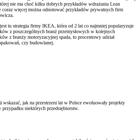
tórej nie ma choć kilku dobrych przykładów wdrażania Lean
ale coraz więcej można odnotować przykładów prywatnych firm
owicza.
st tu strategia firmy IKEA, która od 2 lat co najmniej popularyzuje
ników z poszczególnych branż przemysłowych w kolejnych
ików z branży motoryzacyjnej spada, to procentowy udział
y opakowań, czy budowlanej.
 wskazać, jak na przestrzeni lat w Polsce ewoluowały projekty
 przypadku niektórych przedsiębiorstw.