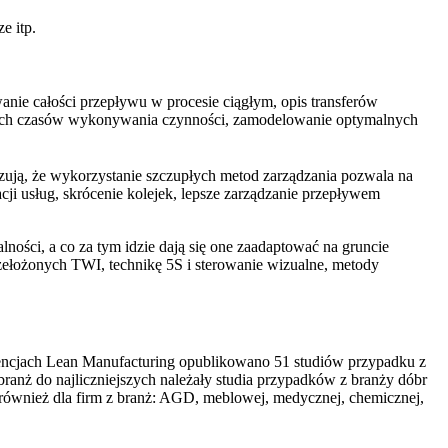
e itp.
anie całości przepływu w procesie ciągłym, opis transferów
owych czasów wykonywania czynności, zamodelowanie optymalnych
ją, że wykorzystanie szczupłych metod zarządzania pozwala na
acji usług, skrócenie kolejek, lepsze zarządzanie przepływem
lności, a co za tym idzie dają się one zaadaptować na gruncie
zełożonych TWI, technikę 5S i sterowanie wizualne, metody
erencjach Lean Manufacturing opublikowano 51 studiów przypadku z
 branż do najliczniejszych należały studia przypadków z branży dóbr
ównież dla firm z branż: AGD, meblowej, medycznej, chemicznej,