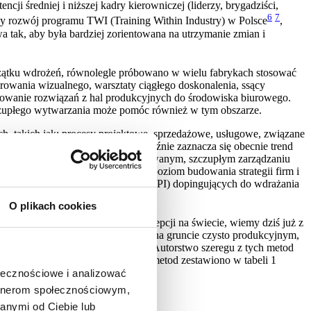
i średniej i niższej kadry kierowniczej (liderzy, brygadziści,
6
7
ny rozwój programu TWI (Training Within Industry) w Polsce
,
 tak, aby była bardziej zorientowana na utrzymanie zmian i
oczątku wdrożeń, równolegle próbowano w wielu fabrykach stosować
erowania wizualnego, warsztaty ciągłego doskonalenia, ssący
aptowanie rozwiązań z hal produkcyjnych do środowiska biurowego.
szczupłego wytwarzania może pomóc również w tym obszarze.
ch, takich jak: procesy projektowe, sprzedażowe, usługowe, związane
cając do firm produkcyjnych wyraźnie zaznacza się obecnie trend
wyższym. Mówi się wręcz o standaryzowanym, szczupłym zarządzaniu
n, na najwyższy szczebel, czyli poziom budowania strategii firm i
h obszarów, ustalanie wskaźników (KPI) dopingujących do wdrażania
g schematu PDCA.
O plikach cookies
głównym nurcie rozwoju tej koncepcji na świecie, wiemy dziś już z
ko adaptacją istniejących rozwiązań na gruncie czysto produkcyjnym,
e w myśl zasad Lean Management. Autorstwo szeregu z tych metod
eanglobal.org). Przykłady takich metod zestawiono w tabeli 1
 narzędzi Lean Manufacturing
.
ołecznościowe i analizować
artnerom społecznościowym,
anymi od Ciebie lub