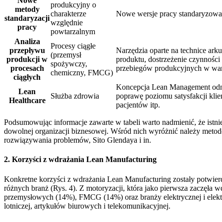
Nowe
produkcyjny o
metody
charakterze
Nowe wersje pracy standaryzowanej
standaryzacji
względnie
pracy
powtarzalnym
Analiza
Procesy ciągłe
przepływu
Narzędzia oparte na technice ark
(przemysł
produkcji w
produktu, dostrzeżenie czynnoś
spożywczy,
procesach
przebiegów produkcyjnych w waru
chemiczny, FMCG)
ciągłych
Koncepcja Lean Management odnie
Lean
Służba zdrowia
poprawę poziomu satysfakcji klien
Healthcare
pacjentów itp.
Podsumowując informacje zawarte w tabeli warto nadmienić, że istniej
dowolnej organizacji biznesowej. Wśród nich wyróżnić należy metod
rozwiązywania problemów, Sito Glendaya i in.
2. Korzyści z wdrażania Lean Manufacturing
Konkretne korzyści z wdrażania Lean Manufacturing zostały potwier
różnych branż (Rys. 4). Z motoryzacji, która jako pierwsza zaczęła w
przemysłowych (14%), FMCG (14%) oraz branży elektrycznej i elekt
lotniczej, artykułów biurowych i telekomunikacyjnej.