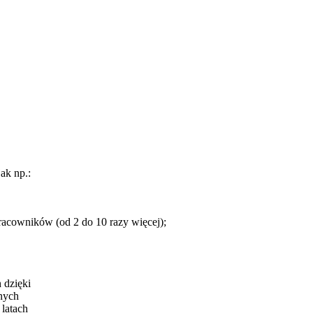
ak np.:
racowników (od 2 do 10 razy więcej);
 dzięki
nych
latach