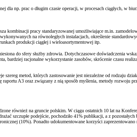
 dla np. prac o długim czasie operacji, w procesach ciągłych, w biurz
usza kombinacji pracy standaryzowanej umożliwiające m.in. zamodelow
ci wykonywanych na równoległych instalacjach, określenie standard
nkach produkcji ciągłej i wieloasortymentowej itp.
siona do sfery służby zdrowia. Dotychczasowe doświadczenia wskazu
ta, bardziej racjonalne wykorzystanie zasobów, skrócenie czasu realiz
e szereg metod, których zastosowanie jest niezależne od rodzaju działa
ę raportu A3 oraz związany z nią sposób myślenia, metody rozwoju pr
dzone również na gruncie polskim. W ciągu ostatnich 10 lat na Konf
drażać szczupłe podejście, pochodziło 41% publikacji, a z pozostałych
ronicznej (10%). Ponadto udokumentowane korzyści zaprezentowano r