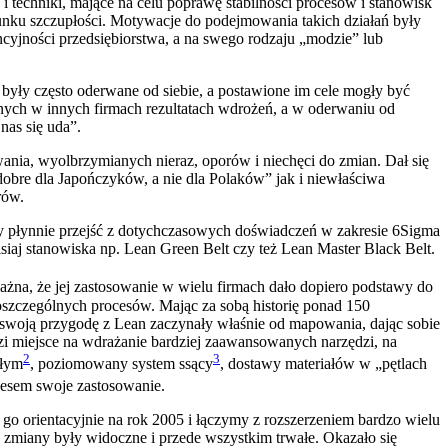
i techniki, mające na celu poprawę stabilności procesów i stanowisk
nku szczupłości. Motywacje do podejmowania takich działań były
yjności przedsiębiorstwa, a na swego rodzaju „modzie” lub
 były często oderwane od siebie, a postawione im cele mogły być
anych w innych firmach rezultatach wdrożeń, a w oderwaniu od
nas się uda”.
ania, wyolbrzymianych nieraz, oporów i niechęci do zmian. Dał się
dobre dla Japończyków, a nie dla Polaków” jak i niewłaściwa
rów.
ały płynnie przejść z dotychczasowych doświadczeń w zakresie 6Sigma
siaj stanowiska np. Lean Green Belt czy też Lean Master Black Belt.
e ważna, że jej zastosowanie w wielu firmach dało dopiero podstawy do
oszczególnych procesów. Mając za sobą historię ponad 150
e swoją przygodę z Lean zaczynały właśnie od mapowania, dając sobie
dzi miejsce na wdrażanie bardziej zaawansowanych narzędzi, na
2
3
głym
, poziomowany system ssący
, dostawy materiałów w „pętlach
kcesem swoje zastosowanie.
y go orientacyjnie na rok 2005 i łączymy z rozszerzeniem bardzo wielu
 zmiany były widoczne i przede wszystkim trwałe. Okazało się