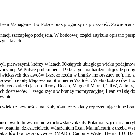
ju Lean Management w Polsce oraz prognozy na przyszłość. Zawiera an
ntacji szczupłego podejścia. W końcowej części artykułu opisano persp
zych latach.
byli pierwszymi, którzy w latach 90-siątych ubiegłego wieku podejm
cyjnej. W Polsce pod koniec lat 90-siątych najbardziej dojrzałe pró
największych dostawców 1-szego rzędu w branży motoryzacyjnej), np. 
stosować metodę Mapowania Strumienia Wartości. Wielu dostawców 1-s
ch tego stulecia jak np. Remy, Bosch, Magnetti Marelli, TRW, Autoliv,
 dostawców 1-szego rzędu w branży motoryzacyjnej Lean stał się domin
owanie.
 wieku z pewnością należały również zakłady reprezentujące inne bran
ści warto tu wymienić wrocławskie zakłady Polar należące do ameryk
w ostatnim dziesięcioleciu wdrażaniem Lean Manufacturing trzeba wymie
ilka zakładów branży spożywczej (MARS, Cadbury Wedel, Heinz, LU, D