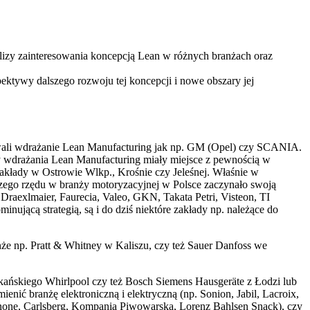
alizy zainteresowania koncepcją Lean w różnych branżach oraz
ektywy dalszego rozwoju tej koncepcji i nowe obszary jej
owali wdrażanie Lean Manufacturing jak np. GM (Opel) czy SCANIA.
by wdrażania Lean Manufacturing miały miejsce z pewnością w
zakłady w Ostrowie Wlkp., Krośnie czy Jeleśnej. Właśnie w
zego rzędu w branży motoryzacyjnej w Polsce zaczynało swoją
 Draexlmaier, Faurecia, Valeo, GKN, Takata Petri, Visteon, TI
ującą strategią, są i do dziś niektóre zakłady np. należące do
że np. Pratt & Whitney w Kaliszu, czy też Sauer Danfoss we
ańskiego Whirlpool czy też Bosch Siemens Hausgeräte z Łodzi lub
nić branżę elektroniczną i elektryczną (np. Sonion, Jabil, Lacroix,
anone, Carlsberg, Kompania Piwowarska, Lorenz Bahlsen Snack), czy