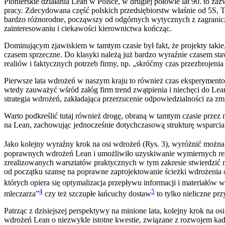
Pionierskie działania Lean w Polsce, w drugiej połowie lat 90. to z
pracy. Zdecydowana część polskich przedsiębiorstw właśnie od 5S,
bardzo różnorodne, począwszy od odgórnych wytycznych z zagraniczn
zainteresowaniu i ciekawości kierownictwa kończąc.
Dominującym zjawiskiem w tamtym czasie był fakt, że projekty takie
czasem sprzeczne. Do klasyki należą już bardzo wyraźnie czasem sta
realiów i faktycznych potrzeb firmy, np. „skróćmy czas przezbroje
Pierwsze lata wdrożeń w naszym kraju to również czas eksperymentow
wtedy zauważyć wśród załóg firm trend zwątpienia i niechęci do Lea
strategia wdrożeń, zakładająca przerzucenie odpowiedzialności za z
Warto podkreślić tutaj również drogę, obraną w tamtym czasie przez
na Lean, zachowując jednocześnie dotychczasową strukturę wsparcia 
Jako kolejny wyraźny krok na osi wdrożeń (Rys. 3), wyróżnić możn
poprawnych wdrożeń Lean i umożliwiło uzyskiwanie wymiernych rezul
zrealizowanych warsztatów praktycznych w tym zakresie stwierdzić m
od początku szansę na poprawne zaprojektowanie ścieżki wdrożenia or
których opiera się optymalizacja przepływu informacji i materiałów w
4
5
mleczarza”
czy też szczupłe łańcuchy dostaw
to tylko nieliczne pr
Patrząc z dzisiejszej perspektywy na minione lata, kolejny krok na o
wdrożeń Lean o niezwykle istotne kwestie, związane z rozwojem kadr