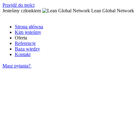
Przejdź do treści
Jesteśmy członkiem
Lean Global Network
Strona główna
Kim jesteśmy
Oferta
Referencje
Baza wiedzy
Kontakt
Masz pytania?