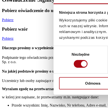
Pobierz oświadczenie do uzupełnienia
Niniejsza strona korzysta z
Pobierz
Wykorzystujemy pliki cookie 
ruch w naszej witrynie. Inf
Pobierz wzór
reklamowym i analitycznym. 
uzyskanymi podczas korzysta
Pobierz
Dlaczego prosimy o wypełnienie oświadczenia?
Wybór
Niezbędne
zgody
Podpisanie tego oświadczenia przez każdego uczestnika szkolenia je
Sp. z o.o.
Na jakiej podstawie prosimy o udostępnienie danych?
Uczestnicy lub osoby zapisujące na szkolenie zaznaczają zgodę zwią
Odmowa
Wyrażam zgodę na przetwarzanie moich danych przez Lean Enterpr
w której jest napisane, że przetwarzamy m.in. następujące dane:
Przede wszystkim: Imię, Nazwisko, Nr telefonu, Adres e-mail,