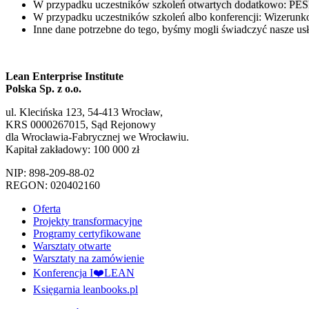
W przypadku uczestników szkoleń otwartych dodatkowo: PES
W przypadku uczestników szkoleń albo konferencji: Wizerun
Inne dane potrzebne do tego, byśmy mogli świadczyć nasze usł
Lean Enterprise Institute
Polska Sp. z o.o.
ul. Klecińska 123, 54-413 Wrocław,
KRS 0000267015, Sąd Rejonowy
dla Wrocławia-Fabrycznej we Wrocławiu.
Kapitał zakładowy: 100 000 zł
NIP: 898-209-88-02
REGON: 020402160
Oferta
Projekty transformacyjne
Programy certyfikowane
Warsztaty otwarte
Warsztaty na zamówienie
Konferencja I❤️LEAN
Księgarnia leanbooks.pl