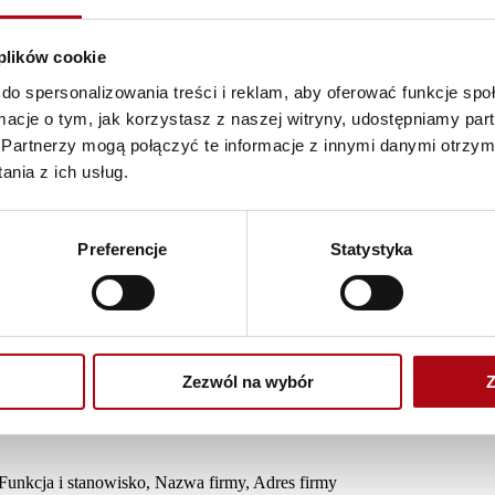
 plików cookie
do spersonalizowania treści i reklam, aby oferować funkcje sp
ormacje o tym, jak korzystasz z naszej witryny, udostępniamy p
Partnerzy mogą połączyć te informacje z innymi danymi otrzym
nia z ich usług.
Preferencje
Statystyka
st warunkiem koniecznym dopuszczenia do udziału w szkoleniu, a wynik
zaną z przetwarzaniem danych:
Zezwól na wybór
Z
ise Institute Polska Sp. z o.o.
 Funkcja i stanowisko, Nazwa firmy, Adres firmy