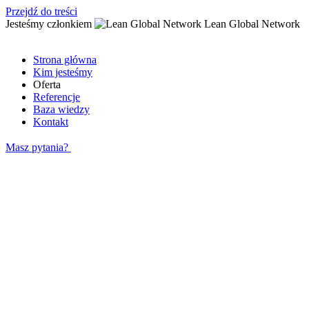
Przejdź do treści
Jesteśmy członkiem
Lean Global Network
Strona główna
Kim jesteśmy
Oferta
Referencje
Baza wiedzy
Kontakt
Masz pytania?