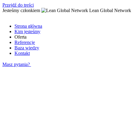
Przejdź do treści
Jesteśmy członkiem
Lean Global Network
Strona główna
Kim jesteśmy
Oferta
Referencje
Baza wiedzy
Kontakt
Masz pytania?