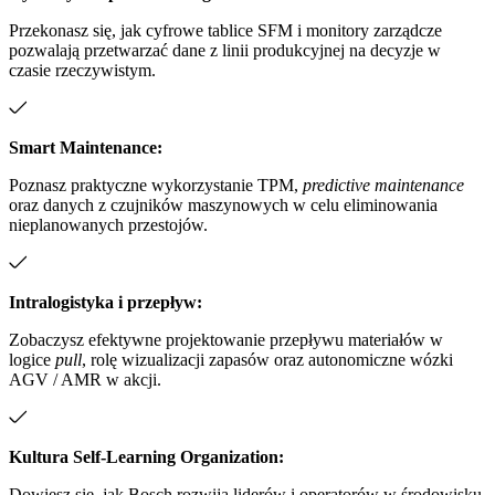
Przekonasz się, jak cyfrowe tablice SFM i monitory zarządcze
pozwalają przetwarzać dane z linii produkcyjnej na decyzje w
czasie rzeczywistym.
Smart Maintenance:
Poznasz praktyczne wykorzystanie TPM,
predictive maintenance
oraz danych z czujników maszynowych w celu eliminowania
nieplanowanych przestojów.
Intralogistyka i przepływ:
Zobaczysz efektywne projektowanie przepływu materiałów w
logice
pull
, rolę wizualizacji zapasów oraz autonomiczne wózki
AGV / AMR w akcji.
Kultura Self-Learning Organization:
Dowiesz się, jak Bosch rozwija liderów i operatorów w środowisku