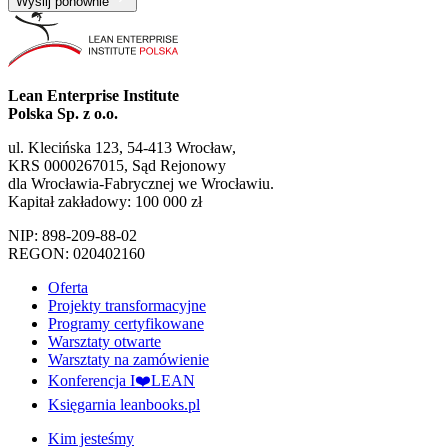
Wyślij ponownie
Lean Enterprise Institute
Polska Sp. z o.o.
ul. Klecińska 123, 54-413 Wrocław,
KRS 0000267015, Sąd Rejonowy
dla Wrocławia-Fabrycznej we Wrocławiu.
Kapitał zakładowy: 100 000 zł
NIP: 898-209-88-02
REGON: 020402160
Oferta
Projekty transformacyjne
Programy certyfikowane
Warsztaty otwarte
Warsztaty na zamówienie
Konferencja I❤️LEAN
Księgarnia leanbooks.pl
Kim jesteśmy