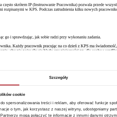
a często skrótem IP (Instruowanie Pracownika) pozwala przede wszys
ami rozpisanymi w KPS. Podczas zatrudnienia kilku nowych pracown
c go i sprawdzając, jak sobie radzi przy wykonaniu zadania.
ownika. Każdy pracownik pracując na co dzień z KPS ma świadomość, 
a, aby nie pojawiły się błędy czy niejasności np. dla osoby weryfiku
edynczego kroku bez dopytywania koleżanki czy kolegi lub podejmow
ie z zaleceniami przełożonego.
erwacją pracy pracownika. Mam wtedy możliwość zweryfikowania, cz
Szczegóły
ej części kroku w pracy, którą w narzędziu TWI nazywamy „zabiegie
 zespole oraz w wynikach pracy, zostaje wdrożone do codziennego wyko
żdy pracownik wie, że jest ważnym ogniwem w zespole.
 plików cookie
do spersonalizowania treści i reklam, aby oferować funkcje sp
ormacje o tym, jak korzystasz z naszej witryny, udostępniamy p
Partnerzy mogą połączyć te informacje z innymi danymi otrzym