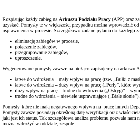
Rozpisując każdy zabieg na
Arkuszu Podziału Pracy
(APP) oraz zad
uzyskać. Pomysły te w większości przypadku można wprowadzić od 
usprawnienia w procesie. Szczegółowo zadane pytania do każdego za
eliminację zabiegów w procesie,
połączenie zabiegów,
przegrupowanie zabiegów,
uproszczenie.
Wygenerowane pomysły zawsze na bieżąco zapisujemy na arkuszu AP
łatwe do wdrożenia – mały wpływ na pracę (tzw. „Bułki z mas
łatwe do wdrożenia – duży wpływ na pracę („Perły”, które wym
duży wpływ na pracę – trudne do wdrożenia („Ostrygi” – wy
trudne do wdrożenia – niewiele usprawniające („Białe słonie”).
Pomysły, które nie mają negatywnego wpływu na pracę innych Depart
Pomysły zawsze posiadają określoną datę weryfikacji oraz właścicie
jaki jest ich status. Tak szczegółowa analiza problemu pozwala nam 
można wdrożyć w oddziale, zespole.