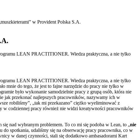
„muszkieterami” w Provident Polska S.A.
.A.
 Programu LEAN PRACTITIONER. Wiedza praktyczna, a nie tylko
 Programu LEAN PRACTITIONER. Wiedza praktyczna, a nie tylko
mnie do tego, że jest to fajne narzędzie do pracy nie tylko w
ramie było wykonanie samodzielnie pracy z grupą osób, która nie
anie jak przekonać najlepszych pracowników, nazywamy ich w
awsze robiliśmy”, „tak mi przekazano” ciężko wyeliminować z
ny w codziennej pracy również nie widzi kreatywności pracowników
am się nad wybranym problemem. To co mi się podoba w Lean, to „
nie
niu do spotkania, udaliśmy się na obserwację pracy pracownika, co w
wnicy w danej czynności, stali się dodatkowo ambasadorami Kart