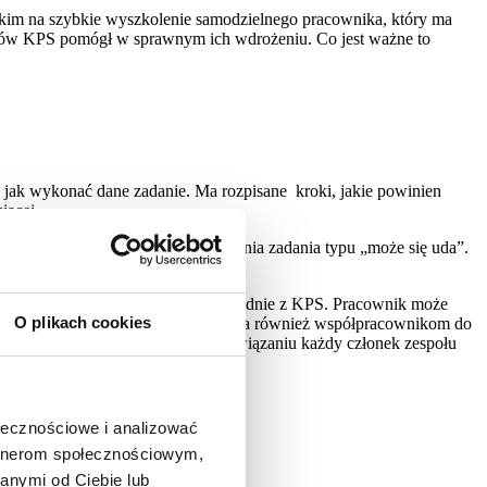
tkim na szybkie wyszkolenie samodzielnego pracownika, który ma
ików KPS pomógł w sprawnym ich wdrożeniu. Co jest ważne to
jak wykonać dane zadanie. Ma rozpisane kroki, jakie powinien
jącej.
ania próby samodzielnego wykonania zadania typu „może się uda”.
y dane zadanie jest wykonywane zgodnie z KPS. Pracownik może
O plikach cookies
m”. Każda zmiana jest przedstawiona również współpracownikom do
nania zadania. Dzięki takiemu rozwiązaniu każdy członek zespołu
ołecznościowe i analizować
artnerom społecznościowym,
anymi od Ciebie lub