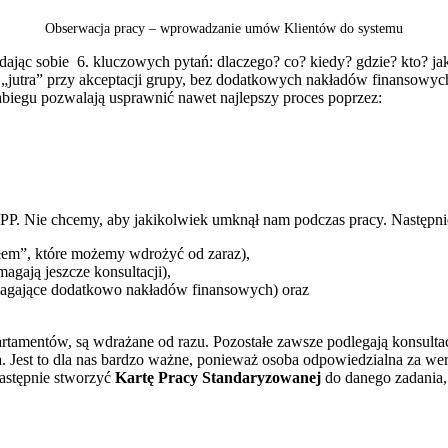
Obserwacja pracy – wprowadzanie umów Klientów do systemu
ając sobie 6. kluczowych pytań: dlaczego? co? kiedy? gdzie? kto? ja
„jutra” przy akceptacji grupy, bez dodatkowych nakładów finansowy
biegu pozwalają usprawnić nawet najlepszy proces poprzez:
P. Nie chcemy, aby jakikolwiek umknął nam podczas pracy. Następn
łem”, które możemy wdrożyć od zaraz),
agają jeszcze konsultacji),
magające dodatkowo nakładów finansowych) oraz
amentów, są wdrażane od razu. Pozostałe zawsze podlegają konsultac
la. Jest to dla nas bardzo ważne, ponieważ osoba odpowiedzialna za w
następnie stworzyć
Kartę Pracy Standaryzowanej
do danego zadania,