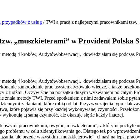
a przypadków z usług
/
TWI a praca z najlepszymi pracownikami tzw. 
tzw. „muszkieterami” w Provident Polska S
w metodą 4 kroków, Audytów/obserwacji, dowiedziałam się podczas
w metodą 4 kroków, Audytów/obserwacji, dowiedziałam się podczas
nanie samodzielnie prac usystematyzowało wiedzę, a także przekonało 
cy z ludźmi. Oczywiście na początku dużym wyzwaniem po całym Prog
 nie znała metody TWI. Przed spotkaniem z nimi zadawałam sobie pyt
ziennymi zadaniami, które robią od lat. Przyzwyczajenia typu „tak z
twa, które pojawia się przy każdej wykonywanej czynności. Przełożo
ykonują tą samą czynność, ale okazuje się że każdy inaczej.
ajlepszymi pracownikami, owymi „muszkieterami”, z którymi pochylił
ce tego problemu w celu zidentyfikowania go. Dlatego też po wprowadze
zania, ale przede wszystkim „muszkieterowie”, ci nasi najlepsi praco