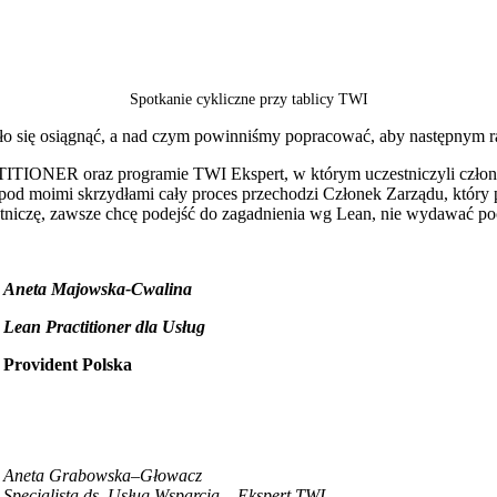
Spotkanie cykliczne przy tablicy TWI
się osiągnąć, a nad czym powinniśmy popracować, aby następnym ra
ONER oraz programie TWI Ekspert, w którym uczestniczyli członko
ie pod moimi skrzydłami cały proces przechodzi Członek Zarządu, któ
stniczę, zawsze chcę podejść do zagadnienia wg Lean, nie wydawać po
Aneta Majowska-Cwalina
Lean Practitioner dla Usług
Provident Polska
Aneta Grabowska–Głowacz
Specjalista ds. Usług Wsparcia, Ekspert TWI