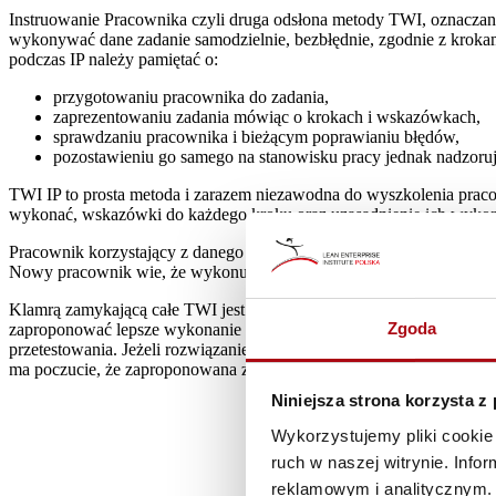
Instruowanie Pracownika czyli druga odsłona metody TWI, oznaczan
wykonywać dane zadanie samodzielnie, bezbłędnie, zgodnie z krok
podczas IP należy pamiętać o:
przygotowaniu pracownika do zadania,
zaprezentowaniu zadania mówiąc o krokach i wskazówkach,
sprawdzaniu pracownika i bieżącym poprawianiu błędów,
pozostawieniu go samego na stanowisku pracy jednak nadzorują
TWI IP to prosta metoda i zarazem niezawodna do wyszkolenia prac
wykonać, wskazówki do każdego kroku oraz uzasadnienie ich wykonani
Pracownik korzystający z danego KPS ma możliwość powrotu do poj
Nowy pracownik wie, że wykonując daną czynność, wykona ją zgodn
Klamrą zamykającą całe TWI jest audyt, jednak ja to nazywam obs
Zgoda
zaproponować lepsze wykonanie danego kroku czy nawet drobniejsz
przetestowania. Jeżeli rozwiązanie pracownika znajduje poparcie w
ma poczucie, że zaproponowana zmiana będzie poddana analizie. Ka
Niniejsza strona korzysta z
Wykorzystujemy pliki cookie 
ruch w naszej witrynie. Inf
reklamowym i analitycznym. 