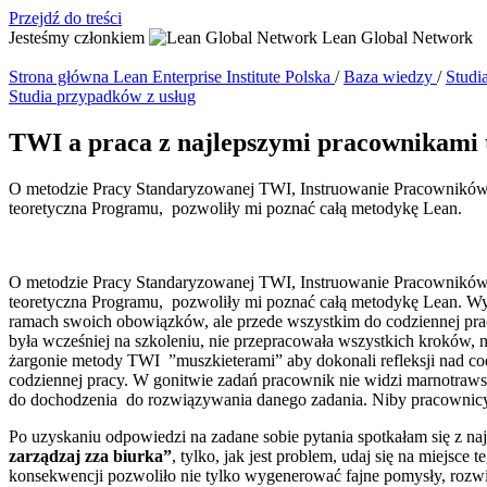
Przejdź do treści
Jesteśmy członkiem
Lean Global Network
Strona główna
Lean Enterprise Institute Polska
/
Baza wiedzy
/
Studi
Studia przypadków z usług
TWI a praca z najlepszymi pracownikami 
O metodzie Pracy Standaryzowanej TWI, Instruowanie Pracownikó
teoretyczna Programu, pozwoliły mi poznać całą metodykę Lean.
O metodzie Pracy Standaryzowanej TWI, Instruowanie Pracownikó
teoretyczna Programu, pozwoliły mi poznać całą metodykę Lean. Wyko
ramach swoich obowiązków, ale przede wszystkim do codziennej pra
była wcześniej na szkoleniu, nie przepracowała wszystkich kroków,
żargonie metody TWI ”muszkieterami” aby dokonali refleksji nad cod
codziennej pracy. W gonitwie zadań pracownik nie widzi marnotraws
do dochodzenia do rozwiązywania danego zadania. Niby pracownicy w
Po uzyskaniu odpowiedzi na zadane sobie pytania spotkałam się z n
zarządzaj zza biurka”
, tylko, jak jest problem, udaj się na miejs
konsekwencji pozwoliło nie tylko wygenerować fajne pomysły, rozwią