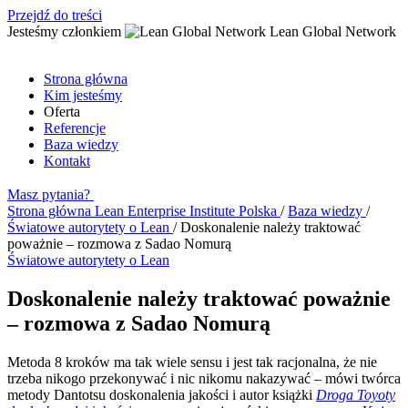
Przejdź do treści
Jesteśmy członkiem
Lean Global Network
Strona główna
Kim jesteśmy
Oferta
Referencje
Baza wiedzy
Kontakt
Masz pytania?
Strona główna
Lean Enterprise Institute Polska
/
Baza wiedzy
/
Światowe autorytety o Lean
/
Doskonalenie należy traktować
poważnie – rozmowa z Sadao Nomurą
Światowe autorytety o Lean
Doskonalenie należy traktować poważnie
– rozmowa z Sadao Nomurą
Metoda 8 kroków ma tak wiele sensu i jest tak racjonalna, że nie
trzeba nikogo przekonywać i nic nikomu nakazywać – mówi twórca
metody Dantotsu doskonalenia jakości i autor książki
Droga Toyoty