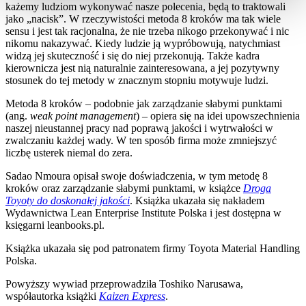
każemy ludziom wykonywać nasze polecenia, będą to traktowali
jako „nacisk”. W rzeczywistości metoda 8 kroków ma tak wiele
sensu i jest tak racjonalna, że nie trzeba nikogo przekonywać i nic
nikomu nakazywać. Kiedy ludzie ją wypróbowują, natychmiast
widzą jej skuteczność i się do niej przekonują. Także kadra
kierownicza jest nią naturalnie zainteresowana, a jej pozytywny
stosunek do tej metody w znacznym stopniu motywuje ludzi.
Metoda 8 kroków – podobnie jak zarządzanie słabymi punktami
(ang.
weak point management
) – opiera się na idei upowszechnienia
naszej nieustannej pracy nad poprawą jakości i wytrwałości w
zwalczaniu każdej wady. W ten sposób firma może zmniejszyć
liczbę usterek niemal do zera.
Sadao Nmoura opisał swoje doświadczenia, w tym metodę 8
kroków oraz zarządzanie słabymi punktami, w książce
Droga
Toyoty do doskonałej jakości
. Książka ukazała się nakładem
Wydawnictwa Lean Enterprise Institute Polska i jest dostępna w
księgarni leanbooks.pl.
Książka ukazała się pod patronatem firmy Toyota Material Handling
Polska.
Powyższy wywiad przeprowadziła Toshiko Narusawa,
współautorka książki
Kaizen Express
.