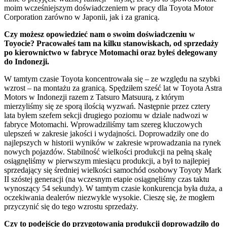
moim wcześniejszym doświadczeniem w pracy dla Toyota Motor
Corporation zarówno w Japonii, jak i za granicą.
Czy możesz opowiedzieć nam o swoim doświadczeniu w
Toyocie? Pracowałeś tam na kilku stanowiskach, od sprzedaży
po kierownictwo w fabryce Motomachi oraz byłeś delegowany
do Indonezji.
W tamtym czasie Toyota koncentrowała się – ze względu na szybki
wzrost – na montażu za granicą. Spędziłem sześć lat w Toyota Astra
Motors w Indonezji razem z Tatsuro Matsuurą, z którym
mierzyliśmy się ze sporą ilością wyzwań. Następnie przez cztery
lata byłem szefem sekcji drugiego poziomu w dziale nadwozi w
fabryce Motomachi. Wprowadziliśmy tam szereg kluczowych
ulepszeń w zakresie jakości i wydajności. Doprowadziły one do
najlepszych w historii wyników w zakresie wprowadzania na rynek
nowych pojazdów. Stabilność wielkości produkcji na pełną skalę
osiągnęliśmy w pierwszym miesiącu produkcji, a był to najlepiej
sprzedający się średniej wielkości samochód osobowy Toyoty Mark
II szóstej generacji (na wczesnym etapie osiągnęliśmy czas taktu
wynoszący 54 sekundy). W tamtym czasie konkurencja była duża, a
oczekiwania dealerów niezwykle wysokie. Cieszę się, że mogłem
przyczynić się do tego wzrostu sprzedaży.
Czy to podejście do przygotowania produkcji doprowadziło do