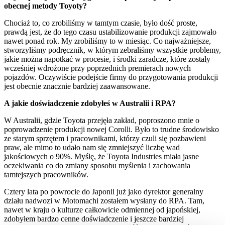
obecnej metody Toyoty?
Chociaż to, co zrobiliśmy w tamtym czasie, było dość proste,
prawdą jest, że do tego czasu ustabilizowanie produkcji zajmowało
nawet ponad rok. My zrobiliśmy to w miesiąc. Co najważniejsze,
stworzyliśmy podręcznik, w którym zebraliśmy wszystkie problemy,
jakie można napotkać w procesie, i środki zaradcze, które zostały
wcześniej wdrożone przy poprzednich premierach nowych
pojazdów. Oczywiście podejście firmy do przygotowania produkcji
jest obecnie znacznie bardziej zaawansowane.
A jakie doświadczenie zdobyłeś w Australii i RPA?
W Australii, gdzie Toyota przejęła zakład, poproszono mnie o
poprowadzenie produkcji nowej Corolli. Było to trudne środowisko
ze starym sprzętem i pracownikami, którzy czuli się pozbawieni
praw, ale mimo to udało nam się zmniejszyć liczbę wad
jakościowych o 90%. Myślę, że Toyota Industries miała jasne
oczekiwania co do zmiany sposobu myślenia i zachowania
tamtejszych pracowników.
Cztery lata po powrocie do Japonii już jako dyrektor generalny
działu nadwozi w Motomachi zostałem wysłany do RPA. Tam,
nawet w kraju o kulturze całkowicie odmiennej od japońskiej,
zdobyłem bardzo cenne doświadczenie i jeszcze bardziej