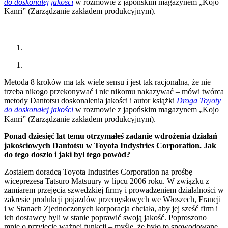
do doskonałej jakości
w rozmowie z japońskim magazynem „Kojo
Kanri” (Zarządzanie zakładem produkcyjnym).
Metoda 8 kroków ma tak wiele sensu i jest tak racjonalna, że nie
trzeba nikogo przekonywać i nic nikomu nakazywać – mówi twórca
metody Dantotsu doskonalenia jakości i autor książki
Droga Toyoty
do doskonałej jakości
w rozmowie z japońskim magazynem „Kojo
Kanri” (Zarządzanie zakładem produkcyjnym).
Ponad dziesięć lat temu otrzymałeś zadanie wdrożenia działań
jakościowych Dantotsu w Toyota Indystries Corporation. Jak
do tego doszło i jaki był tego powód?
Zostałem doradcą Toyota Industries Corporation na prośbę
wiceprezesa Tatsuro Matsuury w lipcu 2006 roku. W związku z
zamiarem przejęcia szwedzkiej firmy i prowadzeniem działalności w
zakresie produkcji pojazdów przemysłowych we Włoszech, Francji
i w Stanach Zjednoczonych korporacja chciała, aby jej sześć firm i
ich dostawcy byli w stanie poprawić swoją jakość. Poproszono
mnie o przyjęcie ważnej funkcji – myślę, że było to spowodowane