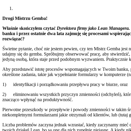
Drogi Mistrzu Gemba!
Właśnie skończyłem czytać
Dyrektora firmy jako Lean Managera. 
banku i przez ostatnie dwa lata zajmuję się procesami wspierając
rozwiązać?
Świetne pytanie, choć nie jestem pewien, czy ten Mistrz Gemba jest 
udajmy się do gemba. Spróbujmy obserwować pracę, aby stwierdzić, 
jedyną osobą, która staje przed podobnym wyzwaniem. Praktycznie ka
Aby przedstawić istotę procesów wspomagających w Twoim banku, pos
określone zadania, takie jak wypełnianie formularzy w komputerze (
1) identyfikacji i porządkowaniu przepływu pracy w biurze, oraz
2) eliminowaniu wszystkich przyczyn zmienności (odchyleń), któr
znacząco wpłynąć na produktywność.
Pierwotne przeszkody w przepływie i powody zmienności w takim śro
niekompletnymi formularzami jakie otrzymali od klientów, lub (tutaj
Liczba problemów zaczyna jednak wzrastać, kiedy zaczynamy mieć do 
twoich działań Lean, bo są one dla nich zupełnie niejasne. A kiedy nik