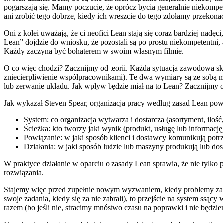
pogarszają się. Mamy poczucie, że oprócz bycia generalnie niekompet
ani zrobić tego dobrze, kiedy ich wreszcie do tego zdołamy przekona
Oni z kolei uważają, że ci neofici Lean stają się coraz bardziej nadęc
Lean” dojdzie do wniosku, że pozostali są po prostu niekompetentni, a
Każdy zaczyna być bohaterem w swoim własnym filmie.
O co więc chodzi? Zacznijmy od teorii. Każda sytuacja zawodowa s
zniecierpliwienie współpracownikami). Te dwa wymiary są ze sobą mo
lub zerwanie układu. Jak wpływ będzie miał na to Lean? Zacznijmy 
Jak wykazał Steven Spear, organizacja pracy według zasad Lean powo
System: co organizacja wytwarza i dostarcza (asortyment, ilość,
Ścieżka: kto tworzy jaki wynik (produkt, usługę lub informację)
Powiązanie: w jaki sposób klienci i dostawcy komunikują potrz
Działania: w jaki sposób ludzie lub maszyny produkują lub dos
W praktyce działanie w oparciu o zasady Lean sprawia, że nie tylko 
rozwiązania.
Stajemy więc przed zupełnie nowym wyzwaniem, kiedy problemy zacz
swoje zadania, kiedy się za nie zabrali), to przejście na system ssąc
razem (bo jeśli nie, stracimy mnóstwo czasu na poprawki i nie będzie