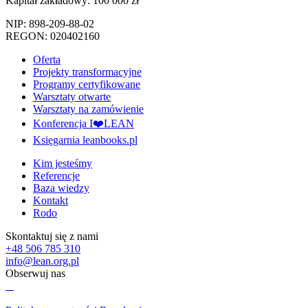
Kapitał zakładowy: 100 000 zł
NIP: 898-209-88-02
REGON: 020402160
Oferta
Projekty transformacyjne
Programy certyfikowane
Warsztaty otwarte
Warsztaty na zamówienie
Konferencja I❤️LEAN
Księgarnia leanbooks.pl
Kim jesteśmy
Referencje
Baza wiedzy
Kontakt
Rodo
Skontaktuj się z nami
+48 506 785 310
info@lean.org.pl
Obserwuj nas