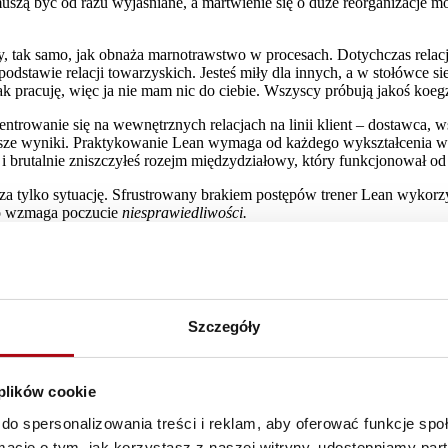
 muszą być od razu wyjaśniane, a martwienie się o duże reorganizacje 
ty, tak samo, jak obnaża marnotrawstwo w procesach. Dotychczas rela
dstawie relacji towarzyskich. Jesteś miły dla innych, a w stołówce sied
 jak pracuję, więc ja nie mam nic do ciebie. Wszyscy próbują jakoś koe
entrowanie się na wewnętrznych relacjach na linii klient – dostawca, 
sze wyniki. Praktykowanie Lean wymaga od każdego wykształcenia ws
 i brutalnie zniszczyłeś rozejm międzydziałowy, który funkcjonował od
 tylko sytuację. Sfrustrowany brakiem postępów trener Lean wykorzyst
lko wzmaga poczucie
niesprawiedliwości.
wiedzi. Na początku zastosujmy Lean do siebie. Jakie byłyby kryteri
o złotej zasady do oceny relacji zawodowych:
dobrych wyrobów na czas. Jak przekłada się to na przepływ informacji
 takich wymian jest dosyć niejasnych. Nawet kiedy wydobędziesz okreś
Szczegóły
aną wybrane, lub w jakim formacie dostarczone, nie pomoże ci uczynić ża
woich wczesnych występach komediowych Woody Allen opisywał świat (
kujemy, że nasi koledzy będą natychmiast dostępni i odpowiedzą na e-
 plików cookie
tych, którym odpowiadam szybciej. Im bardziej jesteś Lean, tym ważnie
do spersonalizowania treści i reklam, aby oferować funkcje sp
eruje odpowiedzi, a z czasem system ten może wyeliminować potrzebę w
dowego czasu odpowiedzi, aby uniknąć niepotrzebnego rozdrażnienia.
ormacje o tym, jak korzystasz z naszej witryny, udostępniamy p