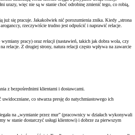
i urazy, więc nie są w stanie choć odrobinę zmienić tego, co robią,
sją już się pracuje. Jakakolwiek nić porozumienia znika. Kiedy „strona
 aroganccy, rzeczywiście trudno jest odpuścić i naprawić relacje.
ę wymiany pracy) oraz
relacji
(nastawień, takich jak dobra wola, czy
elacje. Z drugiej strony, natura relacji często wpływa na zawarcie
ania z bezpośrednimi klientami i dostawcami.
być uwidoczniane, co stwarza presję do natychmiastowego ich
olegała na „wymianie przez mur” (pracownicy w działach wykonywali
iemy w stanie dostarczyć usługi klientowi) i dobrze za pierwszym