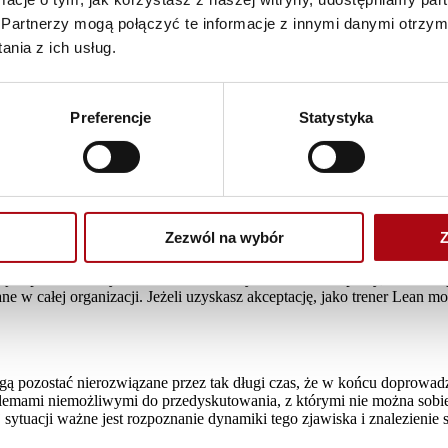
najpierw problemy”: każda troska, wyrażana przez kogokolwiek, jest
Partnerzy mogą połączyć te informacje z innymi danymi otrzym
zyjrzenie się mu i zrobienie tego, co możliwe. Nie robimy tego z wyż
nia z ich usług.
ych. Nikt nie będzie sprzeciwiał się „pozytywnemu” nastawieniu, jedn
 bo nie są upoważnieni do zajmowania się problemami w naszym obszarze
j dobrej relacji zawodowej. Produktywność wzrasta dziesięciokrotnie, 
Preferencje
Statystyka
mi, którzy nie są zbyt dobrzy w tym, co robią (często dlatego, że fun
ejny żart Woody’ego Allena o jedzeniu w kurorcie Catskills: okropne j
k bezradni często są w obliczu zmian. Konfrontacja z doświadczeniami i
kreślanie istoty pracy zespołowej).
„leanowskie”, a niektórzy zaprotestują zapewne przeciwko niemu, jako c
im podjąć działania w stosunku do niektórych problemów. Ty, jako tre
Zezwól na wybór
Z
nia sobie z problemem jest przyjęcie odpowiedzialności za swoją część
ą wspomniane kryteria w twoim własnym środowisku pracy, czas wziąć 
owane w całej organizacji. Jeżeli uzyskasz akceptację, jako trener Le
pozostać nierozwiązane przez tak długi czas, że w końcu doprowadzą fi
się problemami niemożliwymi do przedyskutowania, z którymi nie można s
j sytuacji ważne jest rozpoznanie dynamiki tego zjawiska i znalezie