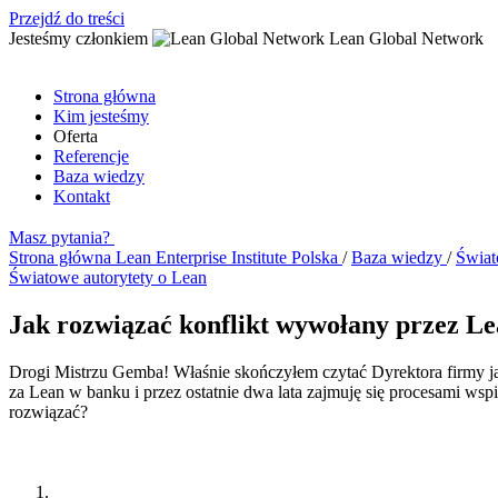
Przejdź do treści
Jesteśmy członkiem
Lean Global Network
Strona główna
Kim jesteśmy
Oferta
Referencje
Baza wiedzy
Kontakt
Masz pytania?
Strona główna
Lean Enterprise Institute Polska
/
Baza wiedzy
/
Świat
Światowe autorytety o Lean
Jak rozwiązać konflikt wywołany przez L
Drogi Mistrzu Gemba! Właśnie skończyłem czytać Dyrektora firmy ja
za Lean w banku i przez ostatnie dwa lata zajmuję się procesami wspi
rozwiązać?