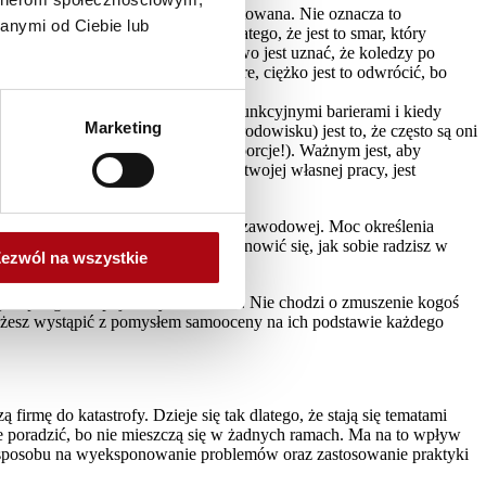
 zasadna i będzie poważnie potraktowana. Nie oznacza to
anymi od Ciebie lub
szego przymusu moralnego, ale dlatego, że jest to smar, który
ak w strukturze wielu działów łatwo jest uznać, że koledzy po
. Kiedy nastawienie nie jest dobre, ciężko jest to odwrócić, bo
kiedy ludzie przyjmują rady ponad funkcyjnymi barierami i kiedy
Marketing
kcjonują w kiepsko zarządzanym środowisku) jest to, że często są oni
edzenie – a na dodatek takie małe porcje!). Ważnym jest, aby
 opiniami, szczególnie dotyczącymi twojej własnej pracy, jest
zemuś co jest dobre w każdej relacji zawodowej. Moc określenia
ner Lean, możesz na początku zastanowić się, jak sobie radzisz w
ezwól na wszystkie
.
się w garść i pójść z tym do szefa. Nie chodzi o zmuszenie kogoś
an możesz wystąpić z pomysłem samooceny na ich podstawie każdego
rmę do katastrofy. Dzieje się tak dlatego, że stają się tematami
obie poradzić, bo nie mieszczą się w żadnych ramach. Ma na to wpływ
nie sposobu na wyeksponowanie problemów oraz zastosowanie praktyki