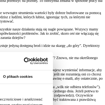
można przełożyć na później. To olbrzymia zmiana w sposobie pracy dla
cje wewnątrz strumienia wartości były dobrze buforowane za pomocą
zisz z ludźmi, których lubisz, ignorując tych, za którymi nie
gzystować.
wszystkie nasze działania stają się nagle powiązane. Wszyscy mamy
półwłasności problemów. Jak to zrobić, skoro
oni
nie włączają się
 zarania dziejów?
uje jedyną dostępną broń i idzie na skargę „do góry”. Dyrektorzy
a opisujące „dobrą relację zawodową”? Znowu, nie ma określonego
? Generalnie chodzi o to, że potrzebujesz wymieniać informacje, aby
lone liczby od swoich kolegów, to jeśli nie rozumieją oni co chcesz
O plikach cookies
dnych postępów, co z kolei wywoła lawinę e-maili, aby ostatecznie, po
„człowiek człowiekowi wilkiem” a „wilk nie odbiera telefonów”).
maila w ciągu zaledwie godziny lub jednego dnia. Jeżeli potrwa to
jsza staje się jest szybkość reakcji (odpowiedzi). Oczywiście
ołecznościowe i analizować
ymiany. Jednakże dostępność powinna być traktowana z prawdziwą
artnerom społecznościowym,