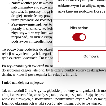
Nastawienie:
podstawowym nastawieniem w Lean jest postawa „
reklamowym i analitycznym. 
natychmiastowego rozwiązania problemu, lecz natychmiastowe pr
uzyskanymi podczas korzysta
sprawia, że procesy mogą funkcjonować pomimo barier funkcyjn
drugiej stronie ściany powinni zajmować się swoimi sprawami,
uraza prowadzi do kolejnej urazy.
Wybór
Przyjmowanie rad:
jest to zaiste czynnik decydujący w każde
Niezbędne
zgody
porady te są sensowne. Jednym z największych problemów z ludź
zbyt sztywni w wysłuchiwaniu innych opinii (przypomina to kol
rozpoznać, jak ludzie czują się podczas ataku na ich pracę i ja
podstawowym źródłem postępu – i trzonem nauki Lean (stąd pod
To poczwórne podejście do określania relacji nie jest specyficznie 
relacji w wymienionych kategoriach polega na tym, że można dzięki n
Odmowa
tych czterech kwestiach. Do tanga trzeba dwojga, początkiem poradze
Po wykonaniu tych ćwiczeń na sobie i głębszym zrozumieniu, czym s
do zrobienia czegoś, ale o to, by te cztery punkty zostały zaakcept
działu, w kwestii postrzegania ich relacji z innymi.
I mieć nadzieję na najlepsze.
Jak udowodnił Chris Argyris, głębokie problemy w organizacjach mogą 
tabu, i z czasem fakt, że stały się tabu, też staje się tabu. Stają 
wiele kulturowych, historycznych i politycznych czynników. W takie
Lean do ukazania ich w taki sposób, aby można było je rozwiązać.