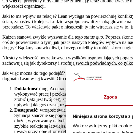
Co więcej, priorytety radykalnie się zmieniają: teraz drobne kwestie
większości organizacji.
Jaki to ma wpływ na relacje? Lean wyciąga na powierzchnię konflik
ścian, zapasów i kolejek. Ludzie współpracowali ze sobą głównie na po
przepadasz. To właściwie pakt o nieagresji: ty nie wtrącasz się w to,
Kaizen stanowi zwykle wyzwanie dla tego
status quo
. Poprzez skonc
coś do powiedzenia o tym, jak praca naszych kolegów wpływa na na
do gry? Bądźmy sprawiedliwi, dlaczego mieliby to robić, skoro nagle
Niestety większość początkowych wysiłków usprawniających pogarsza
zachowują się jak dyrektorzy i strofują swoich podwładnych, co ty
Jak więc można do tego podejść? Nie ma „twardych” i szybkich odpo
dogmatu Lean w tej kwestii. Oto cztery kryteria, których używam jak
Dokładność
(ang. Accuracy): w produkcji oznacza to wysyłkę 
wykonywać pracę i przekazywać ją dalej. Okazuje się, że wiele
Zgoda
zrobić (jaki jest twój cel), sposób, w jaki te informacje zost
upływie jakiegoś czasu, uzyskać żądany format danych.
Dostępność:
wrogość świata polega na obojętności – tak w s
Sytuacja znacznie się pogorszyła, od kiedy mamy e-maile. Ocze
Niniejsza strona korzysta z
dłużej, wyczuwamy natychmiast przekaz: jesteś mniej ważny od 
Wykorzystujemy pliki cookie 
szybkie reakcje są łatwiejsze, jeżeli jest system, który gen
uwagą przez obie strony relacji. Zacznij od ustalenia standar
ruch w naszej witrynie. Inf