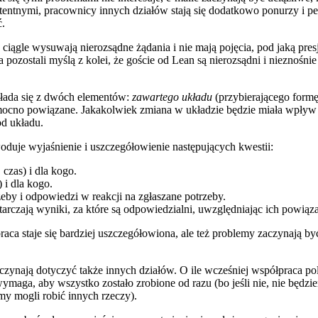
entnymi, pracownicy innych działów stają się dodatkowo ponurzy i pełn
ć.
i, ciągle wysuwają nierozsądne żądania i nie mają pojęcia, pod jaką pre
 pozostali myślą z kolei, że goście od Lean są nierozsądni i nieznośnie
kłada się z dwóch elementów:
zawartego układu
(przybierającego form
cno powiązane. Jakakolwiek zmiana w układzie będzie miała wpływ na r
od układu.
duje wyjaśnienie i uszczegółowienie następujących kwestii:
 czas) i dla kogo.
 i dla kogo.
eby i odpowiedzi w reakcji na zgłaszane potrzeby.
tarczają wyniki, za które są odpowiedzialni, uwzględniając ich powiąz
praca staje się bardziej uszczegółowiona, ale też problemy zaczynają 
ynają dotyczyć także innych działów. O ile wcześniej współpraca p
y wymaga, aby wszystko zostało zrobione od razu (bo jeśli nie, nie będz
my mogli robić innych rzeczy).