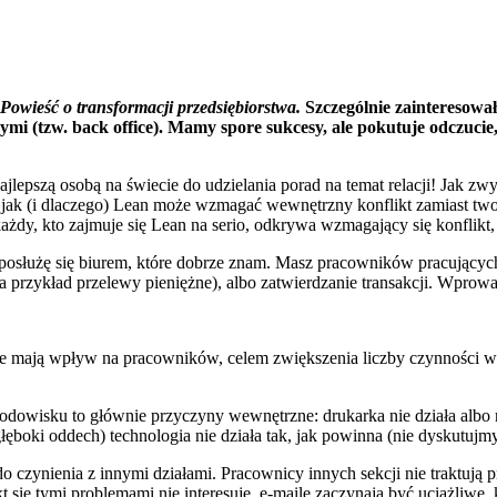
Powieść o transformacji przedsiębiorstwa.
Szczególnie zainteresowa
ymi (tzw. back office). Mamy spore sukcesy, ale pokutuje odczucie,
najlepszą osobą na świecie do udzielania porad na temat relacji! Jak 
jak (i dlaczego) Lean może wzmagać wewnętrzny konflikt zamiast tworz
żdy, kto zajmuje się Lean na serio, odkrywa wzmagający się konflikt,
łużę się biurem, które dobrze znam. Masz pracowników pracujących n
na przykład przelewy pieniężne), albo zatwierdzanie transakcji. Wpro
e mają wpływ na pracowników, celem zwiększenia liczby czynności 
dowisku to głównie przyczyny wewnętrzne: drukarka nie działa albo 
 głęboki oddech) technologia nie działa tak, jak powinna (nie dyskut
czynienia z innymi działami. Pracownicy innych sekcji nie traktują p
t się tymi problemami nie interesuje, e-maile zaczynają być uciążliwe, k