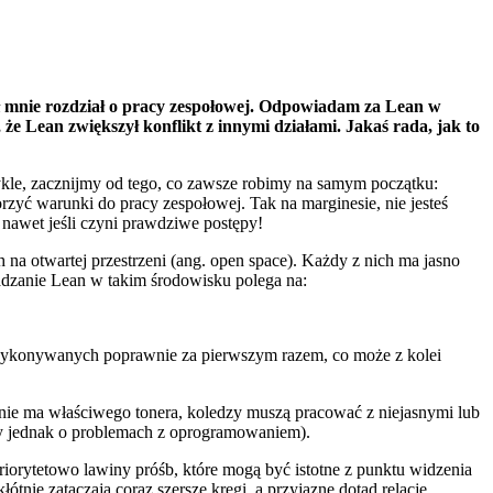
ł mnie rozdział o pracy zespołowej. Odpowiadam za Lean w
 że Lean zwiększył konflikt z innymi działami. Jakaś rada, jak to
zwykle, zacznijmy od tego, co zawsze robimy na samym początku:
yć warunki do pracy zespołowej. Tak na marginesie, nie jesteś
 nawet jeśli czyni prawdziwe postępy!
a otwartej przestrzeni (ang. open space). Każdy z nich ma jasno
wadzanie Lean w takim środowisku polega na:
wykonywanych poprawnie za pierwszym razem, co może z kolei
nie ma właściwego tonera, koledzy muszą pracować z niejasnymi lub
ujmy jednak o problemach z oprogramowaniem).
riorytetowo lawiny próśb, które mogą być istotne z punktu widzenia
łótnie zataczają coraz szersze kręgi, a przyjazne dotąd relacje