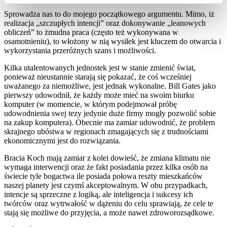
Sprowadza nas to do mojego początkowego argumentu. Mimo, iż
realizacja „szczupłych intencji” oraz dokonywanie „leanowych
obliczeń” to żmudna praca (często też wykonywana w
osamotnieniu), to włożony w nią wysiłek jest kluczem do otwarcia i
wykorzystania przeróżnych szans i możliwości.
Kilka utalentowanych jednostek jest w stanie zmienić świat,
ponieważ nieustannie starają się pokazać, że coś wcześniej
uważanego za niemożliwe, jest jednak wykonalne. Bill Gates jako
pierwszy udowodnił, że każdy może mieć na swoim biurku
komputer (w momencie, w którym podejmował próbę
udowodnienia swej tezy jedynie duże firmy mogły pozwolić sobie
na zakup komputera). Obecnie ma zamiar udowodnić, że problem
skrajnego ubóstwa w regionach zmagających się z trudnościami
ekonomicznymi jest do rozwiązania.
Bracia Koch mają zamiar z kolei dowieść, że zmiana klimatu nie
wymaga interwencji oraz że fakt posiadania przez kilka osób na
świecie tyle bogactwa ile posiada połowa reszty mieszkańców
naszej planety jest czymś akceptowalnym. W obu przypadkach,
intencje są sprzeczne z logiką, ale inteligencja i sukcesy ich
twórców oraz wytrwałość w dążeniu do celu sprawiają, że cele te
stają się możliwe do przyjęcia, a może nawet zdroworozsądkowe.