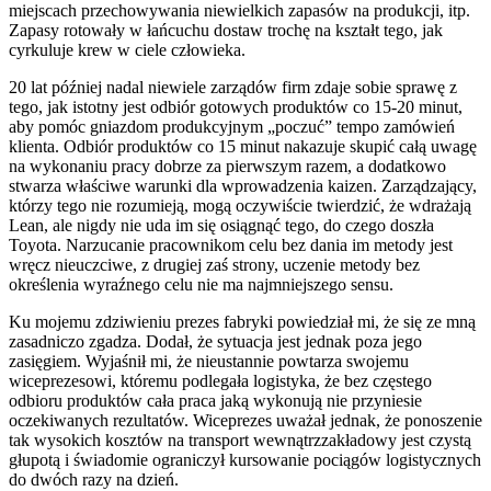
miejscach przechowywania niewielkich zapasów na produkcji, itp.
Zapasy rotowały w łańcuchu dostaw trochę na kształt tego, jak
cyrkuluje krew w ciele człowieka.
20 lat później nadal niewiele zarządów firm zdaje sobie sprawę z
tego, jak istotny jest odbiór gotowych produktów co 15-20 minut,
aby pomóc gniazdom produkcyjnym „poczuć” tempo zamówień
klienta. Odbiór produktów co 15 minut nakazuje skupić całą uwagę
na wykonaniu pracy dobrze za pierwszym razem, a dodatkowo
stwarza właściwe warunki dla wprowadzenia kaizen. Zarządzający,
którzy tego nie rozumieją, mogą oczywiście twierdzić, że wdrażają
Lean, ale nigdy nie uda im się osiągnąć tego, do czego doszła
Toyota. Narzucanie pracownikom celu bez dania im metody jest
wręcz nieuczciwe, z drugiej zaś strony, uczenie metody bez
określenia wyraźnego celu nie ma najmniejszego sensu.
Ku mojemu zdziwieniu prezes fabryki powiedział mi, że się ze mną
zasadniczo zgadza. Dodał, że sytuacja jest jednak poza jego
zasięgiem. Wyjaśnił mi, że nieustannie powtarza swojemu
wiceprezesowi, któremu podlegała logistyka, że bez częstego
odbioru produktów cała praca jaką wykonują nie przyniesie
oczekiwanych rezultatów. Wiceprezes uważał jednak, że ponoszenie
tak wysokich kosztów na transport wewnątrzzakładowy jest czystą
głupotą i świadomie ograniczył kursowanie pociągów logistycznych
do dwóch razy na dzień.