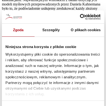
modeli myślowych przeprowadzonych przez Daniela Kahnemana
było to, że podświadomie usiłujemy zredukować każdy złożony
problem do tak prostej postaci, w której jesteśmy go w stanie
rozwiązać. Na hali produkcyjnej zdałem sobie sprawę z tego, że
udało nam się dojść do przyczyny źródłowej, kiedy zrozumieliśmy
na czym polegały wykonane przez inżyniera obliczenia (które
doprowadziły do problemu, z którym mieliśmy do czynienia). Na
Zgoda
Szczegóły
O plikach cookies
przykład, wiceprezes odpowiedzialny za logistykę oblicza koszty
każdego wyrobu z osobna, co prowadzi do „zdefragmentowania”
procesów realizowanych na dużą skalę, a nie patrzy na czas
realizacji dostaw, co z całą pewnością prowadziłoby do zupełnie
Niniejsza strona korzysta z plików cookie
innego zdefiniowania łańcuchów dostaw.
Wykorzystujemy pliki cookie do spersonalizowania treści
Działania, obliczenia i intencje zawsze pojawiają się kontekście, w
i reklam, aby oferować funkcje społecznościowe i
którym kultura, czy to społeczna, narodowa czy organizacyjna, ma
analizować ruch w naszej witrynie. Informacje o tym, jak
duże znaczenie:
korzystasz z naszej witryny, udostępniamy partnerom
Akceptowalne
Nieakceptowane
społecznościowym, reklamowym i analitycznym.
Te, na które patrzy się
Partnerzy mogą połączyć te informacje z innymi danymi
Intencje/zamiary
Powszechne
krzywo
otrzymanymi od Ciebie lub uzyskanymi podczas
Nowe, które trzeba
Wpisane w
korzystania z ich usług.
wykonać
istniejące systemy
Obliczenia
indywidualnie, w
(istniejące
zależności od
algorytmy)