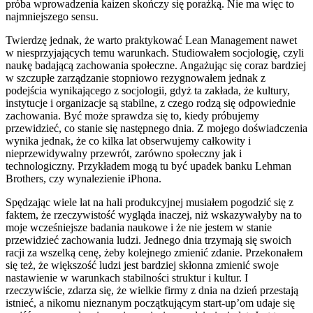
próba wprowadzenia kaizen skończy się porażką. Nie ma więc to
najmniejszego sensu.
Twierdzę jednak, że warto praktykować Lean Management nawet
w niesprzyjających temu warunkach. Studiowałem socjologię, czyli
naukę badającą zachowania społeczne. Angażując się coraz bardziej
w szczupłe zarządzanie stopniowo rezygnowałem jednak z
podejścia wynikającego z socjologii, gdyż ta zakłada, że kultury,
instytucje i organizacje są stabilne, z czego rodzą się odpowiednie
zachowania. Być może sprawdza się to, kiedy próbujemy
przewidzieć, co stanie się następnego dnia. Z mojego doświadczenia
wynika jednak, że co kilka lat obserwujemy całkowity i
nieprzewidywalny przewrót, zarówno społeczny jak i
technologiczny. Przykładem mogą tu być upadek banku Lehman
Brothers, czy wynalezienie iPhona.
Spędzając wiele lat na hali produkcyjnej musiałem pogodzić się z
faktem, że rzeczywistość wygląda inaczej, niż wskazywałyby na to
moje wcześniejsze badania naukowe i że nie jestem w stanie
przewidzieć zachowania ludzi. Jednego dnia trzymają się swoich
racji za wszelką cenę, żeby kolejnego zmienić zdanie. Przekonałem
się też, że większość ludzi jest bardziej skłonna zmienić swoje
nastawienie w warunkach stabilności struktur i kultur. I
rzeczywiście, zdarza się, że wielkie firmy z dnia na dzień przestają
istnieć, a nikomu nieznanym początkującym start-up’om udaje się