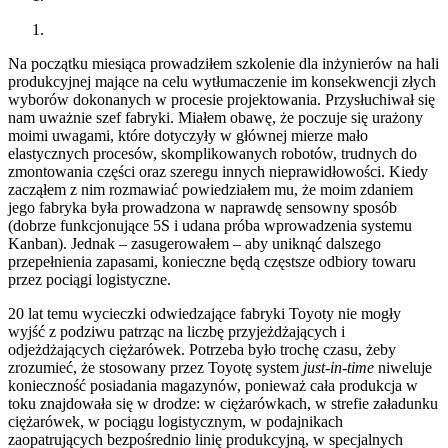
Na początku miesiąca prowadziłem szkolenie dla inżynierów na hali
produkcyjnej mające na celu wytłumaczenie im konsekwencji złych
wyborów dokonanych w procesie projektowania. Przysłuchiwał się
nam uważnie szef fabryki. Miałem obawę, że poczuje się urażony
moimi uwagami, które dotyczyły w głównej mierze mało
elastycznych procesów, skomplikowanych robotów, trudnych do
zmontowania części oraz szeregu innych nieprawidłowości. Kiedy
zacząłem z nim rozmawiać powiedziałem mu, że moim zdaniem
jego fabryka była prowadzona w naprawdę sensowny sposób
(dobrze funkcjonujące 5S i udana próba wprowadzenia systemu
Kanban). Jednak – zasugerowałem – aby uniknąć dalszego
przepełnienia zapasami, konieczne będą częstsze odbiory towaru
przez pociągi logistyczne.
20 lat temu wycieczki odwiedzające fabryki Toyoty nie mogły
wyjść z podziwu patrząc na liczbę przyjeżdżających i
odjeżdżających ciężarówek. Potrzeba było trochę czasu, żeby
zrozumieć, że stosowany przez Toyotę system
just-in-time
niweluje
konieczność posiadania magazynów, ponieważ cała produkcja w
toku znajdowała się w drodze: w ciężarówkach, w strefie załadunku
ciężarówek, w pociągu logistycznym, w podajnikach
zaopatrujących bezpośrednio linię produkcyjną, w specjalnych