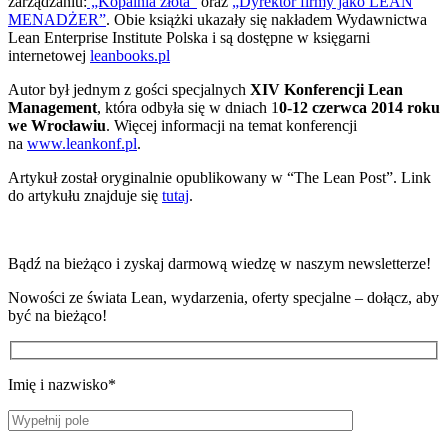
zarządzaniu:
„Kopalnia złota”
oraz
„Dyrektor firmy jako LEAN
MENADŻER”
. Obie książki ukazały się nakładem Wydawnictwa
Lean Enterprise Institute Polska i są dostępne w księgarni
internetowej
leanbooks.pl
Autor był jednym z gości specjalnych
XIV Konferencji Lean
Management
, która odbyła się w dniach 1
0-12 czerwca 2014 roku
we Wrocławiu
. Więcej informacji na temat konferencji
na
www.leankonf.pl
.
Artykuł został oryginalnie opublikowany w “The Lean Post”. Link
do artykułu znajduje się
tutaj
.
Bądź na bieżąco i zyskaj darmową wiedzę w naszym newsletterze!
Nowości ze świata Lean, wydarzenia, oferty specjalne – dołącz, aby
być na bieżąco!
Imię i nazwisko*