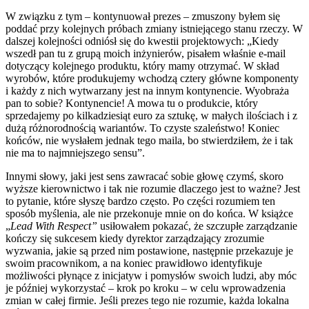
W związku z tym – kontynuował prezes – zmuszony byłem się
poddać przy kolejnych próbach zmiany istniejącego stanu rzeczy. W
dalszej kolejności odniósł się do kwestii projektowych: „Kiedy
wszedł pan tu z grupą moich inżynierów, pisałem właśnie e-mail
dotyczący kolejnego produktu, który mamy otrzymać. W skład
wyrobów, które produkujemy wchodzą cztery główne komponenty
i każdy z nich wytwarzany jest na innym kontynencie. Wyobraża
pan to sobie? Kontynencie! A mowa tu o produkcie, który
sprzedajemy po kilkadziesiąt euro za sztukę, w małych ilościach i z
dużą różnorodnością wariantów. To czyste szaleństwo! Koniec
końców, nie wysłałem jednak tego maila, bo stwierdziłem, że i tak
nie ma to najmniejszego sensu”.
Innymi słowy, jaki jest sens zawracać sobie głowę czymś, skoro
wyższe kierownictwo i tak nie rozumie dlaczego jest to ważne? Jest
to pytanie, które słyszę bardzo często. Po części rozumiem ten
sposób myślenia, ale nie przekonuje mnie on do końca. W książce
„
Lead With Respect”
usiłowałem pokazać, że szczupłe zarządzanie
kończy się sukcesem kiedy dyrektor zarządzający zrozumie
wyzwania, jakie są przed nim postawione, następnie przekazuje je
swoim pracownikom, a na koniec prawidłowo identyfikuje
możliwości płynące z inicjatyw i pomysłów swoich ludzi, aby móc
je później wykorzystać – krok po kroku – w celu wprowadzenia
zmian w całej firmie. Jeśli prezes tego nie rozumie, każda lokalna