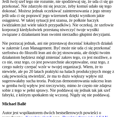
Jeśli twój szef tego nie rozumie, nie spodziewaj się, że uda ci się go
przekonać. Nie zdarzyło mi się jeszcze, żeby komuś udało się tego
dokonać. Możesz jednak oczekiwać zainteresowania z jego strony
jeśli uda ci się poprawić jego wizerunek dzięki wynikom jakie
osiągniesz. W takiej sytuacji jest szansa, że połknie haczyk
(widziałem już wiele takich przypadków). Nie oczekuj, że szefowie
korporacji kiedykolwiek przestaną niweczyć twoje wysiłki
związane z działaniami lean swoimi nierzadko głupimi decyzjami.
Nie porzucaj jednak, ani nie przestawaj doceniać lokalnych działań
w zakresie Lean Management. Być może nie uda ci się przekonać
szefostwa do filozofii lean ani do jej stosowania, ale dzięki twoim
działaniom będziesz mógł zmieniać zakres tego, co jest możliwe, a
co nie, oraz tego, co jest powszechnie akceptowalne, oraz tego, z
czego należy czerpać wzór w twojej organizacji. Wiem, że to
niewiele, ale po 20 latach praktyki na halach produkcyjnych mogę z
całą pewnością stwierdzić, że ma to dużo większy wpływ niż
sugerowałaby sucha teoria. Podczas demonstrowania sukcesu lean
w gemba twój wpływ jest rzeczywisty, mimo że często nie zdajesz
sobie z tego w pełni sprawy. Nie poddawaj się jednak tak jak szef
fabryki, z którym spotkałem się wczoraj. Nigdy się nie poddawaj.
Michael Ballé
Autor jest współautorem dwóch bestsellerowych powieści o