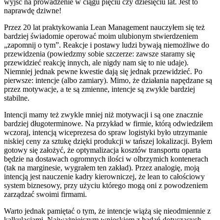
wyjść na prowadzenie w ciągu pięciu czy dziesięciu lat. Jest to
naprawdę dziwne!
Przez 20 lat praktykowania Lean Management nauczyłem się też
bardziej świadomie operować moim ulubionym stwierdzeniem
„zapomnij o tym”. Reakcje i postawy ludzi bywają niemożliwe do
przewidzenia (powiedzmy sobie szczerze: zawsze staramy się
przewidzieć reakcję innych, ale nigdy nam się to nie udaje).
Niemniej jednak pewne kwestie dają się jednak przewidzieć. Po
pierwsze: intencje (albo zamiary). Mimo, że działania napędzane są
przez motywacje, a te są zmienne, intencje są zwykle bardziej
stabilne.
Intencji mamy też zwykle mniej niż motywacji i są one znacznie
bardziej długoterminowe. Na przykład w firmie, którą odwiedziłem
wczoraj, intencją wiceprezesa do spraw logistyki było utrzymanie
niskiej ceny za sztukę dzięki produkcji w tańszej lokalizacji. Byłem
gotowy się założyć, że optymalizacja kosztów transportu oparta
będzie na dostawach ogromnych ilości w olbrzymich kontenerach
(tak na marginesie, wygrałem ten zakład). Przez analogię, moją
intencją jest nauczenie kadry kierowniczej, że lean to całościowy
system biznesowy, przy użyciu którego mogą oni z powodzeniem
zarządzać swoimi firmami.
Warto jednak pamiętać o tym, że intencje wiążą się nieodmiennie z
kalkulacjami. Najważniejszym wnioskiem z badań dotyczących