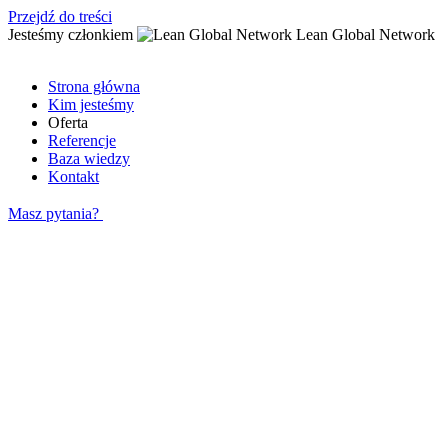
Przejdź do treści
Jesteśmy członkiem
Lean Global Network
Strona główna
Kim jesteśmy
Oferta
Referencje
Baza wiedzy
Kontakt
Masz pytania?