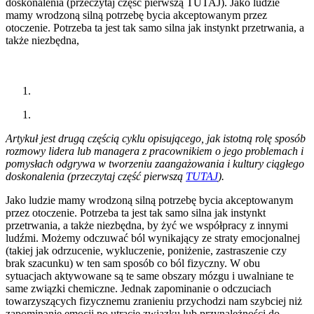
doskonalenia (przeczytaj część pierwszą TUTAJ). Jako ludzie
mamy wrodzoną silną potrzebę bycia akceptowanym przez
otoczenie. Potrzeba ta jest tak samo silna jak instynkt przetrwania, a
także niezbędna,
Artykuł jest drugą częścią cyklu opisującego, jak istotną rolę sposób
rozmowy lidera lub managera z pracownikiem o jego problemach i
pomysłach odgrywa w tworzeniu zaangażowania i kultury ciągłego
doskonalenia (przeczytaj część pierwszą
TUTAJ
).
Jako ludzie mamy wrodzoną silną potrzebę bycia akceptowanym
przez otoczenie. Potrzeba ta jest tak samo silna jak instynkt
przetrwania, a także niezbędna, by żyć we współpracy z innymi
ludźmi. Możemy odczuwać ból wynikający ze straty emocjonalnej
(takiej jak odrzucenie, wykluczenie, poniżenie, zastraszenie czy
brak szacunku) w ten sam sposób co ból fizyczny. W obu
sytuacjach aktywowane są te same obszary mózgu i uwalniane te
same związki chemiczne. Jednak zapominanie o odczuciach
towarzyszących fizycznemu zranieniu przychodzi nam szybciej niż
zapominanie emocji po utracie związku lub przynależności do