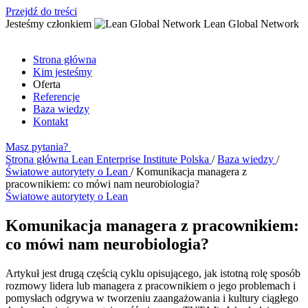
Przejdź do treści
Jesteśmy członkiem
Lean Global Network
Strona główna
Kim jesteśmy
Oferta
Referencje
Baza wiedzy
Kontakt
Masz pytania?
Strona główna
Lean Enterprise Institute Polska
/
Baza wiedzy
/
Światowe autorytety o Lean
/
Komunikacja managera z
pracownikiem: co mówi nam neurobiologia?
Światowe autorytety o Lean
Komunikacja managera z pracownikiem:
co mówi nam neurobiologia?
Artykuł jest drugą częścią cyklu opisującego, jak istotną rolę sposób
rozmowy lidera lub managera z pracownikiem o jego problemach i
pomysłach odgrywa w tworzeniu zaangażowania i kultury ciągłego