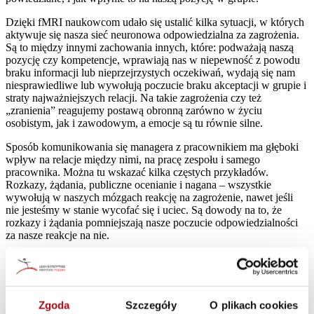
Dzięki fMRI naukowcom udało się ustalić kilka sytuacji, w których
aktywuje się nasza sieć neuronowa odpowiedzialna za zagrożenia.
Są to między innymi zachowania innych, które: podważają naszą
pozycję czy kompetencje, wprawiają nas w niepewność z powodu
braku informacji lub nieprzejrzystych oczekiwań, wydają się nam
niesprawiedliwe lub wywołują poczucie braku akceptacji w grupie i
straty najważniejszych relacji. Na takie zagrożenia czy też
„zranienia” reagujemy postawą obronną zarówno w życiu
osobistym, jak i zawodowym, a emocje są tu równie silne.
Sposób komunikowania się managera z pracownikiem ma głęboki
wpływ na relacje między nimi, na pracę zespołu i samego
pracownika. Można tu wskazać kilka częstych przykładów.
Rozkazy, żądania, publiczne ocenianie i nagana – wszystkie
wywołują w naszych mózgach reakcję na zagrożenie, nawet jeśli
nie jesteśmy w stanie wycofać się i uciec. Są dowody na to, że
rozkazy i żądania pomniejszają nasze poczucie odpowiedzialności
za nasze reakcje na nie.
Pytania zamknięte lub sugerujące odpowiedź często są odbierane
tak samo jak nakazy. Postawione przez managera lub lidera,
właściwie komunikują: „Musisz się na to zgodzić lub to
zaakceptować”. Pracownikowi taki ton wydaje się protekcjonalny,
Zgoda
Szczegóły
O plikach cookies
stawia go na słabszej pozycji oraz zmusza do akceptacji rozwiązań,