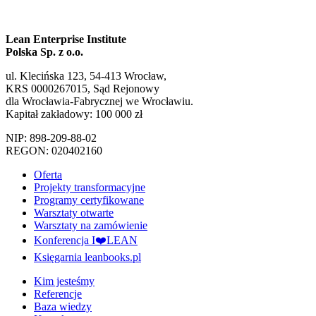
Lean Enterprise Institute
Polska Sp. z o.o.
ul. Klecińska 123, 54-413 Wrocław,
KRS 0000267015, Sąd Rejonowy
dla Wrocławia-Fabrycznej we Wrocławiu.
Kapitał zakładowy: 100 000 zł
NIP: 898-209-88-02
REGON: 020402160
Oferta
Projekty transformacyjne
Programy certyfikowane
Warsztaty otwarte
Warsztaty na zamówienie
Konferencja I❤️LEAN
Księgarnia leanbooks.pl
Kim jesteśmy
Referencje
Baza wiedzy