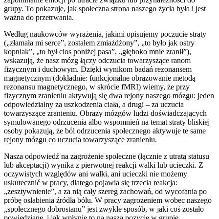
grupy. To pokazuje, jak społeczna strona naszego życia była i jest
ważna do przetrwania.
Według naukowców wyrażenia, jakimi opisujemy poczucie straty
(„złamała mi serce”, zostałem zmiażdżony”, „to było jak ostry
kopniak”, „to był cios poniżej pasa”, „głęboko mnie zranił”),
wskazują, że nasz mózg łączy odczucia towarzyszące ranom
fizycznym i duchowym. Dzięki wynikom badań rezonansem
magnetycznym (dokładnie: funkcjonalne obrazowanie metodą
rezonansu magnetycznego, w skrócie fMRI) wiemy, że przy
fizycznym zranieniu aktywują się dwa rejony naszego mózgu: jeden
odpowiedzialny za uszkodzenia ciała, a drugi – za uczucia
towarzyszące zranieniu. Obrazy mózgów ludzi doświadczających
symulowanego odrzucenia albo wspomnień na temat straty bliskiej
osoby pokazują, że ból odrzucenia społecznego aktywuje te same
rejony mózgu co uczucia towarzyszące zranieniu.
Nasza odpowiedź na zagrożenie społeczne (łącznie z utratą statusu
lub akceptacji) wynika z pierwotnej reakcji walki lub ucieczki. Z
oczywistych względów ani walki, ani ucieczki nie możemy
uskutecznić w pracy, dlatego pojawia się trzecia reakcja:
„zesztywnienie”, a za nią cały szereg zachowań, od wycofania po
próbę osłabienia źródła bólu. W pracy zagrożeniem wobec naszego
„społecznego dobrostanu” jest zwykle sposób, w jaki coś zostało
powiedziane, i jak wpłynie to na naszą pozycję w grupie.