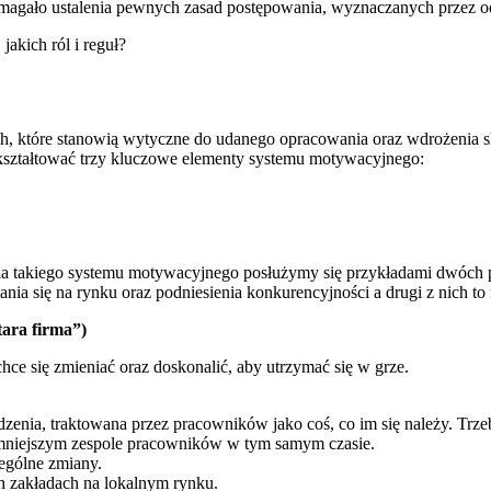
magało ustalenia pewnych zasad postępowania, wyznaczanych przez 
akich ról i reguł?
ach, które stanowią wytyczne do udanego opracowania oraz wdrożenia
 ukształtować trzy kluczowe elementy systemu motywacyjnego:
a takiego systemu motywacyjnego posłużymy się przykładami dwóch prz
ymania się na rynku oraz podniesienia konkurencyjności a drugi z nich
tara firma”)
 chce się zmieniać oraz doskonalić, aby utrzymać się w grze.
.
enia, traktowana przez pracowników jako coś, co im się należy. Trzeba
mniejszym zespole pracowników w tym samym czasie.
ególne zmiany.
ch zakładach na lokalnym rynku.