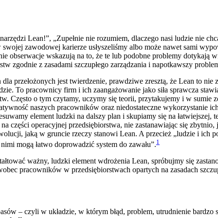
arzędzi Lean!”, „Zupełnie nie rozumiem, dlaczego nasi ludzie nie ch
 w swojej zawodowej karierze usłyszeliśmy albo może nawet sami wypow
ie obserwacje wskazują na to, że te lub podobne problemy dotykają w
rstw zgodnie z zasadami szczupłego zarządzania i napotkawszy problemy
dla przełożonych jest twierdzenie, prawdziwe zresztą, że Lean to nie 
dzie. To pracownicy firm i ich zaangażowanie jako siła sprawcza sta
w. Często o tym czytamy, uczymy się teorii, przytakujemy i w sumie 
eatywność naszych pracowników oraz niedostateczne wykorzystanie ich p
esuwamy element ludzki na dalszy plan i skupiamy się na łatwiejszej,
 części operacyjnej przedsiębiorstwa, nie zastanawiając się zbytnio, 
ewolucji, jaką w gruncie rzeczy stanowi Lean. A przecież „ludzie i i
1
 z nimi mogą łatwo doprowadzić system do zawału”.
tałtować ważny, ludzki element wdrożenia Lean, spróbujmy się zastano
 wobec pracowników w przedsiębiorstwach opartych na zasadach szczu
asów – czyli w układzie, w którym błąd, problem, utrudnienie bardzo 