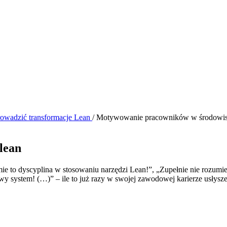
rowadzić transformacje Lean
/
Motywowanie pracowników w środowis
lean
 to dyscyplina w stosowaniu narzędzi Lean!”, „Zupełnie nie rozumie
nowy system! (…)” – ile to już razy w swojej zawodowej karierze usły