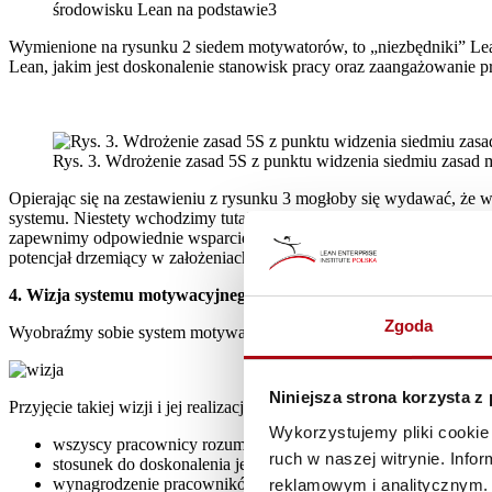
środowisku Lean na podstawie3
Wymienione na rysunku 2 siedem motywatorów, to „niezbędniki” Lean
Lean, jakim jest doskonalenie stanowisk pracy oraz zaangażowanie 
Rys. 3. Wdrożenie zasad 5S z punktu widzenia siedmiu zasad
Opierając się na zestawieniu z rysunku 3 mogłoby się wydawać, że 
systemu. Niestety wchodzimy tutaj w błędne koło – motywacja u pr
zapewnimy odpowiednie wsparcie motywacyjne pracowników. Spróbujm
potencjał drzemiący w założeniach systemu Lean mógł zaistnieć i skut
4. Wizja systemu motywacyjnego w środowisku Lean
Zgoda
Wyobraźmy sobie system motywacyjny idealnie działający dla potrze
Niniejsza strona korzysta z
Przyjęcie takiej wizji i jej realizacja w praktyce pociągnie za sobą nas
Wykorzystujemy pliki cookie 
wszyscy pracownicy rozumieją, że doskonalenie (zarówno w ra
ruch w naszej witrynie. Inf
stosunek do doskonalenia jest jednym z podstawowych kryter
wynagrodzenie pracowników na wszystkich poziomach jest bez
reklamowym i analitycznym. 