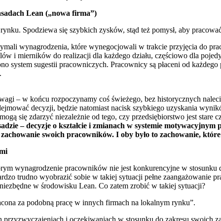
asadach Lean („nowa firma”)
m rynku. Spodziewa się szybkich zysków, stąd też pomysł, aby pracowa
zymali wynagrodzenia, które wynegocjowali w trakcie przyjęcia do pra
elów i mierników do realizacji dla każdego działu, częściowo dla poj
 system sugestii pracowniczych. Pracownicy są płaceni od każdego po
.
wagi – w końcu rozpoczynamy coś świeżego, bez historycznych nalecia
dejmować decyzji, będzie natomiast nacisk szybkiego uzyskania wynik
ą się zdarzyć niezależnie od tego, czy przedsiębiorstwo jest stare 
sadzie – decyzje o kształcie i zmianach w systemie motywacyjnym p
ś zachowanie swoich pracowników. I oby było to zachowanie, które
mi
ym wynagrodzenie pracowników nie jest konkurencyjne w stosunku do
rdzo trudno wyobrazić sobie w takiej sytuacji pełne zaangażowanie pra
i niezbędne w środowisku Lean. Co zatem zrobić w takiej sytuacji?
 płacona za podobną pracę w innych firmach na lokalnym rynku”.
ch przyzwyczajeniach i oczekiwaniach w stosunku do zakresu swoich z