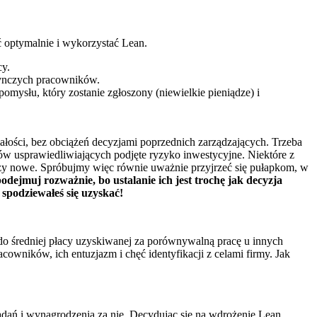
ć optymalnie i wykorzystać Lean.
cy.
edynczych pracowników.
mysłu, który zostanie zgłoszony (niewielkie pieniądze) i
łości, bez obciążeń decyzjami poprzednich zarządzających. Trzeba
ów usprawiedliwiających podjęte ryzyko inwestycyjne. Niektóre z
czy nowe. Spróbujmy więc równie uważnie przyjrzeć się pułapkom, w
odejmuj rozważnie, bo ustalanie ich jest trochę jak decyzja
 spodziewałeś się uzyskać!
 średniej płacy uzyskiwanej za porównywalną pracę u innych
cowników, ich entuzjazm i chęć identyfikacji z celami firmy. Jak
adań i wynagrodzenia za nie. Decydując się na wdrożenie Lean