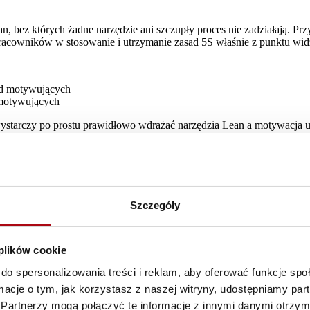
, bez których żadne narzędzie ani szczupły proces nie zadziałają. P
pracowników w stosowanie i utrzymanie zasad 5S właśnie z punktu wid
 motywujących
wystarczy po prostu prawidłowo wdrażać narzędzia Lean a motywacja u 
acowników pojawi się wtedy, gdy będziemy wdrażać narzędzia Lean p
y zatem koło to przerwać i zastanowić się, jak kształtować podstaw
ecznie zadziałać.
Szczegóły
b środowiska Lean. Wizja tego systemu wyglądałaby następująco:
 plików cookie
tępujące fakty:
do spersonalizowania treści i reklam, aby oferować funkcje sp
mach warsztatów doskonalących, jak i pomysłów kaizen) jest częścią 
ormacje o tym, jak korzystasz z naszej witryny, udostępniamy p
iów okresowej oceny pracownika; ocenie podlega praca wszystkich pr
pośrednio związane z oceną ich pracy,
Partnerzy mogą połączyć te informacje z innymi danymi otrzym