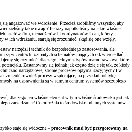
cą się angażować we wdrożenie! Przecież zrobiliśmy wszystko, aby
iedzieliśmy takie uwagi? Ile razy napotkaliśmy na takie właśnie
ielu szefów firm, menadżerów i koordynatorów Lean, którzy
 w ich wdrażaniu, starają się zrozumieć, skąd się one wzięły.
zestaw narzędzi i technik do bezpośredniego zastosowania, ale
wiani są w centrach rozmaitych schematów mających odzwierciedlać
zdajemy się rozumieć, dlaczego jednym z typów marnotrawstwa, które
otencjału. Zastanówmy się jednak jak często dzieje się tak, że kiedy
 techniczno-narzędziowej stronie procesów optymalizacyjnych? I w
jak zmienić również procesy wspierające, na przykład politykę
ch pomysły na usprawnienia są w samym centrum systemów szczupłego
wić, dlaczego ten właśnie element w tym właśnie środowisku jest tak
płego zarządzania? Co odróżnia to środowisko od innych systemów
szybko staje się widoczne –
pracownik musi być przygotowany na