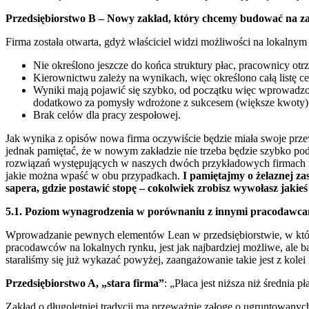
Przedsiębiorstwo B – Nowy zakład, który chcemy budować na z
Firma została otwarta, gdyż właściciel widzi możliwości na lokalny
Nie określono jeszcze do końca struktury płac, pracownicy otr
Kierownictwu zależy na wynikach, więc określono całą listę c
Wyniki mają pojawić się szybko, od początku więc wprowadzono
dodatkowo za pomysły wdrożone z sukcesem (większe kwoty)
Brak celów dla pracy zespołowej.
Jak wynika z opisów nowa firma oczywiście będzie miała swoje prze
jednak pamiętać, że w nowym zakładzie nie trzeba będzie szybko po
rozwiązań występujących w naszych dwóch przykładowych firmach mog
jakie można wpaść w obu przypadkach.
I pamiętajmy o żelaznej za
sapera, gdzie postawić stopę – cokolwiek zrobisz wywołasz jakie
5.1. Poziom wynagrodzenia w porównaniu z innymi pracodawca
Wprowadzanie pewnych elementów Lean w przedsiębiorstwie, w któr
pracodawców na lokalnych rynku, jest jak najbardziej możliwe, ale ba
staraliśmy się już wykazać powyżej, zaangażowanie takie jest z kole
Przedsiębiorstwo A, „stara firma”
: „Płaca jest niższa niż średnia
Zakład o długoletniej tradycji ma przeważnie załogę o ugruntowany