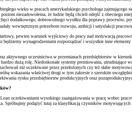
0. ubiegłego wieku w pracach amerykańskiego psychologa zajmującego 
 poziom niezadowolenia, że ludzie będą chcieli odejść z obecnego mi
hęci dodatkowego, dobrowolnego wysiłku dla poprawy procesów, przy kt
iadały wewnętrznym potrzebom rozwoju, ambicji i satysfakcji pracow
tartowy, pewien warunek wyjściowy do pracy nad motywacją pracowni
aki będziemy wynagrodzeniami rozporządzać i wszystkie inne elemen
oraz aktywnego uczestnictwa w przemianach przedsiębiorstw w kierunk
bardzo dużą rolę. Niedoskonałe systemy premiowania, utrudniające wd
achowań niż oczekiwane przez przełożonych czy też słabe motywowani
t próbą wskazania właściwej drogi w tym zakresie z szerokim uwzględ
zekiwania rynku przedsiębiorstw produkcyjnych oraz pozaprodukcyjny
ników?
la Lean oczekiwaniami wysokiego zaangażowania w pracę wobec pracown
. Spróbujmy podążyć tutaj za klasyfikacją czynników motywujących w