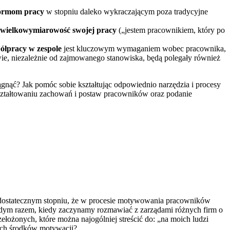
normom pracy
w stopniu daleko wykraczającym poza tradycyjne
ć wielkowymiarowość swojej pracy
(„jestem pracownikiem, który po
ółpracy w zespole
jest kluczowym wymaganiem wobec pracownika,
twie, niezależnie od zajmowanego stanowiska, będą polegały również
ć? Jak pomóc sobie kształtując odpowiednio narzędzia i procesy
kształtowaniu zachowań i postaw pracowników oraz podanie
 dostatecznym stopniu, że w procesie motywowania pracowników
żdym razem, kiedy zaczynamy rozmawiać z zarządami różnych firm o
ożonych, które można najogólniej streścić do: „na moich ludzi
nych środków motywacji?