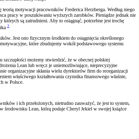
się teorią motywacji pracowników Frederica Herzberga. Według niego
ejsca pracy w poszukiwaniu wyższych zarobków. Pieniądze jednak nie
órych są zatrudnieni. Aby to osiągnąć, potrzebne jest trochę
2
nika
ków. Jest ono fizycznym środkiem do osiągnięcia określonego
ty motywacyjne, które zbudujemy wokół podstawowego systemu
u szczupłości możemy stwierdzić, że w obecnej polskiej
rożenia Lean lub wręcz je uniemożliwiające, nieprecyzyjne
e organizacyjne skłania wielu dyrektorów firm do reorganizacji
nieniem właściwego kształtowania czynnika finansowego właśnie,
ch w Polsce.
ików i ich przełożonych, nietrudno zauważyć, że jest to system,
 środowisku Lean, którą podaje Cheryl Jekiel w swojej książce