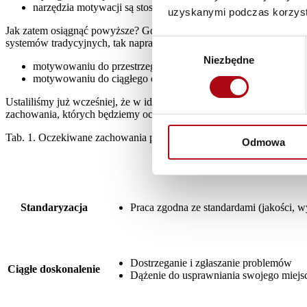
narzędzia motywacji są stosowane na czas, są konkretne, mają
uzyskanymi podczas korzysta
Jak zatem osiągnąć powyższe? Gdyby z całego zestawu zachowań, d
systemów tradycyjnych, tak naprawdę musielibyśmy skupić się na dw
Wybór
Niezbędne
zgody
motywowaniu do przestrzegania wyznaczonych standardów, o
motywowaniu do ciągłego doskonalenia.
Ustaliliśmy już wcześniej, że w idealnej sytuacji chcemy motywow
zachowania, których będziemy oczekiwać, nieco się od siebie różnią (
Tab. 1. Oczekiwane zachowania pracowników oraz ich przełożonyc
Odmowa
Dla pracowników szczebla p
Standaryzacja
Praca zgodna ze standardami (jakości, w
Dostrzeganie i zgłaszanie problemów
Ciągłe doskonalenie
Dążenie do usprawniania swojego miejs