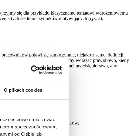
rzyjrzyjmy się dla przykładu klasycznemu tematowi wdrożeniowemu
zenia tych siedmiu czynników motywujących (rys. 3).
pracowników pojawi się samoczynnie, niejako z samej definicji
rawidłowo, a narzędzia wtedy będziemy wdrażać prawidłowo, kiedy
owe elementy struktury motywacyjnej przedsiębiorstwa, aby
O plikach cookies
ołecznościowe i analizować
ich
podstawowego
zakresu obowiązków,
artnerom społecznościowym,
acowników,
anymi od Ciebie lub