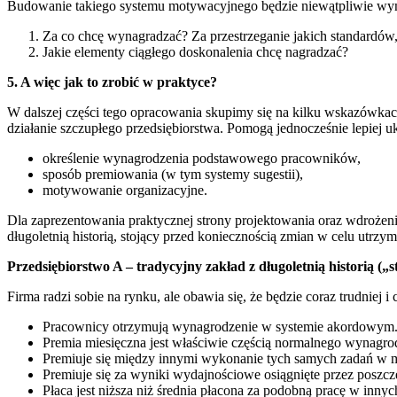
Budowanie takiego systemu motywacyjnego będzie niewątpliwie wy
Za co chcę wynagradzać? Za przestrzeganie jakich standardów, j
Jakie elementy ciągłego doskonalenia chcę nagradzać?
5. A więc jak to zrobić w praktyce?
W dalszej części tego opracowania skupimy się na kilku wskazówk
działanie szczupłego przedsiębiorstwa. Pomogą jednocześnie lepiej
określenie wynagrodzenia podstawowego pracowników,
sposób premiowania (w tym systemy sugestii),
motywowanie organizacyjne.
Dla zaprezentowania praktycznej strony projektowania oraz wdrożeni
długoletnią historią, stojący przed koniecznością zmian w celu utrz
Przedsiębiorstwo A – tradycyjny zakład z długoletnią historią („s
Firma radzi sobie na rynku, ale obawia się, że będzie coraz trudniej i
Pracownicy otrzymują wynagrodzenie w systemie akordowym
Premia miesięczna jest właściwie częścią normalnego wynagrodz
Premiuje się między innymi wykonanie tych samych zadań w 
Premiuje się za wyniki wydajnościowe osiągnięte przez poszcz
Płaca jest niższa niż średnia płacona za podobną pracę w inny