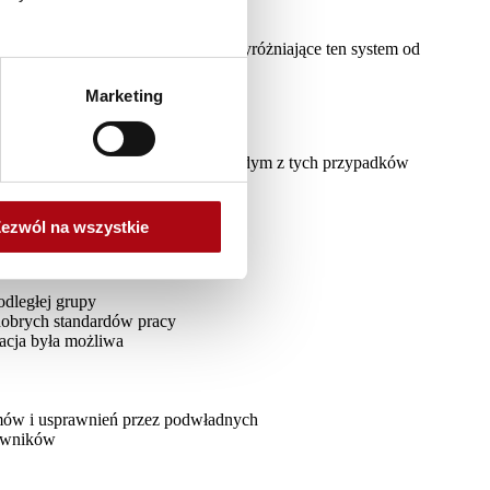
zeczy najważniejsze, istotnie wyróżniające ten system od
Marketing
ego, jak i ich przełożonych. W każdym z tych przypadków
ezwól na wszystkie
żonych
odległej grupy
 dobrych standardów pracy
zacja była możliwa
mów i usprawnień przez podwładnych
cowników