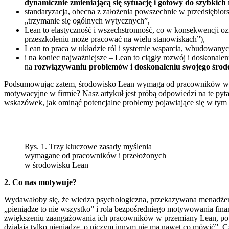
dynamicznie zmieniającą się sytuację i gotowy do szybkich 
standaryzacja, obecna z założenia powszechnie w przedsiębi
„trzymanie się ogólnych wytycznych”,
Lean to elastyczność i wszechstronność, co w konsekwencji o
przeszkoleniu może pracować na wielu stanowiskach”),
Lean to praca w układzie ról i systemie wsparcia, wbudowanyc
i na koniec najważniejsze – Lean to ciągły rozwój i doskonale
na
rozwiązywaniu problemów i doskonaleniu swojego środ
Podsumowując zatem, środowisko Lean wymaga od pracowników wysok
motywacyjne w firmie? Nasz artykuł jest próbą odpowiedzi na te py
wskazówek, jak ominąć potencjalne problemy pojawiające się w tym 
Rys. 1. Trzy kluczowe zasady myślenia
wymagane od pracowników i przełożonych
w środowisku Lean
2. Co nas motywuje?
Wydawałoby się, że wiedza psychologiczna, przekazywana menadżer
„pieniądze to nie wszystko” i rola bezpośredniego motywowania fi
zwiększeniu zaangażowania ich pracowników w przemiany Lean, pojaw
działają tylko pieniądze, o niczym innym nie ma nawet co mówić”. C