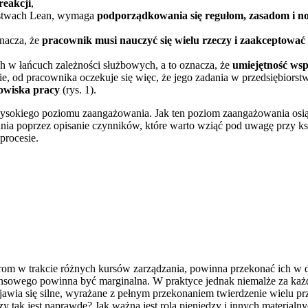
reakcji
,
orstwach Lean, wymaga
podporządkowania się regułom, zasadom i 
znacza, że
pracownik musi nauczyć się wielu rzeczy i zaakceptowa
h w łańcuch zależności służbowych, a to oznacza, że
umiejętność wsp
nie, od pracownika oczekuje się więc, że jego zadania w przedsiębiors
owiska pracy
(rys. 1).
iego poziomu zaangażowania. Jak ten poziom zaangażowania osiągną
tania poprzez opisanie czynników, które warto wziąć pod uwagę przy 
procesie.
om w trakcie różnych kursów zarządzania, powinna przekonać ich w
nansowego powinna być marginalna. W praktyce jednak niemalże za ka
ia się silne, wyrażane z pełnym przekonaniem twierdzenie wielu przeł
zy tak jest naprawdę? Jak ważna jest rola pieniędzy i innych material