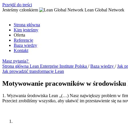
Przejdź do treści
Jesteśmy członkiem
Lean Global Network
Strona główna
Kim jesteśmy
Oferta
Referencje
Baza wiedzy
Kontakt
Masz pytania?
Strona główna
Lean Enterprise Institute Polska
/
Baza wiedzy
/
Jak p
Jak prowadzić transformacje Lean
Motywowanie pracowników w środowisku 
1. Wyzwania środowiska Lean „(…) Nasz największy problem w firmie
Przecież zrobiliśmy wszystko, aby ułatwić im przestawienie się na 