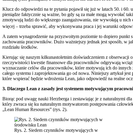
Klucz do odpowiedzi na te pytania pojawił się już w latach 50. i 6
pieniądze faktycznie są ważne, bo gdy są za małe mogą wywołać taki
zmotywują ludzi do większego zaangażowania, nie wywołają u nich c
więcej – trzeba sprawić, aby wykonywana praca i jej warunki odpow
A zatem wynagrodzenie na przyzwoitym poziomie to dopiero punkt s
zachowania pracowników. Dużo ważniejszy jednak jest sposób, w j
rozdziału środków.
Kierując się naszym kilkunastoletnim doświadczeniem z obserwacji 
rzeczywistości kwestie finansowe dla pracowników odgrywają wciąż 
wyznaczanie celów dla pracowników, które motywują ich do innych z
całego systemu i zaprojektowania go od nowa. Niniejszy artykuł jes
które wspierać będzie wdrożenia Lean, jako odpowiedź na realne oc
3. Dlaczego Lean z zasady jest systemem motywującym pracow
Biorąc pod uwagę nauki Herzberga i zestawiając je z naturalnymi d
który zwraca się ku naturalnym motywatorom postępowania człowieka
„Lean Human Resources” (rys. 2).
Rys. 2. Siedem czynników motywujących w