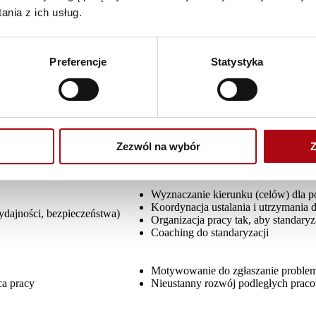
 również wymiar niepieniężny.
nia z ich usług.
o których chcemy motywować pracowników w środowisku Lean wybrać r
óch czynnikach, które warunkują wszystkie inne, a mianowicie:
Preferencje
Statystyka
raz
ać wszystkich pracowników, zarówno pracowników szczebla podstawow
tab. 1).
h przy motywowaniu
Zezwól na wybór
Z
odstawowego
Dla przeło
Wyznaczanie kierunku (celów) dla p
Koordynacja ustalania i utrzymania
ydajności, bezpieczeństwa)
Organizacja pracy tak, aby standary
Coaching do standaryzacji
Motywowanie do zgłaszanie proble
ca pracy
Nieustanny rozwój podległych pra