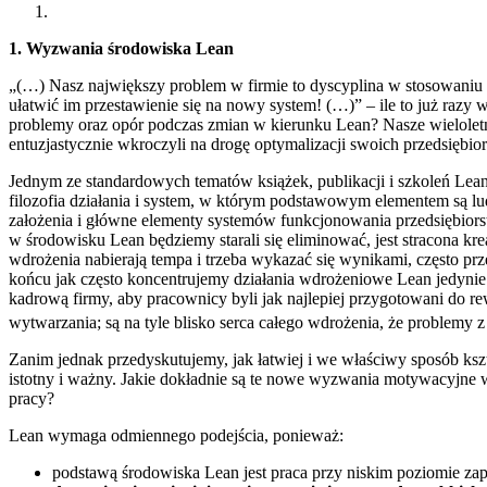
1. Wyzwania środowiska Lean
„(…) Nasz największy problem w firmie to dyscyplina w stosowaniu n
ułatwić im przestawienie się na nowy system! (…)” – ile to już razy
problemy oraz opór podczas zmian w kierunku Lean? Nasze wieloletn
entuzjastycznie wkroczyli na drogę optymalizacji swoich przedsiębio
Jednym ze standardowych tematów książek, publikacji i szkoleń Lean 
filozofia działania i system, w którym podstawowym elementem są lu
założenia i główne elementy systemów funkcjonowania przedsiębiorst
w środowisku Lean będziemy starali się eliminować, jest stracona kr
wdrożenia nabierają tempa i trzeba wykazać się wynikami, często prz
końcu jak często koncentrujemy działania wdrożeniowe Lean jedynie na
kadrową firmy, aby pracownicy byli jak najlepiej przygotowani do r
wytwarzania; są na tyle blisko serca całego wdrożenia, że problemy
Zanim jednak przedyskutujemy, jak łatwiej i we właściwy sposób ksz
istotny i ważny. Jakie dokładnie są te nowe wyzwania motywacyjne
pracy?
Lean wymaga odmiennego podejścia, ponieważ:
podstawą środowiska Lean jest praca przy niskim poziomie zap