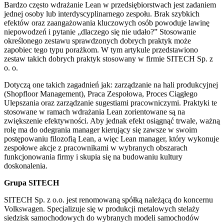
Bardzo często wdrażanie Lean w przedsiębiorstwach jest zadaniem
jednej osoby lub interdyscyplinarnego zespołu. Brak szybkich
efektów oraz zaangażowania kluczowych osób powoduje lawinę
niepowodzeń i pytanie „dlaczego się nie udało?” Stosowanie
określonego zestawu sprawdzonych dobrych praktyk może
zapobiec tego typu porażkom. W tym artykule przedstawiono
zestaw takich dobrych praktyk stosowany w firmie SITECH Sp. z
o. o.
Dotyczą one takich zagadnień jak: zarządzanie na hali produkcyjnej
(Shopfloor Management), Praca Zespołowa, Proces Ciągłego
Ulepszania oraz zarządzanie sugestiami pracowniczymi. Praktyki te
stosowane w ramach wdrażania Lean zorientowane są na
zwiększenie efektywności. Aby jednak efekt osiągnąć trwale, ważną
rolę ma do odegrania manager kierujący się zawsze w swoim
postępowaniu filozofią Lean, a więc Lean manager, który wykonuje
zespołowe akcje z pracownikami w wybranych obszarach
funkcjonowania firmy i skupia się na budowaniu kultury
doskonalenia.
Grupa SITECH
SITECH Sp. z o.o. jest renomowaną spółką należącą do koncernu
Volkswagen. Specjalizuje się w produkcji metalowych stelaży
siedzisk samochodowych do wybranych modeli samochodów