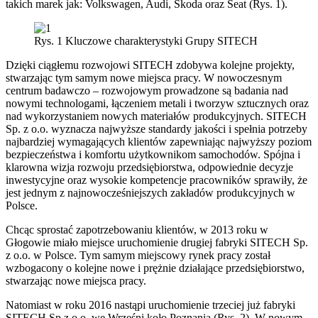
takich marek jak: Volkswagen, Audi, Skoda oraz Seat (Rys. 1).
Rys. 1 Kluczowe charakterystyki Grupy SITECH
Dzięki ciągłemu rozwojowi SITECH zdobywa kolejne projekty,
stwarzając tym samym nowe miejsca pracy. W nowoczesnym
centrum badawczo – rozwojowym prowadzone są badania nad
nowymi technologami, łączeniem metali i tworzyw sztucznych oraz
nad wykorzystaniem nowych materiałów produkcyjnych. SITECH
Sp. z o.o. wyznacza najwyższe standardy jakości i spełnia potrzeby
najbardziej wymagających klientów zapewniając najwyższy poziom
bezpieczeństwa i komfortu użytkownikom samochodów. Spójna i
klarowna wizja rozwoju przedsiębiorstwa, odpowiednie decyzje
inwestycyjne oraz wysokie kompetencje pracowników sprawiły, że
jest jednym z najnowocześniejszych zakładów produkcyjnych w
Polsce.
Chcąc sprostać zapotrzebowaniu klientów, w 2013 roku w
Głogowie miało miejsce uruchomienie drugiej fabryki SITECH Sp.
z o.o. w Polsce. Tym samym miejscowy rynek pracy został
wzbogacony o kolejne nowe i prężnie działające przedsiębiorstwo,
stwarzając nowe miejsca pracy.
Natomiast w roku 2016 nastąpi uruchomienie trzeciej już fabryki
SITECH Sp z o.o. we Wrześni koło Poznania (Rys. 2). W nowym