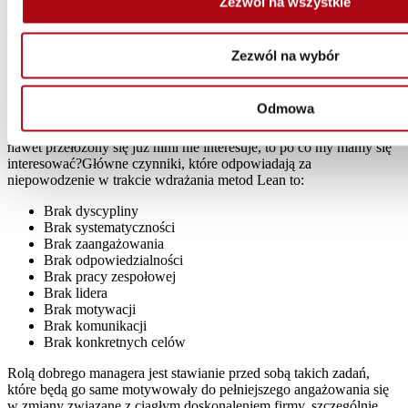
Zezwól na wszystkie
popadania w rutynę. Dla managera, z początku bardzo interesująca
droga implementacji Lean, motywowania pracowników,
nadzorowania ich, po pewnym czasie staje się zestawem
Zezwól na wybór
schematycznych działań, staje się mało ciekawa. I kiedy przychodzi
po pewnym czasie pora na kontrolę, managerowie mają wtedy
ważniejsze rzeczy na głowie i odwołują ją lub wysyłają zastępców.
Odmowa
A takie zachowanie ma olbrzymi negatywny skutek na stosunek
pracowników do realizowanych przez nich programów – skoro
nawet przełożony się już nimi nie interesuje, to po co my mamy się
interesować?Główne czynniki, które odpowiadają za
niepowodzenie w trakcie wdrażania metod Lean to:
Brak dyscypliny
Brak systematyczności
Brak zaangażowania
Brak odpowiedzialności
Brak pracy zespołowej
Brak lidera
Brak motywacji
Brak komunikacji
Brak konkretnych celów
Rolą dobrego managera jest stawianie przed sobą takich zadań,
które będą go same motywowały do pełniejszego angażowania się
w zmiany związane z ciągłym doskonaleniem firmy, szczególnie