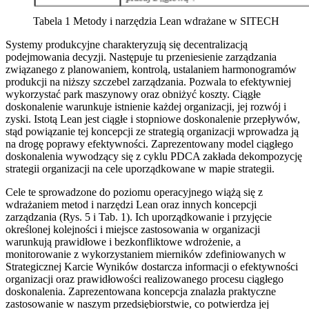
Tabela 1 Metody i narzędzia Lean wdrażane w SITECH
Systemy produkcyjne charakteryzują się decentralizacją
podejmowania decyzji. Następuje tu przeniesienie zarządzania
związanego z planowaniem, kontrolą, ustalaniem harmonogramów
produkcji na niższy szczebel zarządzania. Pozwala to efektywniej
wykorzystać park maszynowy oraz obniżyć koszty. Ciągłe
doskonalenie warunkuje istnienie każdej organizacji, jej rozwój i
zyski. Istotą Lean jest ciągłe i stopniowe doskonalenie przepływów,
stąd powiązanie tej koncepcji ze strategią organizacji wprowadza ją
na drogę poprawy efektywności. Zaprezentowany model ciągłego
doskonalenia wywodzący się z cyklu PDCA zakłada dekompozycję
strategii organizacji na cele uporządkowane w mapie strategii.
Cele te sprowadzone do poziomu operacyjnego wiążą się z
wdrażaniem metod i narzędzi Lean oraz innych koncepcji
zarządzania (Rys. 5 i Tab. 1). Ich uporządkowanie i przyjęcie
określonej kolejności i miejsce zastosowania w organizacji
warunkują prawidłowe i bezkonfliktowe wdrożenie, a
monitorowanie z wykorzystaniem mierników zdefiniowanych w
Strategicznej Karcie Wyników dostarcza informacji o efektywności
organizacji oraz prawidłowości realizowanego procesu ciągłego
doskonalenia. Zaprezentowana koncepcja znalazła praktyczne
zastosowanie w naszym przedsiębiorstwie, co potwierdza jej