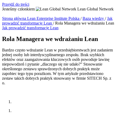
Przejdź do treści
Jesteśmy członkiem
Lean Global Network
Strona główna
Lean Enterprise Institute Polska
/
Baza wiedzy
/
Jak
prowadzić transformacje Lean
/
Rola Managera we wdrażaniu Lean
Jak prowadzić transformacje Lean
Rola Managera we wdrażaniu Lean
Bardzo często wdrażanie Lean w przedsiębiorstwach jest zadaniem
jednej osoby lub interdyscyplinarnego zespołu. Brak szybkich
efektów oraz zaangażowania kluczowych osób powoduje lawinę
niepowodzeń i pytanie „dlaczego się nie udało?” Stosowanie
określonego zestawu sprawdzonych dobrych praktyk może
zapobiec tego typu porażkom. W tym artykule przedstawiono
zestaw takich dobrych praktyk stosowany w firmie SITECH Sp. z
o.