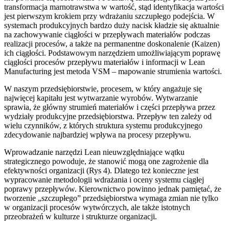
transformacja marnotrawstwa w wartość, stąd identyfikacja wartości
jest pierwszym krokiem przy wdrażaniu szczupłego podejścia. W
systemach produkcyjnych bardzo duży nacisk kładzie się aktualnie
na zachowywanie ciągłości w przepływach materiałów podczas
realizacji procesów, a także na permanentne doskonalenie (Kaizen)
ich ciągłości. Podstawowym narzędziem umożliwiającym poprawę
ciągłości procesów przepływu materiałów i informacji w Lean
Manufacturing jest metoda VSM – mapowanie strumienia wartości.
W naszym przedsiębiorstwie, procesem, w który angażuje się
najwięcej kapitału jest wytwarzanie wyrobów. Wytwarzanie
sprawia, że główny strumień materiałów i części przepływa przez
wydziały produkcyjne przedsiębiorstwa. Przepływ ten zależy od
wielu czynników, z których struktura systemu produkcyjnego
zdecydowanie najbardziej wpływa na procesy przepływu.
Wprowadzanie narzędzi Lean nieuwzględniające wątku
strategicznego powoduje, że stanowić mogą one zagrożenie dla
efektywności organizacji (Rys 4). Dlatego też konieczne jest
wypracowanie metodologii wdrażania i oceny systemu ciągłej
poprawy przepływów. Kierownictwo powinno jednak pamiętać, że
tworzenie „szczupłego” przedsiębiorstwa wymaga zmian nie tylko
w organizacji procesów wytwórczych, ale także istotnych
przeobrażeń w kulturze i strukturze organizacji.