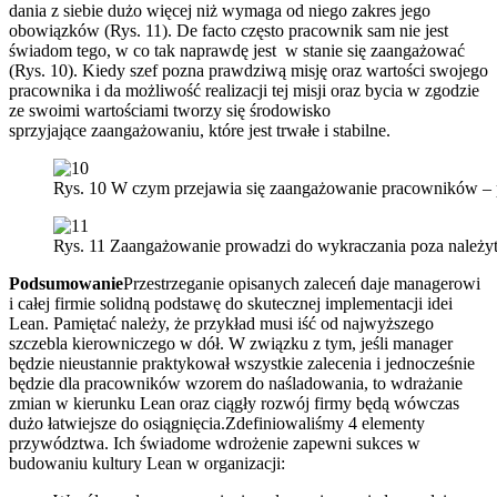
dania z siebie dużo więcej niż wymaga od niego zakres jego
obowiązków (Rys. 11). De facto często pracownik sam nie jest
świadom tego, w co tak naprawdę jest w stanie się zaangażować
(Rys. 10). Kiedy szef pozna prawdziwą misję oraz wartości swojego
pracownika i da możliwość realizacji tej misji oraz bycia w zgodzie
ze swoimi wartościami tworzy się środowisko
sprzyjające zaangażowaniu, które jest trwałe i stabilne.
Rys. 10 W czym przejawia się zaangażowanie pracowników – 
Rys. 11 Zaangażowanie prowadzi do wykraczania poza należy
Podsumowanie
Przestrzeganie opisanych zaleceń daje managerowi
i całej firmie solidną podstawę do skutecznej implementacji idei
Lean. Pamiętać należy, że przykład musi iść od najwyższego
szczebla kierowniczego w dół. W związku z tym, jeśli manager
będzie nieustannie praktykował wszystkie zalecenia i jednocześnie
będzie dla pracowników wzorem do naśladowania, to wdrażanie
zmian w kierunku Lean oraz ciągły rozwój firmy będą wówczas
dużo łatwiejsze do osiągnięcia.Zdefiniowaliśmy 4 elementy
przywództwa. Ich świadome wdrożenie zapewni sukces w
budowaniu kultury Lean w organizacji: