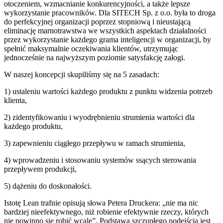
otoczeniem, wzmacnianie konkurencyjności, a także lepsze
wykorzystanie pracowników. Dla SITECH Sp. z o.o. była to droga
do perfekcyjnej organizacji poprzez stopniową i nieustającą
eliminację marnotrawstwa we wszystkich aspektach działalności
przez wykorzystanie każdego grama inteligencji w organizacji, by
spełnić maksymalnie oczekiwania klientów, utrzymując
jednocześnie na najwyższym poziomie satysfakcję załogi.
W naszej koncepcji skupiliśmy się na 5 zasadach:
1) ustaleniu wartości każdego produktu z punktu widzenia potrzeb
klienta,
2) zidentyfikowaniu i wyodrębnieniu strumienia wartości dla
każdego produktu,
3) zapewnieniu ciągłego przepływu w ramach strumienia,
4) wprowadzeniu i stosowaniu systemów ssących sterowania
przepływem produkcji,
5) dążeniu do doskonałości.
Istotę Lean trafnie opisują słowa Petera Druckera: „nie ma nic
bardziej nieefektywnego, niż robienie efektywnie rzeczy, których
nie powinno się robić wcale”. Podstawą szczupłego podejścia jest