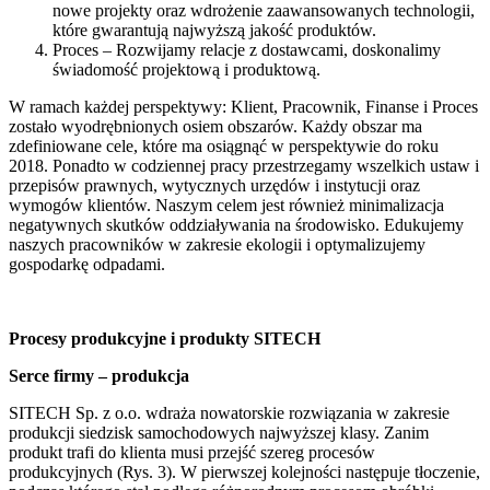
nowe projekty oraz wdrożenie zaawansowanych technologii,
które gwarantują najwyższą jakość produktów.
Proces – Rozwijamy relacje z dostawcami, doskonalimy
świadomość projektową i produktową.
W ramach każdej perspektywy: Klient, Pracownik, Finanse i Proces
zostało wyodrębnionych osiem obszarów. Każdy obszar ma
zdefiniowane cele, które ma osiągnąć w perspektywie do roku
2018. Ponadto w codziennej pracy przestrzegamy wszelkich ustaw i
przepisów prawnych, wytycznych urzędów i instytucji oraz
wymogów klientów. Naszym celem jest również minimalizacja
negatywnych skutków oddziaływania na środowisko. Edukujemy
naszych pracowników w zakresie ekologii i optymalizujemy
gospodarkę odpadami.
Procesy produkcyjne i produkty SITECH
Serce firmy – produkcja
SITECH Sp. z o.o. wdraża nowatorskie rozwiązania w zakresie
produkcji siedzisk samochodowych najwyższej klasy. Zanim
produkt trafi do klienta musi przejść szereg procesów
produkcyjnych (Rys. 3). W pierwszej kolejności następuje tłoczenie,