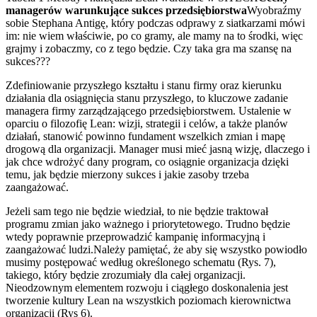
managerów warunkujące sukces przedsiębiorstwa
Wyobraźmy
sobie Stephana Antigę, który podczas odprawy z siatkarzami mówi
im: nie wiem właściwie, po co gramy, ale mamy na to środki, więc
grajmy i zobaczmy, co z tego będzie. Czy taka gra ma szansę na
sukces???
Zdefiniowanie przyszłego kształtu i stanu firmy oraz kierunku
działania dla osiągnięcia stanu przyszłego, to kluczowe zadanie
managera firmy zarządzającego przedsiębiorstwem. Ustalenie w
oparciu o filozofię Lean: wizji, strategii i celów, a także planów
działań, stanowić powinno fundament wszelkich zmian i mapę
drogową dla organizacji. Manager musi mieć jasną wizję, dlaczego i
jak chce wdrożyć dany program, co osiągnie organizacja dzięki
temu, jak będzie mierzony sukces i jakie zasoby trzeba
zaangażować.
Jeżeli sam tego nie będzie wiedział, to nie będzie traktował
programu zmian jako ważnego i priorytetowego. Trudno będzie
wtedy poprawnie przeprowadzić kampanię informacyjną i
zaangażować ludzi.Należy pamiętać, że aby się wszystko powiodło
musimy postępować według określonego schematu (Rys. 7),
takiego, który będzie zrozumiały dla całej organizacji.
Nieodzownym elementem rozwoju i ciągłego doskonalenia jest
tworzenie kultury Lean na wszystkich poziomach kierownictwa
organizacji (Rys 6).