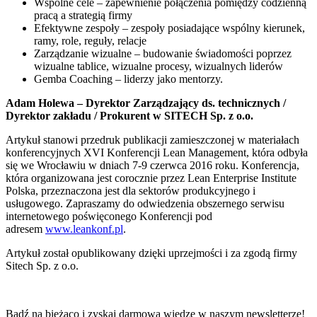
Wspólne cele – zapewnienie połączenia pomiędzy codzienną
pracą a strategią firmy
Efektywne zespoły – zespoły posiadające wspólny kierunek,
ramy, role, reguły, relacje
Zarządzanie wizualne – budowanie świadomości poprzez
wizualne tablice, wizualne procesy, wizualnych liderów
Gemba Coaching – liderzy jako mentorzy.
Adam Holewa – Dyrektor Zarządzający ds. technicznych /
Dyrektor zakładu / Prokurent w SITECH Sp. z o.o.
Artykuł stanowi przedruk publikacji zamieszczonej w materiałach
konferencyjnych XVI Konferencji Lean Management, która odbyła
się we Wrocławiu w dniach 7-9 czerwca 2016 roku. Konferencja,
która organizowana jest corocznie przez Lean Enterprise Institute
Polska, przeznaczona jest dla sektorów produkcyjnego i
usługowego. Zapraszamy do odwiedzenia obszernego serwisu
internetowego poświęconego Konferencji pod
adresem
www.leankonf.pl
.
Artykuł został opublikowany dzięki uprzejmości i za zgodą firmy
Sitech Sp. z o.o.
Bądź na bieżąco i zyskaj darmową wiedzę w naszym newsletterze!