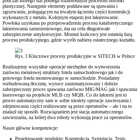
podczas którego stal podlega różnorodnym procesom obróbki
plastycznej. Następnie elementy poddawane są spawaniu i
zgrzewaniu, polegającym na trwałym łączeniu części konstrukcji
wykonanych z metalu. Kolejnym etapem jest lakierowanie.
Powłoka uzyskana po przeprowadzeniu procesu kataforetycznego
lakierowania zanurzeniowego, ma na celu długotrwałe
zabezpieczenie antykorozyjne. Montaż końcowy jest ostatnią fazą
procesu produkcyjnego, gdzie wyrób nabiera ostatecznego kształtu.
Rys. 3 Kluczowe procesy produkcyjne w SITECH w Polsce
Realizujemy wszystkie operacje niezbędne do wytworzenia
zarówno metalowej struktury fotela samochodowego jak i do
gotowego fotela montowanego w samochodzie. Posiadamy
rozbudowaną tłocznię, wysoce zautomatyzowany i dobrze
zabezpieczony proces spawania zarówno MIG/MAG jak i spawania
laserowego na projekcie MLB czy MQB. Co do lakierni jest to
proces automatyczny sam w sobie niestety operacje zawieszania i
zdejmowania części realizowane są przez operatorów – ale i na to
znalazł się sposób. Rozwiązaniem jest stacja automatycznego
zawieszania, na której dwa roboty wykonują prace za operatorów.
Nasze główne kompetencje:
Projektowanie produktu: Konstrukcja, Symulacja, Testy,