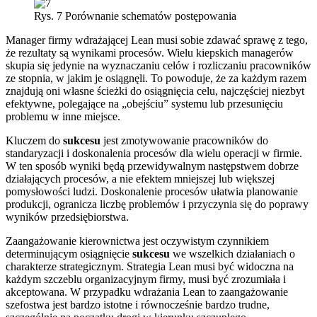
Rys. 7 Porównanie schematów postępowania
Manager firmy wdrażającej Lean musi sobie zdawać sprawę z tego,
że rezultaty są wynikami procesów. Wielu kiepskich managerów
skupia się jedynie na wyznaczaniu celów i rozliczaniu pracowników
ze stopnia, w jakim je osiągnęli. To powoduje, że za każdym razem
znajdują oni własne ścieżki do osiągnięcia celu, najczęściej niezbyt
efektywne, polegające na „obejściu” systemu lub przesunięciu
problemu w inne miejsce.
Kluczem do
sukcesu
jest zmotywowanie pracowników do
standaryzacji i doskonalenia procesów dla wielu operacji w firmie.
W ten sposób wyniki będą przewidywalnym następstwem dobrze
działających procesów, a nie efektem mniejszej lub większej
pomysłowości ludzi. Doskonalenie procesów ułatwia planowanie
produkcji, ogranicza liczbę problemów i przyczynia się do poprawy
wyników przedsiębiorstwa.
Zaangażowanie kierownictwa jest oczywistym czynnikiem
determinującym osiągnięcie
sukcesu
we wszelkich działaniach o
charakterze strategicznym. Strategia Lean musi być widoczna na
każdym szczeblu organizacyjnym firmy, musi być zrozumiała i
akceptowana. W przypadku wdrażania Lean to zaangażowanie
szefostwa jest bardzo istotne i równocześnie bardzo trudne,